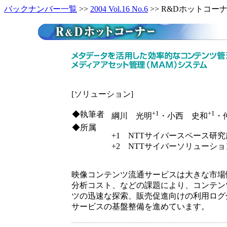
バックナンバー一覧
>>
2004 Vol.16 No.6
>> R&Dホットコー
[ソリューション]
+1
+1
◆執筆者
綱川 光明
・小西 史和
・
◆所属
+1 NTTサイバースペース研究
+2 NTTサイバーソリューシ
映像コンテンツ流通サービスは大きな市場
分析コスト、などの課題により、コンテン
ツの迅速な探索、販売促進向けの利用ログ
サービスの基盤整備を進めています。