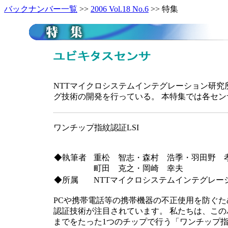
バックナンバー一覧
>>
2006 Vol.18 No.6
>> 特集
NTTマイクロシステムインテグレーション研
グ技術の開発を行っている。 本特集では各セン
ワンチップ指紋認証LSI
◆執筆者
重松 智志・森村 浩季・羽田野 
町田 克之・岡崎 幸夫
◆所属
NTTマイクロシステムインテグレー
PCや携帯電話等の携帯機器の不正使用を防ぐ
認証技術が注目されています。 私たちは、この
までをたった1つのチップで行う「ワンチップ指紋認