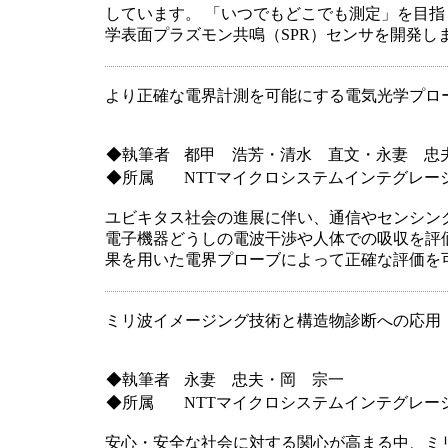
しています。 「いつでもどこでも測定」を目
学表面プラズモン共鳴（SPR）センサを開発し
より正確な電界計測を可能にする電気光学プロ
◆執筆者
都甲 浩芳・清水 直文・永妻 忠
◆所属
NTTマイクロシステムインテグレー
ユビキタス社会の進展に伴い、通信やセンシン
電子機器どうしの電波干渉や人体での吸収を評
果を用いた電界プローブによって正確な評価を
ミリ波イメージング技術と構造物診断への応用
◆執筆者
永妻 忠夫・岡 宗一
◆所属
NTTマイクロシステムインテグレー
安心・安全な社会に対する関心が高まる中、ミ