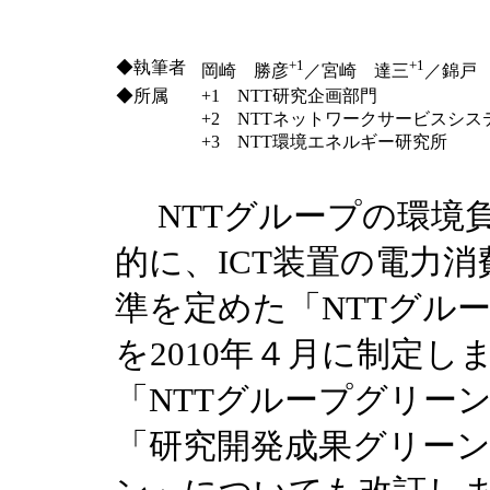
+1
+1
◆執筆者
岡崎 勝彦
／宮崎 達三
／錦戸
◆所属
+1 NTT研究企画部門
+2 NTTネットワークサービスシス
+3 NTT環境エネルギー研究所
NTTグループの環境
的に、ICT装置の電力
準を定めた「NTTグル
を2010年４月に制定
「NTTグループグリー
「研究開発成果グリー