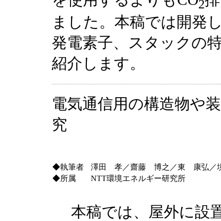
を使用するよりもCO
排
2
ました。本稿では開発
発電素子、スタックの
紹介します。
電気通信用の構造物や
究
◆執筆者
澤田 孝／齋藤 博之／東 康弘／
◆所属
NTT環境エネルギー研究所
本稿では、屋外に設置