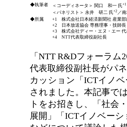
+1
◆執筆者
＜コーディネータ＞ 関口 和一 氏
+2
＜パネリスト＞ 永井 研二 氏
／南
◆所属
+1 株式会社日本経済新聞社 産業
+2 日本放送協会 専務理事・技師長
+3 株式会社ディー・エヌ・エー 代
+4 NTT代表取締役副社長
「NTT R&Dフォーラム
代表取締役副社長がパ
カッション「ICTイノ
されました。本記事で
トをお招きし、「社会
展開」「ICTイノベー