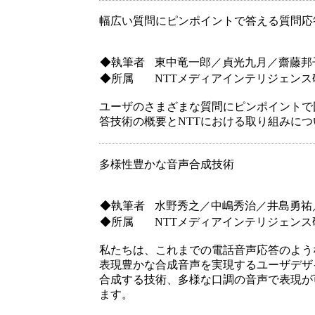
幅広い質問にピンポイントで答える質問応
◆執筆者
東中竜一郎／貞光九月／齋藤邦
◆所属
NTTメディアインテリジェンス
ユーザのさまざまな質問にピンポイントで
答技術の概要とNTTにおける取り組みに
多様性豊かな音声合成技術
◆執筆者
水野秀之／中嶋秀治／井島勇祐
◆所属
NTTメディアインテリジェンス
私たちは、これまでの電話音声応答のよう
表現豊かな合成音声を実現するユーザデザ
合成する技術、多様な口調の音声で表現が
ます。