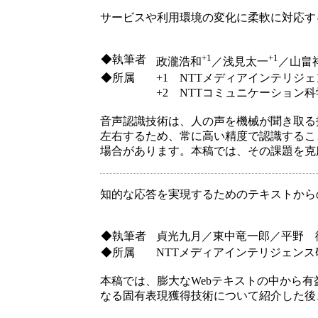
サービスや利用環境の変化に柔軟に対応す
+1
+1
◆執筆者
政瀧浩和
／浅見太一
／山畠
◆所属
+1 NTTメディアインテリジ
+2 NTTコミュニケーション
音声認識技術は、人の声を機械が聞き取る
左右するため、常に高い精度で認識するこ
場合があります。本稿では、その課題を克
知的な応答を実現するためのテキストから
◆執筆者
貞光九月／東中竜一郎／平野 
◆所属
NTTメディアインテリジェンス
本稿では、膨大なWebテキストの中から
なる固有表現獲得技術について紹介した後