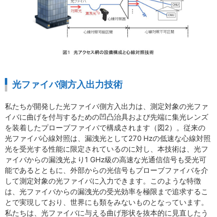
光ファイバ側方入出力技術
私たちが開発した光ファイバ側方入出力は、測定対象の光ファ
イバに曲げを付与するための凹凸治具および先端に集光レンズ
を装着したプローブファイバで構成されます（図2）。従来の
光ファイバ心線対照は、漏洩光として270 Hzの低速な心線対照
光を受光する性能に限定されているのに対し、本技術は、光フ
ァイバからの漏洩光より1 GHz級の高速な光通信信号も受光可
能であるとともに、外部からの光信号もプローブファイバを介
して測定対象の光ファイバに入力できます。このような特徴
は、光ファイバからの漏洩光の受光効率を極限まで追求するこ
とで実現しており、世界にも類をみないものとなっています。
私たちは、光ファイバに与える曲げ形状を抜本的に見直したう