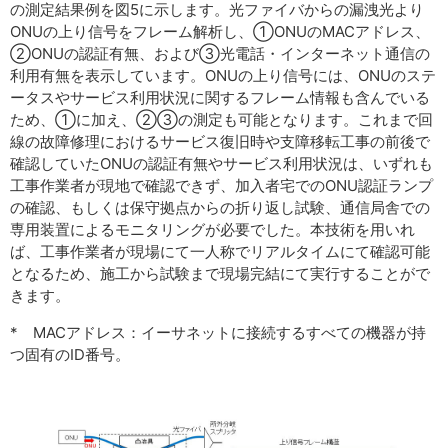
の測定結果例を図5に示します。光ファイバからの漏洩光より
ONUの上り信号をフレーム解析し、①ONUのMACアドレス、
②ONUの認証有無、および③光電話・インターネット通信の
利用有無を表示しています。ONUの上り信号には、ONUのステ
ータスやサービス利用状況に関するフレーム情報も含んでいる
ため、①に加え、②③の測定も可能となります。これまで回
線の故障修理におけるサービス復旧時や支障移転工事の前後で
確認していたONUの認証有無やサービス利用状況は、いずれも
工事作業者が現地で確認できず、加入者宅でのONU認証ランプ
の確認、もしくは保守拠点からの折り返し試験、通信局舎での
専用装置によるモニタリングが必要でした。本技術を用いれ
ば、工事作業者が現場にて一人称でリアルタイムにて確認可能
となるため、施工から試験まで現場完結にて実行することがで
きます。
* MACアドレス：イーサネットに接続するすべての機器が持
つ固有のID番号。