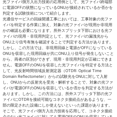
光ファイバ側方入出力技術の応用例として、光ファイバ終端部
に電源OFFの状態になっているONUが接続されているか否かを
判定する試験技術について紹介します。
光通信サービスの回線開通工事においては、工事対象の光ファ
イバを特定する作業に加え、対象の光ファイバが現用か非現用
かの確認も必要になります。所外スプリッタ下部における光フ
ァイバの現用・非現用判定として、光ファイバの漏洩光から
ONU上り信号有無を確認することで判定する方法があります。
しかし、この方法では、非現用回線と電源がOFFになっている
ONUを収容した現用回線が共にONU上り信号が発生しないこと
から、両者の区別ができず、現用・非現用判定が正確にできま
せん。電源OFFのONUを収容した光ファイバを特定する方法と
して、光反射時間領域反射測定器（OTDR: Optical Time
Domain Reflectometer）からの試験光をONUに対して入射
し、ONUからの反射光を受光・解析することで、対象の光ファ
イバが電源OFFのONUを収容しているか否かを判定する方法が
あります。しかし、この方法には、所外スプリッタ下部の光フ
ァイバにOTDRを接続可能なコネクタ接続点があるような、一
部の限定された設備にしか使えないといった課題があります。
そこで、光ファイバ側方入出力技術を応用して、コネクタ接続
点のない光ファイバに対しても電源OFFのONUを収容している