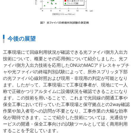
今後の展望
工事現場にて回線利用状況が確認できる光ファイバ側方入出力
技術について、概要とその応用例について紹介しました。光フ
ァイバ側方入出力技術を応用したONUのMACアドレスキャプチ
ャや光ファイバの終端判別試験によって、所外スプリッタ下部
の光ファイバ心線対照および現用・非現用の判定が可能となり
ます。したがって、工事現場にて工事従事者が、現地にて一人
称で正確かつリアルタイムに設備状況を確認できることになり
ます。この技術を用いることで、これまで光回線の開通工事や
保全工事において行っていた工事現場と保守拠点との2way確認
作業や加入者宅への訪問が不要となり、工事作業の大幅な効率
化が期待できます。ここで紹介した技術については、光通信サ
ービスの開通・保全工事向けの試験ツールとして近く商用利用
することを予定しています。