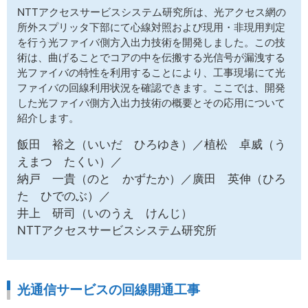
サイトマップ
NTTアクセスサービスシステム研究所は、光アクセス網の
所外スプリッタ下部にて心線対照および現用・非現用判定
を行う光ファイバ側方入出力技術を開発しました。この技
術は、曲げることでコアの中を伝搬する光信号が漏洩する
光ファイバの特性を利用することにより、工事現場にて光
ファイバの回線利用状況を確認できます。ここでは、開発
した光ファイバ側方入出力技術の概要とその応用について
紹介します。
飯田 裕之（いいだ ひろゆき）／植松 卓威（う
えまつ たくい）／
納戸 一貴（のと かずたか）／廣田 英伸（ひろ
た ひでのぶ）／
井上 研司（いのうえ けんじ）
NTTアクセスサービスシステム研究所
光通信サービスの回線開通工事