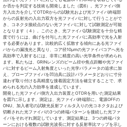
か否かを判定する技術も開発しました（図6）。光ファイバ側
方入出力を介してOTDRからの試験光および光ファイバ終端部
からの反射光の入出力双方を光ファイバに対して行うことがで
き、コネクタ接続点のない光ファイバに対して試験測定が可能
となります（４）。このとき、光ファイバ試験測定を十分な精
度で行うには、曲げを付与した光ファイバに高効率で光を入射
する必要があります。比較的広く拡散する傾向にある光ファイ
バからの漏洩光と異なり、コア径10µmの光ファイバコアへ光を
高効率で入射するには、非常に精度の高い光学条件が求められ
ます。私たちは、GRINレンズのビーム径や焦点距離や光ファイ
バに対するビーム入射角度といった光学パラメータの追求に加
え、プローブファイバを凹治具に設計パラメータどおりに寸分
違わず取り付ける高精度な接着固定方法を確立することで、求
められる光の入力効率を達成しています。
開発した光ファイバ側方入出力装置とOTDRを用いた測定結果
を図7に示します。測定は、光ファイバ終端部に、電源OFFの
ONU、加入者宅の試験光反射フィルタ入りの光コネクタおよび
切断された光ファイバの3つの終端パターンを接続した光ファ
イバをそれぞれ測定しています。測定結果は、3つの終端パタ
ーンにおける複数の試験光波長に対する反射率比マップを示し