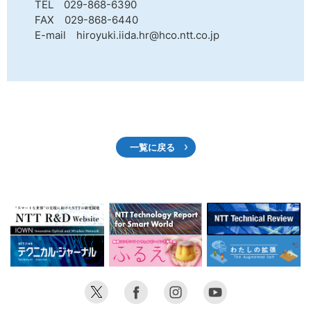
TEL 029-868-6390
FAX 029-868-6440
E-mail hiroyuki.iida.hr@hco.ntt.co.jp
一覧に戻る