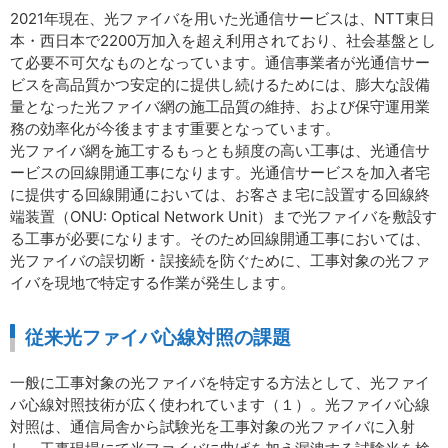
2021年現在、光ファイバを用いた光通信サービスは、NTT東日
本・西日本で2200万加入を超え利用されており、社会基盤とし
て必要不可欠なものとなっています。通信事業者が光通信サー
ビスを高品質かつ安定的に提供し続けるためには、膨大な設備
量となった光ファイバ網の施工品質の維持、および保守運用業
務の効率化が今後ますます重要となっています。
光ファイバ網を施工するもっとも頻度の高い工事は、光通信サ
ービスの回線開通工事になります。光通信サービスを加入者宅
に提供する回線開通においては、お客さま宅に設置する回線終
端装置（ONU: Optical Network Unit）まで光ファイバを敷設す
る工事が必要になります。そのため回線開通工事においては、
光ファイバの誤切断・誤接続を防ぐために、工事対象の光ファ
イバを現地で特定する作業が発生します。
従来光ファイバ心線対照の課題
一般に工事対象の光ファイバを特定する方法として、光ファイ
バ心線対照技術が広く使われています（１）。光ファイバ心線
対照は、通信局舎から試験光を工事対象の光ファイバに入射