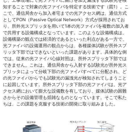
し、工事現場にて光ファイバに曲げを加え漏洩する試験光を検
知することで対象の光ファイバを特定する技術です（図1）。こ
こで、通信局舎から加入者宅までの光アクセス網は、通信方式
としてPON（Passive Optical Network）方式が採用されてお
り、所外光スプリッタを用いて1本の光ファイバを複数の加入者
で共用する設備構成となっています。このような設備構成は、
設備構築の観点では経済的であるといった利点がある一方で、
光ファイバの設備運用の観点からは、各種媒体試験が所外スプ
リッタ下部ではできないといった課題があります。具体的な例
では、従来の光ファイバ心線対照は、所外スプリッタ下部では
できません。これは、通信局舎から入射する試験光が所外光ス
プリッタによって分岐下部の光ファイバすべてに分配され、ど
の光ファイバからでも試験光の漏洩光が検知されてしまうこと
に起因しています。所外スプリッタ下部の光ファイバは、光ア
クセス網において膨大な設備数を有しており、媒体試験の困難
さからその設備管理も煩雑なものとなっています。そこで私た
ちは、この課題を克服する技術の開発に取り組みました。