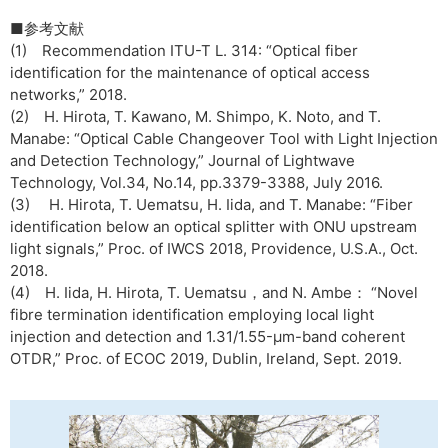
■参考文献
(1) Recommendation ITU-T L. 314: “Optical fiber
identification for the maintenance of optical access
networks,” 2018.
(2) H. Hirota, T. Kawano, M. Shimpo, K. Noto, and T.
Manabe: “Optical Cable Changeover Tool with Light Injection
and Detection Technology,” Journal of Lightwave
Technology, Vol.34, No.14, pp.3379-3388, July 2016.
(3) H. Hirota, T. Uematsu, H. Iida, and T. Manabe: “Fiber
identification below an optical splitter with ONU upstream
light signals,” Proc. of IWCS 2018, Providence, U.S.A., Oct.
2018.
(4) H. Iida, H. Hirota, T. Uematsu，and N. Ambe： “Novel
fibre termination identification employing local light
injection and detection and 1.31/1.55-µm-band coherent
OTDR,” Proc. of ECOC 2019, Dublin, Ireland, Sept. 2019.