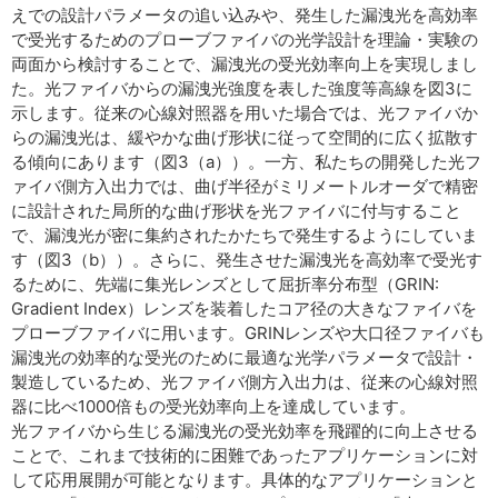
えでの設計パラメータの追い込みや、発生した漏洩光を高効率
で受光するためのプローブファイバの光学設計を理論・実験の
両面から検討することで、漏洩光の受光効率向上を実現しまし
た。光ファイバからの漏洩光強度を表した強度等高線を図3に
示します。従来の心線対照器を用いた場合では、光ファイバか
らの漏洩光は、緩やかな曲げ形状に従って空間的に広く拡散す
る傾向にあります（図3（a））。一方、私たちの開発した光フ
ァイバ側方入出力では、曲げ半径がミリメートルオーダで精密
に設計された局所的な曲げ形状を光ファイバに付与すること
で、漏洩光が密に集約されたかたちで発生するようにしていま
す（図3（b））。さらに、発生させた漏洩光を高効率で受光す
るために、先端に集光レンズとして屈折率分布型（GRIN:
Gradient Index）レンズを装着したコア径の大きなファイバを
プローブファイバに用います。GRINレンズや大口径ファイバも
漏洩光の効率的な受光のために最適な光学パラメータで設計・
製造しているため、光ファイバ側方入出力は、従来の心線対照
器に比べ1000倍もの受光効率向上を達成しています。
光ファイバから生じる漏洩光の受光効率を飛躍的に向上させる
ことで、これまで技術的に困難であったアプリケーションに対
して応用展開が可能となります。具体的なアプリケーションと