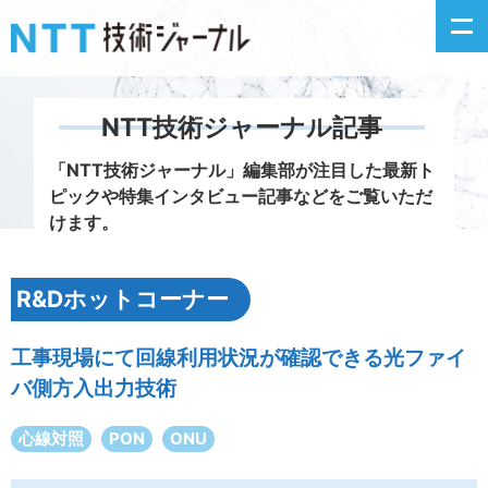
NTT技術ジャーナル記事
新着情報
「NTT技術ジャーナル」編集部が注目した
最新ト
ピックや特集インタビュー記事などをご覧いただ
最新号の主な記事
けます。
カテゴリ毎記事
R&Dホットコーナー
掲載月毎記事
工事現場にて回線利用状況が確認できる光ファイ
イベントカレンダー
バ側方入出力技術
心線対照
PON
ONU
問い合わせ