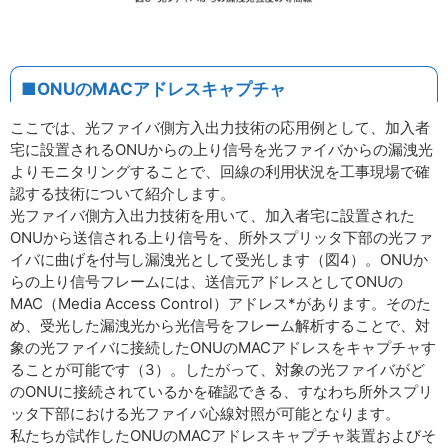
■ONUのMACアドレスキャプチャ
ここでは、光ファイバ側方入出力技術の応用例として、加入者
宅に設置されるONUからの上り信号を光ファイバからの漏洩光
よりモニタリングすることで、回線の利用状況を工事現場で確
認する技術について紹介します。
光ファイバ側方入出力技術を用いて、加入者宅に設置された
ONUから送信される上り信号を、所外スプリッタ下部の光ファ
イバに曲げを付与し漏洩光として受光します（図4）。ONUか
らの上り信号フレームには、送信元アドレスとしてONUの
MAC（Media Access Control）アドレス*があります。そのた
め、受光した漏洩光から光信号をフレーム解析することで、対
象の光ファイバに接続したONUのMACアドレスをキャプチャす
ることが可能です（3）。したがって、対象の光ファイバがど
のONUに接続されているかを確認できる、すなわち所外スプリ
ッタ下部における光ファイバ心線対照が可能となります。
私たちが試作したONUのMACアドレスキャプチャ装置およびそ