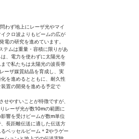
夜問わず地上にレーザ光やマイ
マイクロ波よりもビームの広が
発電の研究を進めています。
ステムは重量・容積に限りがあ
ちは、電力を使わずに太陽光を
れまで私たちは太陽光の波長帯
したレーザ媒質結晶を育成し、実
適化を進めるとともに、耐久性
な装置の開発を進める予定で
させやすいことが特徴ですが、
りレーザ光が数10mの範囲に
の影響を受けビームが数m単位
で、長距離伝送に適した伝送方
るベッセルビーム＊2やラゲー
ーションと地上での伝送実験