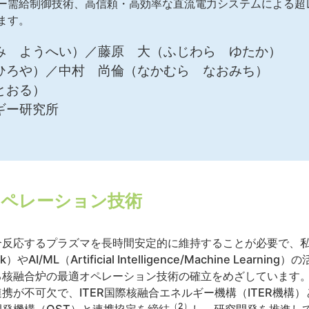
ー需給制御技術、高信頼・高効率な直流電力システムによる超
ます。
み ようへい）／藤原 大（ふじわら ゆたか）
ひろや）／中村 尚倫（なかむら なおみち）
とおる）
ギー研究所
オペレーション技術
応するプラズマを長時間安定的に維持することが必要で、私たちはI
twork）やAI/ML（Artificial Intelligence/Machine L
る核融合炉の最適オペレーション技術の確立をめざしています
携が不可欠で、ITER国際核融合エネルギー機構（ITER機構
（2）