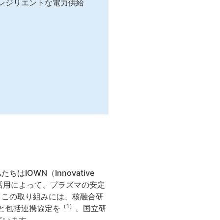
レジリエントな電力供給
OWN（Innovative
earning）の活用によって、プラズマの安定
。この取り組みには、核融合研
（1）
）と包括連携協定を
、国立研