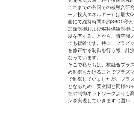
究開発法人量子科学技術研究開
これまでの各国での核融合研究
ー／投入エネルギー）は最大Q
画にて維持時間を約3600秒
加熱制御および燃料供給制御
度を有することから、時空間
ても複雑です。特に、プラズマ
を修正する制御を行う際、計
なっています。
そこで私たちは、核融合プラ
め制御をかけることでプラズ
で制御していましたが、プラ
となるため、実空間と同様のモ
在の制御ネットワークよりも
ンを実現していきます（図1）