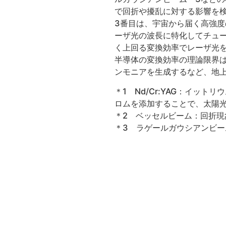
で回折や擾乱に対する影響を
3番目は、宇宙から届く高強
ーザ光の波長に特化してチュ
く上回る変換効率でレーザ光
半導体の変換効率の理論限界
ンモニアを生成するなど、地
＊1 Nd/Cr:YAG：イッ
ロムを添加することで、太陽
＊2 ベッセルビーム：回折
＊3 ラゲールガウシアンビ