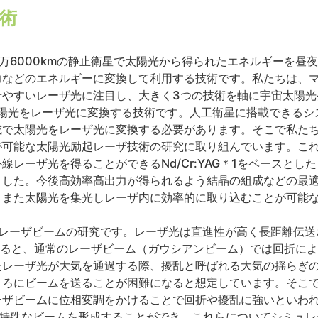
術
万6000kmの静止衛星で太陽光から得られたエネルギーを昼
力などのエネルギーに変換して利用する技術です。私たちは、
せやすいレーザ光に注目し、大きく3つの技術を軸に宇宙太陽光
太陽光をレーザ光に変換する技術です。人工衛星に搭載できるシ
成で太陽光をレーザ光に変換する必要があります。そこで私た
が可能な太陽光励起レーザ技術の研究に取り組んでいます。こ
外線レーザ光を得ることができるNd/Cr:YAG＊1をベースと
ました。今後高効率高出力が得られるよう結晶の組成などの最
、また太陽光を集光しレーザ内に効率的に取り込むことが可能
くレーザビームの研究です。レーザ光は直進性が高く長距離伝送
送すると、通常のレーザビーム（ガウシアンビーム）では回折によ
たレーザ光が大気を通過する際、擾乱と呼ばれる大気の揺らぎ
ころにビームを送ることが困難になると想定しています。そこ
ーザビームに位相変調をかけることで回折や擾乱に強いといわれ
の特殊なビームを形成することができ、これらについてシミュレ