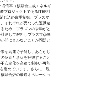
ています。
ー増倍率（核融合生成エネルギ
型プロジェクトであるITER計
は閉じ込め磁場制御、プラズマ
し、それぞれが異なった運動速
するため、プラズマの挙動がと
を計測して解析しプラズマ挙動
御が間に合わないことが問題と
未来を高速で予測し、あらかじ
マの位置と形状を把握すること
の不安定化を高速で制御が可能
発を進めています。さらに、現
、核融合炉の最適オペレーショ