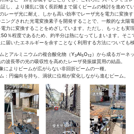
検証し、より擾乱に強く長距離まで届くビームの検討を進めてい
度のレーザ光に耐え、しかも高い効率でレーザ光を電力に変換す
ーニングされた光電変換素子を開発することで、一般的な太陽電
を電力に変換することをめざしています。ただし、もっとも実
は50％程度であるため、約半分は熱になってしまいます。そこ
上に届いたエネルギーを余すことなく利用する方法についても
トリウムとアルミニウムの複合酸化物（Y
Al
O
）から成るガーネ
3
5
12
光の波長帯の光の吸収性を高めたレーザ発振媒質用の結晶。
現象によりビームが広がらない非回折ビームの一種。
ーム：円偏向を持ち、渦状に位相が変化しながら進むビーム。