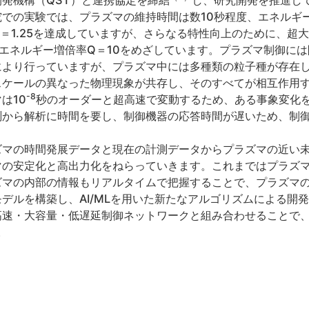
発機構（QST）と連携協定を締結
し、研究開発を推進し
での実験では、プラズマの維持時間は数10秒程度、エネルギ
＝1.25を達成していますが、さらなる特性向上のために、超大
とエネルギー増倍率Q＝10をめざしています。プラズマ制御に
により行っていますが、プラズマ中には多種類の粒子種が存在
スケールの異なった物理現象が共存し、そのすべてが相互作用
-8
は10
秒のオーダーと超高速で変動するため、ある事象変化
測から解析に時間を要し、制御機器の応答時間が遅いため、制
ズマの時間発展データと現在の計測データからプラズマの近い
マの安定化と高出力化をねらっていきます。これまではプラズ
ズマの内部の情報もリアルタイムで把握することで、プラズマ
デルを構築し、AI/MLを用いた新たなアルゴリズムによる開
高速・大容量・低遅延制御ネットワークと組み合わせることで
。