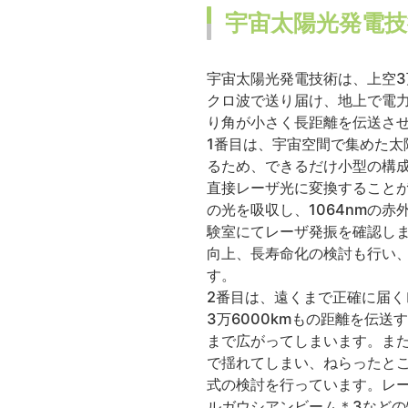
宇宙太陽光発電技
宇宙太陽光発電技術は、上空3
クロ波で送り届け、地上で電
り角が小さく長距離を伝送さ
1番目は、宇宙空間で集めた
るため、できるだけ小型の構
直接レーザ光に変換すること
の光を吸収し、1064nmの赤
験室にてレーザ発振を確認し
向上、長寿命化の検討も行い
す。
2番目は、遠くまで正確に届
3万6000kmもの距離を伝
まで広がってしまいます。ま
で揺れてしまい、ねらったと
式の検討を行っています。レ
ルガウシアンビーム＊3など