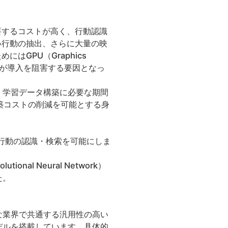
要するコストが高く、行動認識
い行動の抽出、さらに大量の映
GPU（Graphics
ストが導入を阻害する要因となっ
、学習データ構築に必要な期間
築コストの削減を可能とする身
行動の認識・検索を可能にしま
l Neural Network）
た。
な業界で共通する汎用性の高い
デルを搭載しています。具体的