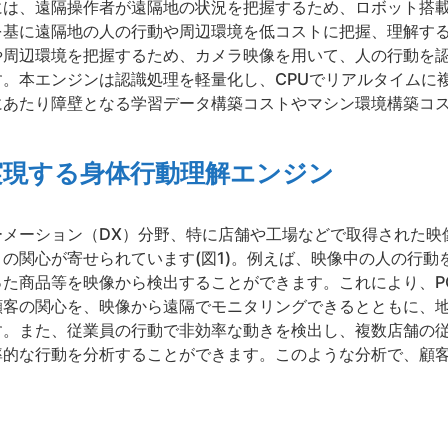
には、遠隔操作者が遠隔地の状況を把握するため、ロボット搭
を基に遠隔地の人の行動や周辺環境を低コストに把握、理解す
や周辺環境を把握するため、カメラ映像を用いて、人の行動を
。本エンジンは認識処理を軽量化し、CPUでリアルタイムに
にあたり障壁となる学習データ構築コストやマシン環境構築コ
実現する身体行動理解エンジン
ーメーション（DX）分野、特に店舗や工場などで取得された映
の関心が寄せられています(図1)。例えば、映像中の人の行動
商品等を映像から検出することができます。これにより、POS（Po
顧客の関心を、映像から遠隔でモニタリングできるとともに、
す。また、従業員の行動で非効率な動きを検出し、複数店舗の
率的な行動を分析することができます。このような分析で、顧