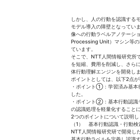
しかし、人の行動を認識する
モデル導入の障壁となってい
像への行動ラベルアノテーション
Processing Unit
ています。
そこで、NTT人間情報研究所
を短縮、費用を削減し、さらに
体行動理解エンジンを開発し
ポイントとしては、以下2点が
・ポイント①：学習済み基本
した。
・ポイント②：基本行動認識モデルに
の認識処理を軽量化することに
2つのポイントについて説明し
（1） 基本行動認識・行動検
NTT人間情報研究研で開発し
基本行動ラベルを定義し認識す