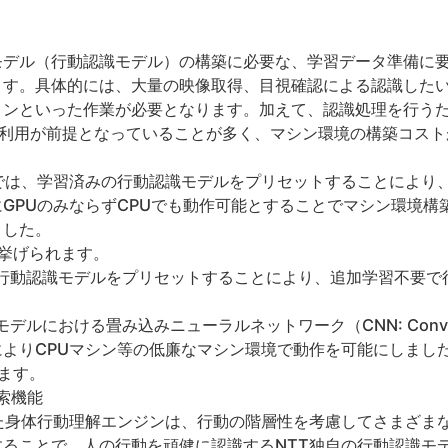
モデル（行動認識モデル）の構築に必要な、学習データ準備に
ます。具体的には、大量の映像取得、目視確認による認識した
といった作業が必要となります。加えて、認識処理を行うためには
）マシン等の利用が前提となっていることが多く、マシン環境の構築コ
では、学習済みの行動認識モデルをプリセットすることにより
GPUのみならずCPUでも動作可能とすることでマシン環境構
ました。
挙げられます。
行動認識モデルをプリセットすることにより、追加学習不要で
おける畳み込みニューラルネットワーク（CNN: Convolutiona
よりCPUマシン等の低廉なマシン環境で動作を可能にしまし
ます。
索機能
た身体行動理解エンジンは、行動の階層性を考慮してさまざま
ることで、人の行動を頑健に認識するNTT独自の行動認識モ