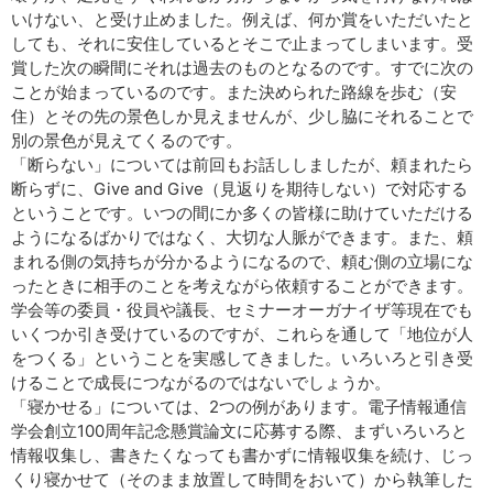
いけない、と受け止めました。例えば、何か賞をいただいたと
しても、それに安住しているとそこで止まってしまいます。受
賞した次の瞬間にそれは過去のものとなるのです。すでに次の
ことが始まっているのです。また決められた路線を歩む（安
住）とその先の景色しか見えませんが、少し脇にそれることで
別の景色が見えてくるのです。
「断らない」については前回もお話ししましたが、頼まれたら
断らずに、Give and Give（見返りを期待しない）で対応する
ということです。いつの間にか多くの皆様に助けていただける
ようになるばかりではなく、大切な人脈ができます。また、頼
まれる側の気持ちが分かるようになるので、頼む側の立場にな
ったときに相手のことを考えながら依頼することができます。
学会等の委員・役員や議長、セミナーオーガナイザ等現在でも
いくつか引き受けているのですが、これらを通して「地位が人
をつくる」ということを実感してきました。いろいろと引き受
けることで成長につながるのではないでしょうか。
「寝かせる」については、2つの例があります。電子情報通信
学会創立100周年記念懸賞論文に応募する際、まずいろいろと
情報収集し、書きたくなっても書かずに情報収集を続け、じっ
くり寝かせて（そのまま放置して時間をおいて）から執筆した