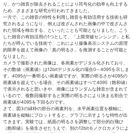
り、かつ雑音が除去されることにより符号化の効率も向上する
ため、さまざまな研究が行われてきました。
一方で、この雑音の特性を利用し雑音を有効活用する技術も研
究されるようになり、例えば改ざんされた画像の中で改ざんさ
れた領域を検出する、といったことも可能となりました。こう
した雑音の有効活用の1つとして、「上限突破センシング」と私
たちが呼んでいる技術で、これにより撮像表示システムの原理
的限界を超えて画像の「真の明るさ」を推測することが可能と
なりました。
カメラで撮影された画像は、各画素がデジタル化されており、
その数値（画素値）は12bitデジタル化の場合0～4095を示しま
す。4095が一番明るい画素値ですが、実際の明るさが4095の
画素値を超えている場合、その画素値はすべて4095（飽和値）
で表示されると思いきや、画像にはランダムな雑音が含まれて
いるので、複数回撮影すると実際の明るさにより決まる割合で
画素値が4095を下回るのです。
さて、図3の緑枠の部分の画素列を、水平画素位置を横軸に、
画素値を縦軸にプロットすると、グラフに示すような特性が出
てきます。実験では、紙面の明るさを調整して部分的白飛び
（飽和値）を発生させたうえで、別の12bitモノクロカメラによ