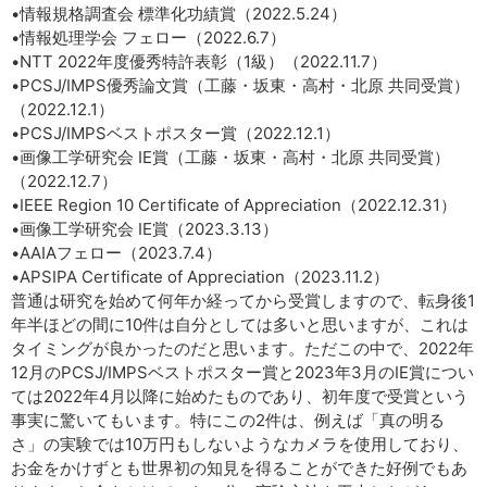
•情報規格調査会 標準化功績賞（2022.5.24）
•情報処理学会 フェロー（2022.6.7）
•NTT 2022年度優秀特許表彰（1級）（2022.11.7）
•PCSJ/IMPS優秀論文賞（工藤・坂東・高村・北原 共同受賞）
（2022.12.1）
•PCSJ/IMPSベストポスター賞（2022.12.1）
•画像工学研究会 IE賞（工藤・坂東・高村・北原 共同受賞）
（2022.12.7）
•IEEE Region 10 Certificate of Appreciation（2022.12.31）
•画像工学研究会 IE賞（2023.3.13）
•AAIAフェロー（2023.7.4）
•APSIPA Certificate of Appreciation（2023.11.2）
普通は研究を始めて何年か経ってから受賞しますので、転身後1
年半ほどの間に10件は自分としては多いと思いますが、これは
タイミングが良かったのだと思います。ただこの中で、2022年
12月のPCSJ/IMPSベストポスター賞と2023年3月のIE賞につい
ては2022年4月以降に始めたものであり、初年度で受賞という
事実に驚いてもいます。特にこの2件は、例えば「真の明る
さ」の実験では10万円もしないようなカメラを使用しており、
お金をかけずとも世界初の知見を得ることができた好例でもあ