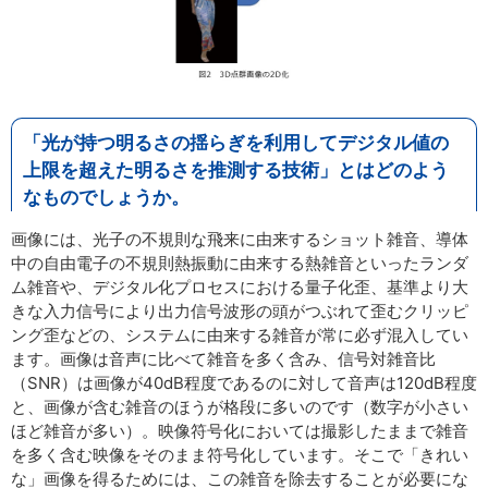
「光が持つ明るさの揺らぎを利用してデジタル値の
上限を超えた明るさを推測する技術」とはどのよう
なものでしょうか。
画像には、光子の不規則な飛来に由来するショット雑音、導体
中の自由電子の不規則熱振動に由来する熱雑音といったランダ
ム雑音や、デジタル化プロセスにおける量子化歪、基準より大
きな入力信号により出力信号波形の頭がつぶれて歪むクリッピ
ング歪などの、システムに由来する雑音が常に必ず混入してい
ます。画像は音声に比べて雑音を多く含み、信号対雑音比
（SNR）は画像が40dB程度であるのに対して音声は120dB程度
と、画像が含む雑音のほうが格段に多いのです（数字が小さい
ほど雑音が多い）。映像符号化においては撮影したままで雑音
を多く含む映像をそのまま符号化しています。そこで「きれい
な」画像を得るためには、この雑音を除去することが必要にな