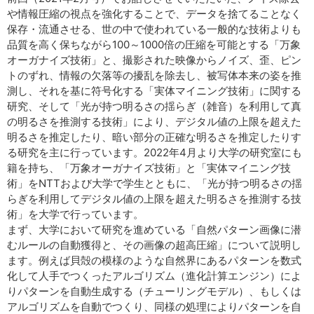
や情報圧縮の視点を強化することで、データを捨てることなく
保存・流通させる、世の中で使われている一般的な技術よりも
品質を高く保ちながら100～1000倍の圧縮を可能とする「万象
オーガナイズ技術」と、撮影された映像からノイズ、歪、ピン
トのずれ、情報の欠落等の擾乱を除去し、被写体本来の姿を推
測し、それを基に符号化する「実体マイニング技術」に関する
研究、そして「光が持つ明るさの揺らぎ（雑音）を利用して真
の明るさを推測する技術」により、デジタル値の上限を超えた
明るさを推定したり、暗い部分の正確な明るさを推定したりす
る研究を主に行っています。2022年4月より大学の研究室にも
籍を持ち、「万象オーガナイズ技術」と「実体マイニング技
術」をNTTおよび大学で学生とともに、「光が持つ明るさの揺
らぎを利用してデジタル値の上限を超えた明るさを推測する技
術」を大学で行っています。
まず、大学において研究を進めている「自然パターン画像に潜
むルールの自動獲得と、その画像の超高圧縮」について説明し
ます。例えば貝殻の模様のような自然界にあるパターンを数式
化して人手でつくったアルゴリズム（進化計算エンジン）によ
りパターンを自動生成する（チューリングモデル）、もしくは
アルゴリズムを自動でつくり、同様の処理によりパターンを自