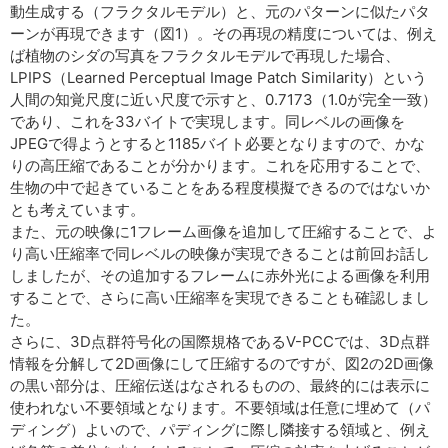
動生成する（フラクタルモデル）と、元のパターンに似たパタ
ーンが再現できます（図1）。その再現の精度については、例え
ば植物のシダの写真をフラクタルモデルで再現した場合、
LPIPS（Learned Perceptual Image Patch Similarity）という
人間の知覚尺度に近い尺度で示すと、0.7173（1.0が完全一致）
であり、これを33バイトで実現します。同レベルの画像を
JPEGで得ようとすると1185バイト必要となりますので、かな
りの高圧縮であることが分かります。これを応用することで、
生物の中で起きていることをある程度模擬できるのではないか
とも考えています。
また、元の映像に1フレーム画像を追加して圧縮することで、よ
り高い圧縮率で同レベルの映像が実現できることは前回お話し
しましたが、その追加するフレームに赤外光による画像を利用
することで、さらに高い圧縮率を実現できることも確認しまし
た。
さらに、3D点群符号化の国際規格であるV-PCCでは、3D点群
情報を分解して2D画像にして圧縮するのですが、図2の2D画像
の黒い部分は、圧縮伝送はなされるものの、最終的には表示に
使われない不要領域となります。不要領域は任意に埋めて（パ
ディング）よいので、パディングに際し隣接する領域と、例え