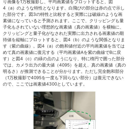
り画像を1万枚撮影し、平均画素値をプロットすると、図
4（a）のような特性となります。白飛びの部分は赤の点で示し
た部分です。図3の特性と比較すると実際には破線のような画
素値になっていると予測されます。ここで、クリッピングも量
子化もされていない理想的な画素値（真の画素値）を横軸に、
クリッピングと量子化がなされた実際に出力される画素値の期
待値を縦軸にプロットすると、図4（b）のような関係となりま
す（紫の曲線）。図4（a）の飽和値付近の平均画素値を当ては
めて真の画素値に復元する（平均画素値Aを紫の曲線でBに戻
す）と図4（c）の緑の点のようになり、特に楕円で囲った部分
では、カメラ出力の最大値（4095）を超え、真の画素値（真の
明るさ）が推測できることが分かります。ただし完全飽和部分
（1万枚撮影で4095を一度も下回らない部分）は復元できない
ので、ここでは画素値4300としています。