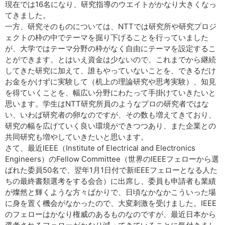
現在では16名になり、研究指導のウエイトがかなり大きくなっ
てきました。
一方、研究そのものについては、NTTでは研究所や研究プロジ
ェクトの枠の中でテーマを掘り下げることを行っていました
が、大学ではテーマ分野の枠がなく自由にテーマを設定するこ
とができます。とはいえ資金は少ないので、これまでから継続
してきた研究に加えて、誰もやっていないことを、できるだけ
お金をかけずに実験して（机上の理論研究や思考実験）、知見
を得ていくことを、幅広い分野にわたって手掛けていきたいと
思います。学生はNTT研究所員のようなプロの研究者ではな
い、いわば研究者の卵なのですが、その数も増えてきており、
研究の幅を広げていく良い環境ができつつあり、また企業との
共同研究も増やしていきたいと思います。
さて、最近IEEE（Institute of Electrical and Electronics
Engineers）のFellow Committee（世界のIEEEフェローから選
ばれた委員50名で、翌年1月1日付で新IEEEフェローとなる人た
ちの最終書類選考をする会合）に出席し、委員も申請者も業績
が燦然と輝くような方々ばかりで、日頃なかなかこういった場
に身を置く機会がなかったので、大変刺激を受けました。IEEE
のフェローはかなり権威のあるものなのですが、最近日本から