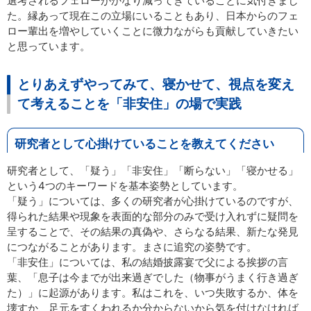
選考されるフェローがかなり減ってきていることに気付きまし
た。縁あって現在この立場にいることもあり、日本からのフェ
ロー輩出を増やしていくことに微力ながらも貢献していきたい
と思っています。
とりあえずやってみて、寝かせて、視点を変え
て考えることを「非安住」の場で実践
研究者として心掛けていることを教えてください
研究者として、「疑う」「非安住」「断らない」「寝かせる」
という4つのキーワードを基本姿勢としています。
「疑う」については、多くの研究者が心掛けているのですが、
得られた結果や現象を表面的な部分のみで受け入れずに疑問を
呈することで、その結果の真偽や、さらなる結果、新たな発見
につながることがあります。まさに追究の姿勢です。
「非安住」については、私の結婚披露宴で父による挨拶の言
葉、「息子は今までが出来過ぎでした（物事がうまく行き過ぎ
た）」に起源があります。私はこれを、いつ失敗するか、体を
壊すか、足元をすくわれるか分からないから気を付けなければ