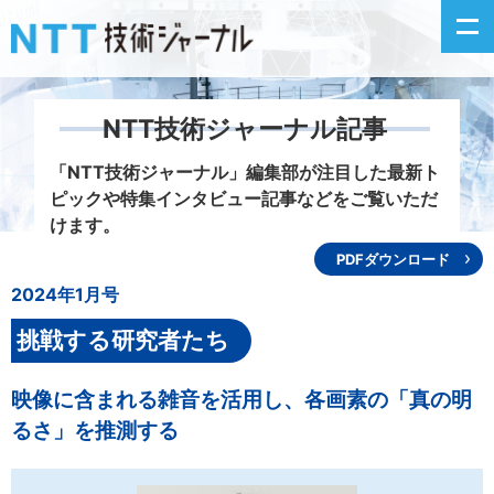
NTT技術ジャーナル記事
新着情報
「NTT技術ジャーナル」編集部が注目した
最新ト
ピックや特集インタビュー記事などをご覧いただ
最新号の主な記事
けます。
PDFダウンロード
カテゴリ毎記事
2024年1月号
掲載月毎記事
挑戦する研究者たち
イベントカレンダー
映像に含まれる雑音を活用し、各画素の「真の明
るさ」を推測する
問い合わせ