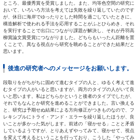
ところ、最優秀賞を受賞しました。また、均等色空間の研究に
おいて、いろいろ方法を考えては失敗を繰り返していたのです
が、休日に海岸でゆったりとした時間を過ごしていたときに、
構造解析で使われる手法を応用することがふとひらめき、それ
を実行することで出口につながり課題が解決し、それが丹羽高
柳賞論文賞受賞につながりました。どちらもいったん距離を置
くことで、異なる視点から研究を眺めることができた結果だと
思います。
後進の研究者へのメッセージをお願いします。
段取りをがちがちに固めて進むタイプの人と、ゆるく考えて進
むタイプの人がいると思いますが、両方のタイプの人がいて良
いと思います。私はどちらかというと後者のタイプでしたが、
それでもなんとか研究を進めることができました。言い換える
と、研究は予期せぬ結果による方向修正がつきものなので、フ
レキシブルにトライ・アンド・エラーを繰り返したほうが、良
いことが多かった気がします。前述の「寝かせる」ことと矛盾
しているようですが、とりあえずやってみて、寝かせて、視点
を変えて考えるということを行っており、こうした「やってみ