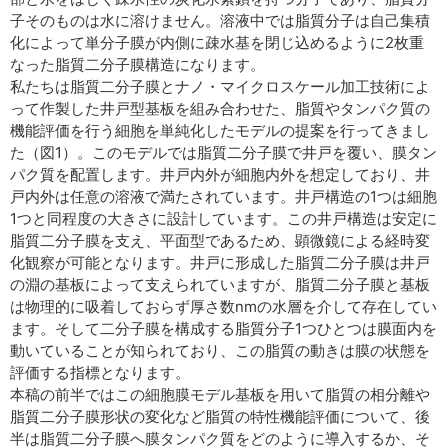
子そのものは水に溶けません。溶液中では脂質分子は自己集積
化によって単分子膜が内側に疎水基を閉じ込めるように2枚重
なった脂質二分子膜構造になります。
私たちは脂質二分子膜とナノ・マイクロスケール加工技術によ
って作製した井戸型基板を組み合わせた、脂質やタンパク質の
機能評価を行う細胞を単純化したモデルの提案を行ってきまし
た（図1）。このモデルでは脂質二分子膜で井戸を覆い、膜タン
パク質を配置します。井戸内外が細胞内外を想定しており、井
戸内外は任意の溶液で満たされています。井戸構造の1つは細胞
1つと同程度の大きさに設計しています。この井戸構造は安定に
脂質二分子膜を支え、平面型であるため、顕微鏡による経時変
化観察が可能となります。井戸に形成した脂質二分子膜は井戸
の淵の基板によって支えられていますが、脂質二分子膜と基板
は物理的に吸着しておらず厚さ数nmの水層を介して存在してい
ます。そして二分子膜を構成する脂質分子1つひとつは膜面内を
動いていることが知られており、この脂質の動きは膜の状態を
評価する指標となります。
本稿の前半ではこの細胞膜モデル基板を用いて脂質の相分離や
脂質二分子膜形状の変化など脂質の特性機能評価について、後
半は脂質二分子膜へ膜タンパク質をどのように導入するか、そ