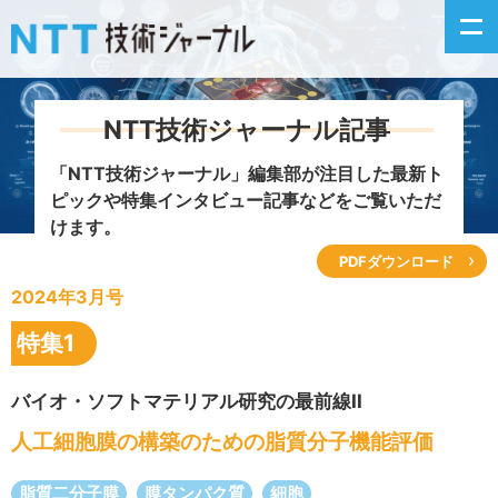
NTT技術ジャーナル記事
新着情報
「NTT技術ジャーナル」編集部が注目した
最新ト
ピックや特集インタビュー記事などをご覧いただ
最新号の主な記事
けます。
PDFダウンロード
カテゴリ毎記事
2024年3月号
掲載月毎記事
特集1
イベントカレンダー
バイオ・ソフトマテリアル研究の最前線II
人工細胞膜の構築のための脂質分子機能評価
問い合わせ
脂質二分子膜
膜タンパク質
細胞