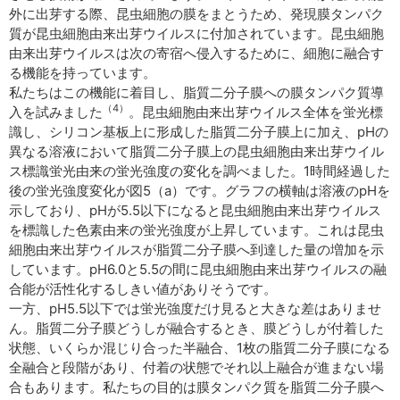
外に出芽する際、昆虫細胞の膜をまとうため、発現膜タンパク
質が昆虫細胞由来出芽ウイルスに付加されています。昆虫細胞
由来出芽ウイルスは次の寄宿へ侵入するために、細胞に融合す
る機能を持っています。
私たちはこの機能に着目し、脂質二分子膜への膜タンパク質導
（4）
入を試みました
。昆虫細胞由来出芽ウイルス全体を蛍光標
識し、シリコン基板上に形成した脂質二分子膜上に加え、pHの
異なる溶液において脂質二分子膜上の昆虫細胞由来出芽ウイル
ス標識蛍光由来の蛍光強度の変化を調べました。1時間経過した
後の蛍光強度変化が図5（a）です。グラフの横軸は溶液のpHを
示しており、pHが5.5以下になると昆虫細胞由来出芽ウイルス
を標識した色素由来の蛍光強度が上昇しています。これは昆虫
細胞由来出芽ウイルスが脂質二分子膜へ到達した量の増加を示
しています。pH6.0と5.5の間に昆虫細胞由来出芽ウイルスの融
合能が活性化するしきい値がありそうです。
一方、pH5.5以下では蛍光強度だけ見ると大きな差はありませ
ん。脂質二分子膜どうしが融合するとき、膜どうしが付着した
状態、いくらか混じり合った半融合、1枚の脂質二分子膜になる
全融合と段階があり、付着の状態でそれ以上融合が進まない場
合もあります。私たちの目的は膜タンパク質を脂質二分子膜へ