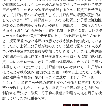
2
2
の概略図に示すように井戸外の溶液を交換して井戸内外で浸透
圧差を発生させると浸透圧差を解消するために脂質二分子膜を
介して井戸内部へH
Oが流入して、井戸内部の溶液体積は増加
2
（2）
していきます
。井戸部をシールする脂質二分子膜は流動性
があるため井戸部から脂質が移動し、風船のように膨らんでい
きます（図4（a）蛍光像）。飽和脂質、不飽和脂質、コレステ
ロールの3成分の脂質二分子膜に対して浸透圧差を発生させる
と、浸透圧差のない等圧の状態では秩序液体相が減少していき
ましたが、脂質二分子膜が膨らんでいく過程で図4（b）の矢印
で示す秩序液体相の面積が増加していきました。これは井戸部
の周囲の基板部に存在する秩序液体相を形成する脂質（飽和脂
質、コレステロール）が井戸内部の体積増加に伴って井戸部へ
移動していったためです。井戸部の膨らみが終わり、井戸部の
ほとんどが秩序液体相に変化した後、1時間以上にわたって井戸
（3）
部に秩序液体相を存在させることに成功しました
（図
4（b））。脂質二分子膜の形状を変化させると脂質の動き方に
変化が現れました。このように脂質二分子膜の動きを物理的に
制御する手法は、脂質二分子膜の状態に影響を与える因子を検
討していくために重要です。