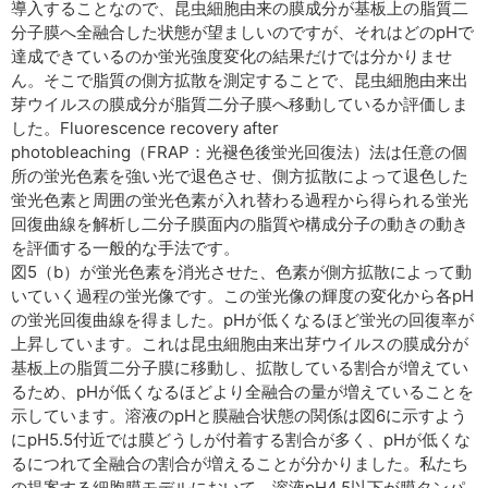
導入することなので、昆虫細胞由来の膜成分が基板上の脂質二
分子膜へ全融合した状態が望ましいのですが、それはどのpHで
達成できているのか蛍光強度変化の結果だけでは分かりませ
ん。そこで脂質の側方拡散を測定することで、昆虫細胞由来出
芽ウイルスの膜成分が脂質二分子膜へ移動しているか評価しま
した。Fluorescence recovery after
photobleaching（FRAP：光褪色後蛍光回復法）法は任意の個
所の蛍光色素を強い光で退色させ、側方拡散によって退色した
蛍光色素と周囲の蛍光色素が入れ替わる過程から得られる蛍光
回復曲線を解析し二分子膜面内の脂質や構成分子の動きの動き
を評価する一般的な手法です。
図5（b）が蛍光色素を消光させた、色素が側方拡散によって動
いていく過程の蛍光像です。この蛍光像の輝度の変化から各pH
の蛍光回復曲線を得ました。pHが低くなるほど蛍光の回復率が
上昇しています。これは昆虫細胞由来出芽ウイルスの膜成分が
基板上の脂質二分子膜に移動し、拡散している割合が増えてい
るため、pHが低くなるほどより全融合の量が増えていることを
示しています。溶液のpHと膜融合状態の関係は図6に示すよう
にpH5.5付近では膜どうしが付着する割合が多く、pHが低くな
るにつれて全融合の割合が増えることが分かりました。私たち
の提案する細胞膜モデルにおいて、溶液pH4.5以下が膜タンパ