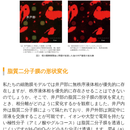
脂質二分子膜の形状変化
私たちの細胞膜モデルでは井戸部に無秩序液体相が優先的に存
在しますが、秩序液体相を優先的に存在させることはできない
のでしょうか。そこで、井戸部の脂質二分子膜の形状を変えた
とき、相分離がどのように変化するかを観察しました。井戸内
外は脂質二分子膜によって隔たれており、井戸外部は測定中に
溶液を交換することが可能です。イオンや大型で電荷を持たな
い極性分子（アミノ酸やグルコース）は脂質二分子膜を透過し
にくいですがH
OやO
など小さな分子は透過します。図4（a）