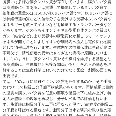
胞膜には多様な膜タンパク質が存在しています。膜タンパク質
は脂質膜に付着あるいは貫通して機能しているタンパク質で、
細胞膜の重量のほぼ50％が膜タンパク質です。膜タンパク質に
は神経伝達物質などの信号分子を受け取る受容体タンパク質や
エネルギーを使ってイオンなどを輸送するトランスポータなど
があります。そのうちイオンチャネル型受容体タンパク質はリ
ガンド結合などにより受容体の構造変化が起こって、イオンチ
ャネルが開くことによりイオンが細胞内へ流入し電位変化を誘
起して情報伝達を行います。生体内での情報伝達は生命活動に
不可欠で、情報伝達の異常はさまざまな疾病の原因になりま
す。このように、膜タンパク質やその機能を維持する基盤とな
る脂質膜は、生体機能と密接な関係があり、それらの動きを理
解することは生命科学においてだけでなく医療・創薬の面でも
重要です。
では、どのように脂質やタンパク質を評価するのか、その手法
の1つとして脂質二分子膜再構成系があります。再構成系は目的
の脂質や膜タンパク質を任意の溶液や温度の下に組み上げ、特
定の細胞膜上の現象を再現し、分子レベルでの評価を行いま
す。脂質膜は脂質分子が二重に重なった厚さ5 nm程度の脂質二
分子膜と呼ばれる構造です。脂質分子は水と馴染む親水性の頭
部と水をはじく疎水性の炭化水素鎖を持つ分子であり、脂質分