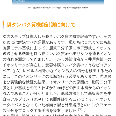
膜タンパク質機能計測に向けて
次のステップは導入した膜タンパク質の機能評価ですが、その
ためには解決すべき課題があります。私たちはこれまでにも細
胞膜モデル基板によって、脂質二分子膜にポア形成しイオンを
透過させる機能を持つ膜タンパク質α-ヘモリシンを通るイオン
の流れを測定してきました。しかし外部溶液から井戸内部への
イオンリークが存在し、受容体膜タンパク質のようなピコアン
ペア（pA）レベルの極微小なイオン流入の信号を検出するため
には、このイオンリークの低減を行う必要があります。理論お
よび実験的な検証の結果、イオンリークの原因は、脂質二分子
膜と井戸基板との間のわずか2nmほどの界面水層からのイオン
流入であることが分かりました。低減方法として基板表面を牛
血清アルブミン（BSA）で表面修飾することにより、イオンリ
ークのパスとなっていた界面水層と外部溶液とのインタフェー
（5）
ス部分をブロックする手法を提案しました
。