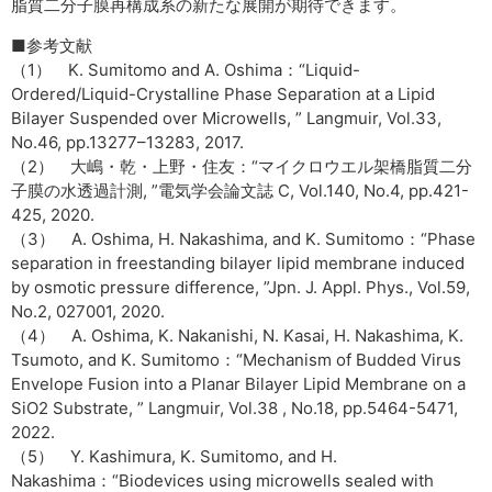
脂質二分子膜再構成系の新たな展開が期待できます。
■参考文献
（1） K. Sumitomo and A. Oshima：“Liquid-
Ordered/Liquid-Crystalline Phase Separation at a Lipid
Bilayer Suspended over Microwells, ” Langmuir, Vol.33,
No.46, pp.13277–13283, 2017.
（2） 大嶋・乾・上野・住友：“マイクロウエル架橋脂質二分
子膜の水透過計測, ”電気学会論文誌 C, Vol.140, No.4, pp.421-
425, 2020.
（3） A. Oshima, H. Nakashima, and K. Sumitomo：“Phase
separation in freestanding bilayer lipid membrane induced
by osmotic pressure difference, ”Jpn. J. Appl. Phys., Vol.59,
No.2, 027001, 2020.
（4） A. Oshima, K. Nakanishi, N. Kasai, H. Nakashima, K.
Tsumoto, and K. Sumitomo：“Mechanism of Budded Virus
Envelope Fusion into a Planar Bilayer Lipid Membrane on a
SiO2 Substrate, ” Langmuir, Vol.38 , No.18, pp.5464-5471,
2022.
（5） Y. Kashimura, K. Sumitomo, and H.
Nakashima：“Biodevices using microwells sealed with