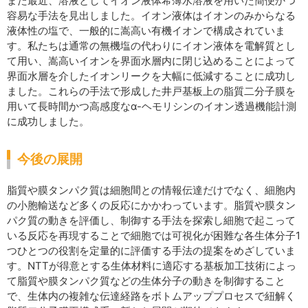
また最近、溶液としてイオン液体希薄水溶液を用いた簡便かつ
容易な手法を見出しました。イオン液体はイオンのみからなる
液体性の塩で、一般的に嵩高い有機イオンで構成されていま
す。私たちは通常の無機塩の代わりにイオン液体を電解質とし
て用い、嵩高いイオンを界面水層内に閉じ込めることによって
界面水層を介したイオンリークを大幅に低減することに成功し
ました。これらの手法で形成した井戸基板上の脂質二分子膜を
用いて長時間かつ高感度なα-ヘモリシンのイオン透過機能計測
に成功しました。
今後の展開
脂質や膜タンパク質は細胞間との情報伝達だけでなく、細胞内
の小胞輸送など多くの反応にかかわっています。脂質や膜タン
パク質の動きを評価し、制御する手法を探索し細胞で起こって
いる反応を再現することで細胞では可視化が困難な各生体分子1
つひとつの役割を定量的に評価する手法の提案をめざしていま
す。NTTが得意とする生体材料に適応する基板加工技術によっ
て脂質や膜タンパク質などの生体分子の動きを制御すること
で、生体内の複雑な伝達経路をボトムアッププロセスで紐解く