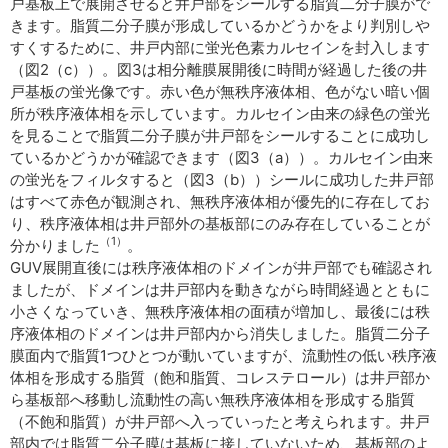
戸基板上で展開させると井戸部をシールする脂質二分子膜がで
きます。脂質二分子膜が形成しているかどうかをより判別しや
すくするために、井戸内部に蛍光色素カルセインを封入します
（図2（c））。図3は相分離膜展開後に時間が経過した後の井
戸基板の蛍光像です。赤い色が無秩序液体相、色がない暗い個
所が秩序液体相を示しています。カルセイン由来の緑色の蛍光
を見ることで脂質二分子膜が井戸部をシールすることに成功し
ているかどうかが確認できます（図3（a））。カルセイン由来
の蛍光をフィルタすると（図3（b））シールに成功した井戸部
はすべて赤色が観測され、無秩序液体相が優先的に存在してお
り、秩序液体相は井戸部外の基板部にのみ存在していることが
（1）
分かりました
。
GUV展開直後には秩序液体相のドメインが井戸部でも確認され
ましたが、ドメインは井戸部内を動きながら時間経過とともに
小さくなっていき、無秩序液体相の面積が増加し、最後には秩
序液体相のドメインは井戸部内から消失しました。脂質二分子
膜面内で脂質1つひとつが動いていますが、流動性の低い秩序液
体相を形成する脂質（飽和脂質、コレステロール）は井戸部か
ら基板部へ移動し流動性の高い無秩序液体相を形成する脂質
（不飽和脂質）が井戸部へ入っていったと考えられます。井戸
部内では脂質二分子膜は基板に接していないため、基板部のよ