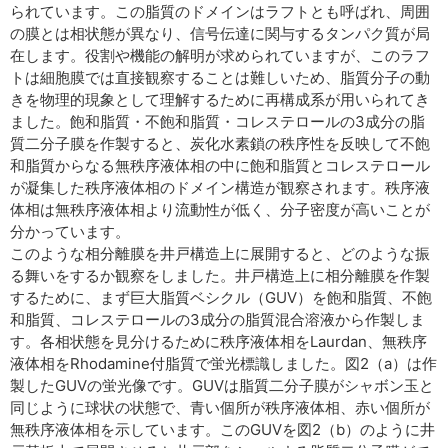
られています。この脂質のドメインはラフトとも呼ばれ、周囲
の膜とは相状態が異なり、信号伝達に関与するタンパク質が局
在します。役割や機能の解明が求められていますが、このラフ
トは細胞膜では直接観察することは難しいため、脂質分子の動
きを物理的現象として理解するために再構成系が用いられてき
ました。飽和脂質・不飽和脂質・コレステロールの3成分の脂
質二分子膜を作製すると、炭化水素鎖の秩序性を反映して不飽
和脂質からなる無秩序液体相の中に飽和脂質とコレステロール
が凝集した秩序液体相のドメイン構造が観察されます。秩序液
体相は無秩序液体相より流動性が低く、分子密度が高いことが
分かっています。
このような相分離膜を井戸構造上に展開すると、どのような振
る舞いをするか観察をしました。井戸構造上に相分離膜を作製
するために、まず巨大脂質ベシクル（GUV）を飽和脂質、不飽
和脂質、コレステロールの3成分の脂質混合溶液から作製しま
す。各相状態を見分けるために秩序液体相をLaurdan、無秩序
液体相をRhodamine付脂質で蛍光標識しました。図2（a）は作
製したGUVの蛍光像です。GUVは脂質二分子膜がシャボン玉と
同じように球状の状態で、青い個所が秩序液体相、赤い個所が
無秩序液体相を示しています。このGUVを図2（b）のように井