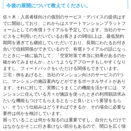
今後の展開について教えてください。
佐々木：入居者様向けの個別のサービス・デバイスの提供はす
でに開始しており、これからはスマートマンションプラットフ
ォームとしての有償トライアルを予定しています。当社のサー
ビスをご利用いただいているお客さまの9割以上は、最低契約
期間を過ぎても継続していただいており、長期にわたるお付き
合いで信頼関係ができているので、有償トライアルの話になっ
たときに一緒に協力して、「空室対策で本当に効果があるのか
確かめてみませんか」というようなアプローチもしやすくなり
ますし、フィードバックをいただける関係もできています。
三宅：例をあげると、当社のマンション向けのサービスの1つ
に、マンションの施設案内などができるポータルサイトがあり
ます。それに対して、実際にうまくこの機能を活かすには、マ
ンションに住んでいる方々が施設を使ったときの利用額請求み
たいな機能もつけてもらえるともっと良いという要望をもら
い、そういう仕組みはどうすればできるか、その場合に必要な
要件は何かを検討しています。
困っていることは何かを知るのは重要ですし、自分たちだけで
はなかなかそこに行き着けない部分もあるので、間口を広く情