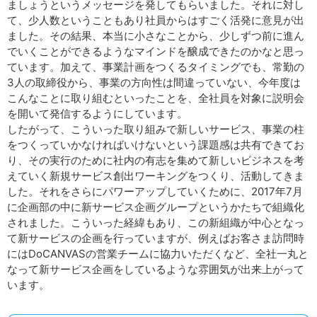
ましょうというメッセージを発してもらいました。それに対し
て、少人数ということもあり社員からはすごく活発に意見が出
ました。その結果、本当に小さなことから、少しずつ前に進ん
でいくことができるようなマインドを醸成できたのかなと思っ
ています。加えて、事業計画をつくるタイミングでも、常勤の
3人の取締役から、事業の方向性は間違っていない、今年度は
こんなことに取り組むといったことを、全社員を対象に説明会
を開いて発信するようにしています。
したがって、こういった取り組みで新しいサービス、事業の柱
をつくっていかなければいけないという課題感は共有できてお
り、その実行のために社内の有志を集めて新しいビジネスを考
えていく新規サービス創出ワーキングをつくり、活動してきま
した。それをさらにパワーアップしていくために、2017年7月
に企画部の中に新サービス企画グループというかたちで組織化
されました。こういった経緯もあり、この新組織が中心となっ
て新サービスの企画を行っていますが、例えばお客さま訪問時
にはDoCANVASの営業チームに協力いただくなど、全社一丸と
なって新サービス企画をしているような雰囲気が出来上がって
います。