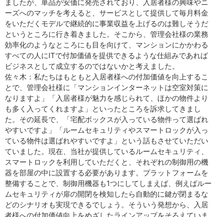
ましたが、単品が安価に発売されており、入居者様の興味やニ
ーズへのマッチを考えると、サービスとして提供して毎月料金
をいただくモデルで継続的に事業収益を上げるのは難しそうだ
というところに行き着きました。そこから、管理会社様の業務
効率化のようなところにも目を向けて、マンションにかかわる
すべての人にITで付加価値を提供できるような仕組みであれば
ビジネスとして成立するのではないかと考えました。
佐々木：私たちはもともと入居者様への付加価値を向上するこ
とで、管理会社様に「マンションインターネットは空室対策に
なりますよ」「入居者様が魅力を感じられて、ほかの物件より
も多く入ってくれますよ」といったところを訴求してきまし
た。その延長で、「宅配ボックスが入っている物件って選ばれ
やすいですよ」「ルームセキュリティやスマートロックが入っ
ている物件は選ばれやすいですよ」という話もさせていただい
ていました。現在、当社が提供しているルームセキュリティ、
スマートロックを利用していただくと、それぞれの制御用の機
器を部屋の中に設置する必要があります。プラットフォームを
整備することで、制御用機器も1つにしてしまえば、例えばルー
ムセキュリティが扉の開閉を検知したら自動的に鍵が閉まるな
どのシナリオも実現できるでしょう。そういう発想から、入居
者様への付加価値向上をめざしたラインアップをそろえていま