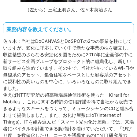
（左から）三宅正明さん、佐々木英治さん
業務内容を教えてください。
佐々木：当社はDoCANVASとDoSPOTの2つの事業を柱にして
いますが、変化に呼応していく中で新たな事業の柱を確立し、
収益基盤のさらなる安定化を図るために2017年に企画部の中に
新サービス企画グループをプロジェクト的に組織化し、新しい
取り組みを進めています。その中で、当社が持っているWi-Fiや
無線系のアセット、集合住宅をベースとした顧客系のアセット
に親和性の高いものを中心に、いろいろなものに取り組んでき
ました。
例えばNTT研究所の超高臨場感通信技術を使った「Kirari! for
Mobile」、これに関する特許の使用許諾を得て当社から販売で
きるようなスキームをつくって、ミュージシャンのCDと組み合
わせて提供しました。また、お化け屋敷にIoT(Internet of
Things)、ITを組み込んだ「スマート光お化け屋敷」では、来場
者にバイタルを計測できる腕時計を着けていただいて、「びび
り度」を数値化したり、コースを誘導するのにNTT研究所の