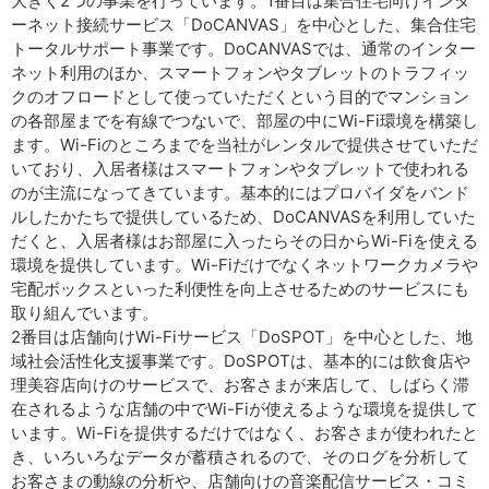
大きく2つの事業を行っています。1番目は集合住宅向けインタ
ーネット接続サービス「DoCANVAS」を中心とした、集合住宅
トータルサポート事業です。DoCANVASでは、通常のインター
ネット利用のほか、スマートフォンやタブレットのトラフィッ
クのオフロードとして使っていただくという目的でマンション
の各部屋までを有線でつないで、部屋の中にWi-Fi環境を構築し
ます。Wi-Fiのところまでを当社がレンタルで提供させていただ
いており、入居者様はスマートフォンやタブレットで使われる
のが主流になってきています。基本的にはプロバイダをバンド
ルしたかたちで提供しているため、DoCANVASを利用していた
だくと、入居者様はお部屋に入ったらその日からWi-Fiを使える
環境を提供しています。Wi-Fiだけでなくネットワークカメラや
宅配ボックスといった利便性を向上させるためのサービスにも
取り組んでいます。
2番目は店舗向けWi-Fiサービス「DoSPOT」を中心とした、地
域社会活性化支援事業です。DoSPOTは、基本的には飲食店や
理美容店向けのサービスで、お客さまが来店して、しばらく滞
在されるような店舗の中でWi-Fiが使えるような環境を提供して
います。Wi-Fiを提供するだけではなく、お客さまが使われたと
き、いろいろなデータが蓄積されるので、そのログを分析して
お客さまの動線の分析や、店舗向けの音楽配信サービス・コミ