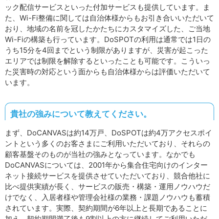
ック配信サービスといった付加サービスも提供しています。ま
た、Wi-Fi整備に関しては自治体様からもお引き合いいただいて
おり、地域の名前を冠したかたちにカスタマイズした、ご当地
Wi-Fiの構築も行っています。DoSPOTの利用は通常では1日の
うち15分を4回までという制限がありますが、災害が起こった
エリアでは制限を解除するといったことも可能です。こういっ
た災害時の対応という面からも自治体様からは評価いただいて
います。
貴社の強みについて教えてください。
まず、DoCANVASは約14万戸、DoSPOTは約4万アクセスポイ
ントという多くのお客さまにご利用いただいており、それらの
顧客基盤そのものが当社の強みとなっています。なかでも
DoCANVASについては、2001年から集合住宅向けのインター
ネット接続サービスを提供させていただいており、競合他社に
比べ提供実績が長く、サービスの販売・構築・運用ノウハウだ
けでなく、入居者様や管理会社様の業務・課題ノウハウも蓄積
されています。実際、契約期間が6年以上と長期であることに
加え、契約期間満了後も9割以上の方に継続してご利用いただ