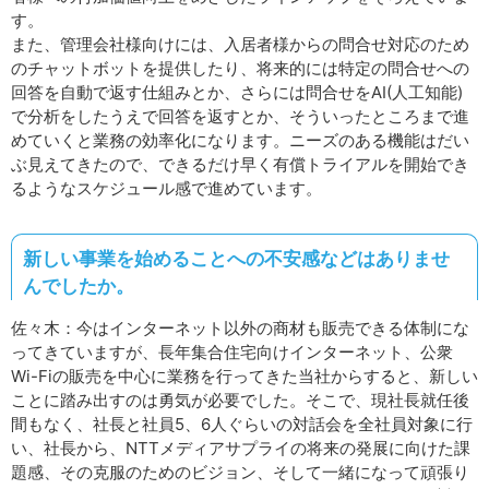
す。
また、管理会社様向けには、入居者様からの問合せ対応のため
のチャットボットを提供したり、将来的には特定の問合せへの
回答を自動で返す仕組みとか、さらには問合せをAI(人工知能)
で分析をしたうえで回答を返すとか、そういったところまで進
めていくと業務の効率化になります。ニーズのある機能はだい
ぶ見えてきたので、できるだけ早く有償トライアルを開始でき
るようなスケジュール感で進めています。
新しい事業を始めることへの不安感などはありませ
んでしたか。
佐々木：今はインターネット以外の商材も販売できる体制にな
ってきていますが、長年集合住宅向けインターネット、公衆
Wi-Fiの販売を中心に業務を行ってきた当社からすると、新しい
ことに踏み出すのは勇気が必要でした。そこで、現社長就任後
間もなく、社長と社員5、6人ぐらいの対話会を全社員対象に行
い、社長から、NTTメディアサプライの将来の発展に向けた課
題感、その克服のためのビジョン、そして一緒になって頑張り