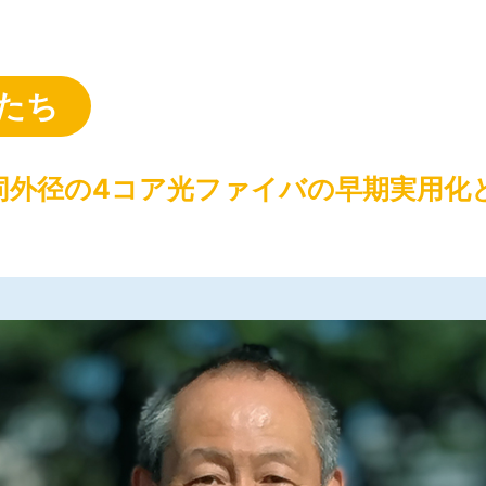
たち
同外径の4コア光ファイバの早期実用化