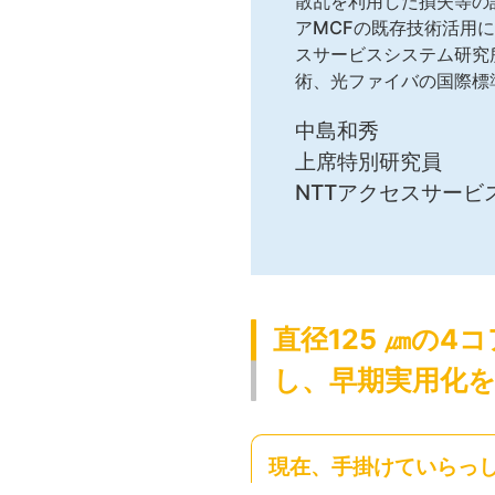
散乱を利用した損失等の
アMCFの既存技術活用
スサービスシステム研究
術、光ファイバの国際標
中島和秀
上席特別研究員
NTTアクセスサービ
直径125 ㎛の
し、早期実用化
現在、手掛けていらっ