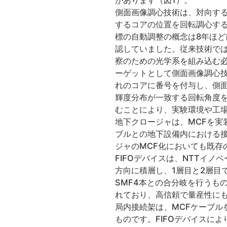
があります（図1）。
側面画像調心技術は、対向する
するコアの位置を回転調心する
標の自動調整の概念は8年ほど
認していました。従来技術で
察のための光学系を組み込む必
ーゲットとして側面画像調心技
れのコアに番号を付与し、側
輝度分布が一致する回転角度
むことにより、実験環境や工場
地下クロージャは、MCFを実
ブルとの地下設備内における接
ジャのMCF化においても既存
FIFOデバイスは、NTTイノベー
方向に積層し、1層目と2層目
SMF4本との合分岐を行うも
れており、高信頼で量産性に
局内接続架は、MCFケーブル
ものです。FIFOデバイスに