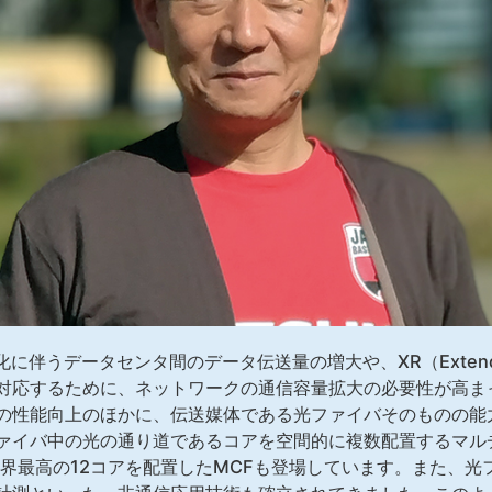
に伴うデータセンタ間のデータ伝送量の増大や、XR（Extended
対応するために、ネットワークの通信容量拡大の必要性が高ま
の性能向上のほかに、伝送媒体である光ファイバそのものの能
ァイバ中の光の通り道であるコアを空間的に複数配置するマル
世界最高の12コアを配置したMCFも登場しています。また、光