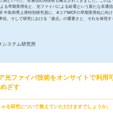
計測といった、非通信応用技術も確立されてきました。このよ
による早期実用化と、光ファイバによる給電という新たな非通信
所 中島和秀上席特別研究員に、4コアMCFの早期実用化に向
準化、そして研究における「接点」の重要さと、それを体現す
スシステム研究所
4コア光ファイバ技術をオンサイトで利用
をめざす
しゃる研究について教えていただけますでしょうか。