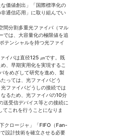
たな価値創出」「国際標準化の
の非通信応用」に取り組んでい
空間分割多重光ファイバ（マル
ューでは、大容量化の極限値を追
のポテンシャルを持つ光ファイ
ァイバは直径125 ㎛です。既
ため、早期実用化を実現するこ
イバをめざして研究を進め、製
あたっては、光ファイバどう
。光ファイバどうしの接続では
なるため、光ファイバの10分
の送受信デバイス等との接続に
してこれを行うことになりま
ロージャ」「FIFO（Fan-
ベルで設計技術を確立させる必要