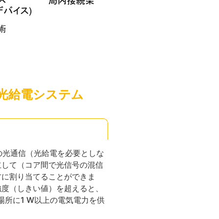
光給電システム
の光通信（光給電を必要としな
立して（コア間で光信号の混信
方に割り当てることができま
強度（しきい値）を超えると、
場所に1 W以上の電気電力を供