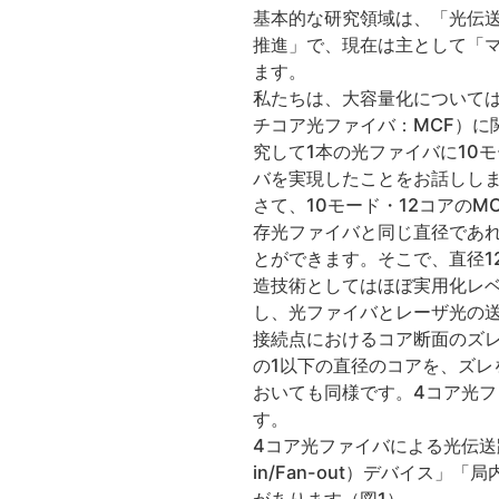
基本的な研究領域は、「光伝
推進」で、現在は主として「
ます。
私たちは、大容量化について
チコア光ファイバ：MCF）に
究して1本の光ファイバに10
バを実現したことをお話しし
さて、10モード・12コアのM
存光ファイバと同じ直径であ
とができます。そこで、直径1
造技術としてはほぼ実用化レ
し、光ファイバとレーザ光の
接続点におけるコア断面のズレ
の1以下の直径のコアを、ズ
おいても同様です。4コア光
す。
4コア光ファイバによる光伝送
in/Fan-out）デバイス