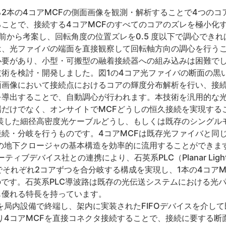
2本の4コアMCFの側面画像を観測・解析することで4つのコ
ことで、接続する4コアMCFのすべてのコアのズレを極小化
前から考案し、回転角度の位置ズレを0.5 度以下で調心でき
は、光ファイバの端面を直接観察して回転軸方向の調心を行う
要があり、小型・可搬型の融着接続器への組み込みは困難でし
術を検討・開発しました。図1の4コア光ファイバの断面の黒
面画像において接続点におけるコアの輝度分布解析を行い、接
を導出することで、自動調心が行われます。本技術を汎用的な
だけでなく、オンサイトでMCFどうしの恒久接続を実現する
装した細径高密度光ケーブルどうし、もしくは既存のシングル
続・分岐を行うものです。4コアMCFは既存光ファイバと同
の地下クロージャの基本構造を効率的に流用することができま
ティブデバイス社との連携により、石英系PLC（Planar Lightw
でそれぞれ2コアずつを合分岐する構成を実現し、1本の4コアM
のです。石英系PLC導波路は既存の光伝送システムにおける光
も優れる特長を持っています。
を局内設備で終端し、架内に実装されたFIFOデバイスを介して
より4コアMCFを直接コネクタ接続することで、接続に要する