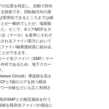
アの位置を特定し、自動で対向
する技術です。回転軸方向の座
れば実用化できるところまでは確
ことが一般的でしたが、端面観
た。そこで、4コアMCFをタ
い点（マーカ）を基準にそれぞ
続されるファイバ双方において
光ファイバ融着接続器に組み込
ことができます。
モード光ファイバ（SMF）ケー
じ外径であるため、地下クロー
す。
ave Circuit）導波路を高さ
CFと1個のコアを持つ既存
パワー分岐などにも広く利用さ
既存SMFとの相互接続を行う
断面積を既存光ファイバの場合に