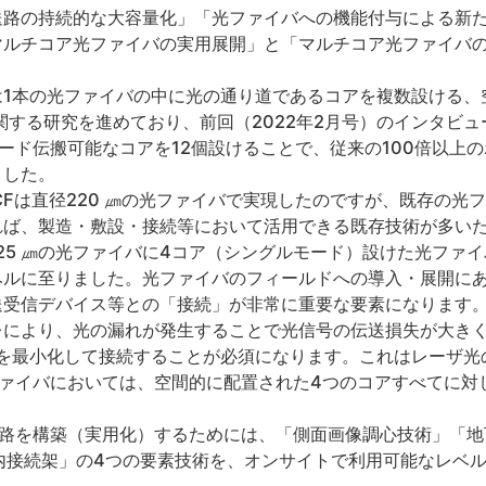
送路の持続的な大容量化」「光ファイバへの機能付与による新
マルチコア光ファイバの実用展開」と「マルチコア光ファイバ
は1本の光ファイバの中に光の通り道であるコアを複数設ける、
関する研究を進めており、前回（2022年2月号）のインタビ
モード伝搬可能なコアを12個設けることで、従来の100倍以上
ました。
CFは直径220 ㎛の光ファイバで実現したのですが、既存の光フ
れば、製造・敷設・接続等において活用できる既存技術が多い
25 ㎛の光ファイバに4コア（シングルモード）設けた光ファ
ベルに至りました。光ファイバのフィールドへの導入・展開に
送受信デバイス等との「接続」が非常に重要な要素になります
により、光の漏れが発生することで光信号の伝送損失が大きく
レを最小化して接続することが必須になります。これはレーザ光
ファイバにおいては、空間的に配置された4つのコアすべてに対
路を構築（実用化）するためには、「側面画像調心技術」「地下ク
」「局内接続架」の4つの要素技術を、オンサイトで利用可能なレ