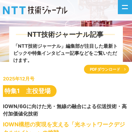
NTT技術ジャーナル記事
新着情報
「NTT技術ジャーナル」編集部が注目した
最新ト
ピックや特集インタビュー記事などをご覧いただ
最新号の主な記事
けます。
PDFダウンロード
カテゴリ毎記事
2025年12月号
掲載月毎記事
特集1 主役登場
イベントカレンダー
IOWN/6Gに向けた光・無線の融合による伝送技術・高
付加価値化技術
問い合わせ
IOWN構想の実現を支える「光ネットワークデジ