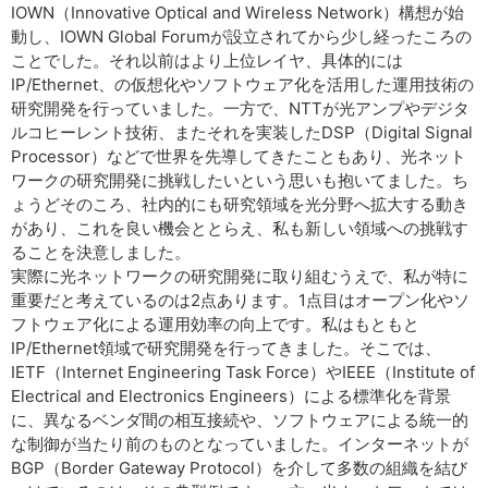
IOWN（Innovative Optical and Wireless Network）構想が始
動し、IOWN Global Forumが設立されてから少し経ったころの
ことでした。それ以前はより上位レイヤ、具体的には
IP/Ethernet、の仮想化やソフトウェア化を活用した運用技術の
研究開発を行っていました。一方で、NTTが光アンプやデジタ
ルコヒーレント技術、またそれを実装したDSP（Digital Signal
Processor）などで世界を先導してきたこともあり、光ネット
ワークの研究開発に挑戦したいという思いも抱いてました。ち
ょうどそのころ、社内的にも研究領域を光分野へ拡大する動き
があり、これを良い機会ととらえ、私も新しい領域への挑戦す
ることを決意しました。
実際に光ネットワークの研究開発に取り組むうえで、私が特に
重要だと考えているのは2点あります。1点目はオープン化やソ
フトウェア化による運用効率の向上です。私はもともと
IP/Ethernet領域で研究開発を行ってきました。そこでは、
IETF（Internet Engineering Task Force）やIEEE（Institute of
Electrical and Electronics Engineers）による標準化を背景
に、異なるベンダ間の相互接続や、ソフトウェアによる統一的
な制御が当たり前のものとなっていました。インターネットが
BGP（Border Gateway Protocol）を介して多数の組織を結び