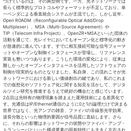
つけているのは、その典型例です。一方、光ネットワークでは
長らく標準的なプロトコルやフォーマットが不足しており、単
一ベンダによる垂直統合システムが主流でした。しかし近年、
Open ROADM（Reconfigurable Optical Add/Drop
Multiplexer）、MSA（Multi-Source Agreement）や
TIP（Telecom Infra Project）、OpenZR+MSAといった団体の
活動を通じて、光レイヤにおいてもオープン化と標準化の動き
が急速的に進んでいます。すでに相互接続可能な信号フォーマ
ットやオープンな制御インタフェースが登場し、リファレンス
実装も整いつつあります。こうした環境の変化により、従来は
難しかったオープンインタフェースを活用したソフトウェアの
制御が現実的なものとなりました。私自身、この流れこそが光
ネットワークにおける新しい価値創出の鍵であり、私のこれま
での仮想化やソフトウェア化に関する知見を活かして、デジタ
ルツイン研究を推進するうえで絶好の機会だと感じています。
2点目は光特有の物理現象を踏まえた運用技術による差異化で
す。光通信はIP/Ethernet通信のように0と1の論理だけで決まる
世界ではなく、光アンプの雑音、ファイバの非線形光学効果、
波長分散といった物理的要因が信号品質に直結します。さら
に、それらの影響はネットワークの状態やファイバ・アンプ・
トランシーバといった構成要素の固有特性にも大きく左右され