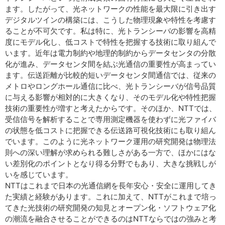
ます。したがって、光ネットワークの性能を最大限に引き出す
デジタルツインの構築には、こうした物理現象や特性を考慮す
ることが不可欠です。私は特に、光トランシーバの影響を高精
度にモデル化し、低コストで特性を把握する技術に取り組んで
います。近年は電力制約や地理的制約からデータセンタの分散
化が進み、データセンタ間を結ぶ光通信の重要性が高まってい
ます。伝送距離が比較的短いデータセンタ間通信では、従来の
メトロやロングホール通信に比べ、光トランシーバが信号品質
に与える影響が相対的に大きくなり、そのモデル化や特性把握
技術の重要性が増すと考えたからです。そのほか、NTTでは、
受信信号を解析することで専用測定機器を使わずに光ファイバ
の状態を低コストに把握できる伝送路可視化技術にも取り組ん
でいます。このように光ネットワーク運用の研究開発は物理法
則への深い理解が求められる難しさがある一方で、ほかにはな
い差別化のポイントとなり得る分野でもあり、大きな挑戦しが
いを感じています。
NTTはこれまで日本の光通信網を長年安心・安全に運用してき
た実績と経験があります。これに加えて、NTTがこれまで培っ
てきた光技術の研究開発の知見とオープン化・ソフトウェア化
の潮流を融合させることができるのはNTTならではの強みと考