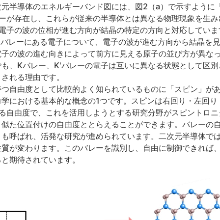
元半導体のエネルギーバンド図には、図2（a）で示すように「
レーが存在し、これらが従来の半導体とは異なる物理現象を生み
、電子の波の位相が進む方向が結晶の特定の方向と対応していま
K'バレーにある電子について、電子の波が進む方向から結晶を
電子の波の進む向きによって前方に見える原子の並び方が異な
も、Kバレー、K'バレーの電子は互いに異なる状態として区
目される理由です。
持つ自由度として比較的よく知られているものに「スピン」が
力学における基本的な概念の1つです。スピンは右回り・左回り
得る自由度で、これを活用しようとする研究分野がスピントロニ
く似た位置付けの自由度ととらえることができます。バレーの
とも呼ばれ、活発な研究が進められています。二次元半導体では
性質が変わります。このバレーを識別し、自由に制御できれば
ると期待されています。