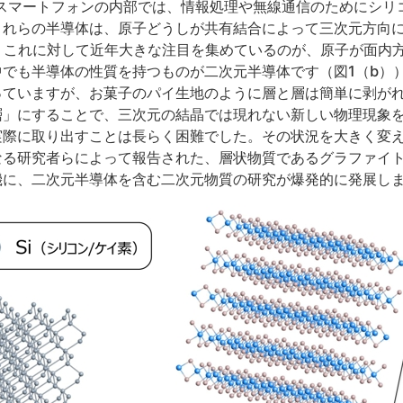
やスマートフォンの内部では、情報処理や無線通信のためにシリ
これらの半導体は、原子どうしが共有結合によって三次元方向
。これに対して近年大きな注目を集めているのが、原子が面内
でも半導体の性質を持つものが二次元半導体です（図1（b）
っていますが、お菓子のパイ生地のように層と層は簡単に剥が
層」にすることで、三次元の結晶では現れない新しい物理現象
際に取り出すことは長らく困難でした。その状況を大きく変え
なる研究者らによって報告された、層状物質であるグラファイ
機に、二次元半導体を含む二次元物質の研究が爆発的に発展し