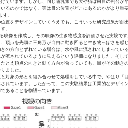
長けています。しかし、同じ哺乳類でも犬や猫は白目の割合が
ているのかではなく、実は目の位置がどこにあるのかがより重
ます。
の位置をデザインしていくうえでも、こういった研究成果が創
ます。
わる映像を作成し、その映像の生き物感度を評価させた実験です
り、頂点を先頭に三角形が自由に動き回ると生き物っぽさを感
動きの方向とずれている場合は、水や風に流されてしまってい
体が流されているように見えるという評価になりました。そし
、たとえ頂点の向きと動く方向が合っていても、目がその動き
かりました。
置と対象の形とを組み合わせて処理をしている中で、やはり「
示されています。したがって、この実験結果は工業的なデザイ
切であることを物語っています。