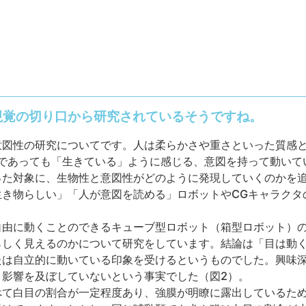
視覚の切り口から研究されているそうですね。
意図性の研究についてです。人は柔らかさや重さといった質感
物であっても「生きている」ように感じる、意図を持って動いて
った対象に、生物性と意図性がどのように発現していくのかを
生き物らしい」「人が意図を読める」ロボットやCGキャラクタ
自由に動くことのできるキューブ型ロボット（箱型ロボット）
らしく見えるのかについて研究をしています。結論は「目は動
たは自立的に動いている印象を受けるというものでした。興味
り影響を及ぼしていないという事実でした（図2）。
べて白目の割合が一定程度あり、強膜が明瞭に露出しているた