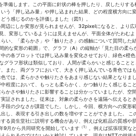
面を準備します。この平面に針状の棒を押したり、戻したりする
という「押し込み量」や押し込まれた結果、どの程度横方向に
どう感じるのかを評価しました（図1）。
針の周辺にしか変形が見られませんが、32pixelになると、よ
では一見、変形しているようには見えませんが、平面全体がたわむ
もらい、「柔らかさ」や「触りたさ」の感触について質問した結
間的な変形の範囲」で、グラフ（A）の縦軸が「見た目の柔ら
フ中の各プロットでは押し込み量を変化させており、緑色<橙色
的なグラフ形状は類似しており、人間が柔らかいと感じること
す。また、両グラフにおいて、大きく押し込んでいる青色では
緑色では、柔らかさや触りたさをあまり感じない結果となりま
中程度において、もっとも柔らかく、かつ触りたく感じること
柔らかさや触りたさに影響することは分かっていましたが、空
て実証されました。従来は、対象の柔らかさを遠隔へ伝えると
る手段の少なさが課題でした。しかし、今回、横方向への変形
出し、表現する引き出しの数を増やすことができました。 こ
向する資生堂社に説明する機会があり、例えば化粧品の質感や
（1）
5年9月から共同研究を開始しています
。例えば拡張現実な
えられるのではないかと検討しています。現在はNTTの技術