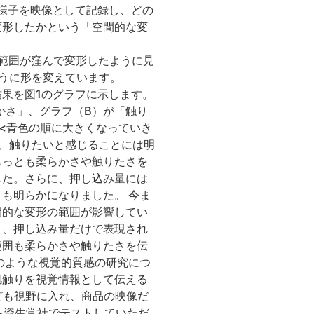
様子を映像として記録し、どの
変形したかという「空間的な変
り広範囲が窪んで変形したように見
ように形を変えています。
果を図1のグラフに示します。
かさ」、グラフ（B）が「触り
<青色の順に大きくなっていき
と、触りたいと感じることには明
もっとも柔らかさや触りたさを
した。さらに、押し込み量には
も明らかになりました。 今ま
間的な変形の範囲が影響してい
き、押し込み量だけで表現され
範囲も柔らかさや触りたさを伝
のような視覚的質感の研究につ
肌触りを視覚情報として伝える
ども視野に入れ、商品の映像だ
を資生堂社でテストしていただ