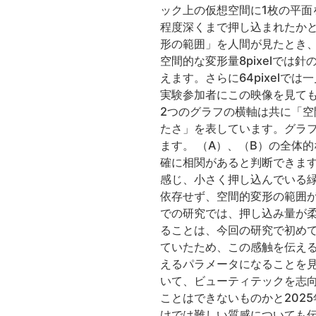
ック上の仮想空間に1枚の平
程度深くまで押し込まれたか
形の範囲」を人間が見たとき、
空間的な変形量8pixelでは
えます。さらに64pixel
実験参加者にこの映像を見て
2つのグラフの横軸は共に「空
たさ」を表しています。グラ
ます。 （A）、（B）の全体
確に相関があると判断できま
感じ、小さく押し込んでいる
依存せず、空間的変形の範囲が
での研究では、押し込み量が
ることは、今回の研究で初め
ていたため、この感触を伝え
えるパラメータになることを見
いて、ビューティテックを志
ことはできないものかと202
けでは難しい質感についても伝