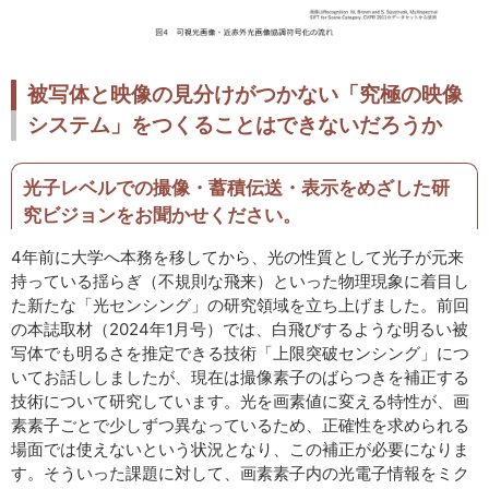
被写体と映像の見分けがつかない「究極の映像
システム」をつくることはできないだろうか
光子レベルでの撮像・蓄積伝送・表示をめざした研
究ビジョンをお聞かせください。
4年前に大学へ本務を移してから、光の性質として光子が元来
持っている揺らぎ（不規則な飛来）といった物理現象に着目し
た新たな「光センシング」の研究領域を立ち上げました。前回
の本誌取材（2024年1月号）では、白飛びするような明るい被
写体でも明るさを推定できる技術「上限突破センシング」につ
いてお話ししましたが、現在は撮像素子のばらつきを補正する
技術について研究しています。光を画素値に変える特性が、画
素素子ごとで少しずつ異なっているため、正確性を求められる
場面では使えないという状況となり、この補正が必要になりま
す。そういった課題に対して、画素素子内の光電子情報をミク