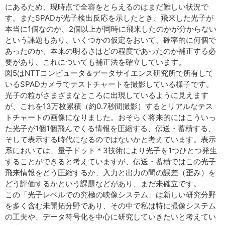
にあるため、現時点で全容をとらえるのはまだ難しい状況で
す。またSPADが光子検出反応を示したとき、飛来した光子が
本当に1個なのか、2個以上が同時に飛来したのかが分からない
という課題もあり、いくつかの仮定をおいて、確率的に何個で
あったのか、本来の明るさはどの程度であったのか補正する必
要があり、これについても補正法を確立しています。
図5はNTTコンピュータ＆データサイエンス研究所で所有して
いるSPADカメラでテストチャートを撮影している様子です。
光子の粒がさまざまなところに出現しているように見えます
が、これを13万枚累積（約0.7秒間撮影）するとリアルなテス
トチャートの画像になりました。おそらく将来的にはこういっ
た光子が1個1個飛んでくる情報を圧縮する、伝送・蓄積する、
そして表示する時代になるのではないかと考えています。表示
系においては、量子ドット＊3技術により光子を1つひとつ発生
することができると考えていますが、伝送・蓄積ではこの光子
飛来情報をどう圧縮するか、入力と出力の間の誤差（歪み）を
どう評価するかという課題などがあり、まだ未確立です。
この「光子レベルでの究極の映像システム」は新しい研究分野
を多く含む未開拓分野であり、その中で私は特に撮像システム
の工夫や、データ符号化を中心に研究していきたいと考えてい