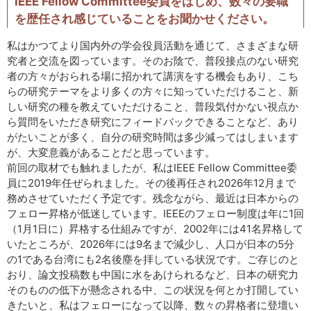
IEEE Fellow Committee委員をはじめ、数々の要職
を歴任され感じていることをお聞かせください。
私はかつてより国内外の学会役員活動を通じて、さまざまな研
究者と交流を図っています。そのお陰で、普段接点のない研究
者の方々がおられる場に招かれて講演をする機会もあり、こち
らの研究テーマをより多くの方々に知っていただけること、新
しい研究の種を教えていただけること、普段気付かない視点か
ら質問をいただき研究にフィードバックできることなど、あり
がたいことが多く、自分の研究時間は多少減ってはしまいます
が、大変意義があることだと思っています。
前回の取材でも触れましたが、私はIEEE Fellow Committee委
員に2019年任ぜられました。その後再任され2026年12月まで
務めさせていただく予定です。残念ながら、最近は日本からの
フェロー昇格が低迷しています。IEEEのフェロー制度は年に1回
（1月1日に）昇格する仕組みですが、2002年には41名昇格して
いたところが、2026年には9名まで減少し、人口が日本の5分
の1である台湾にも2名後塵を拝している状況です。ご存じのと
おり、論文投稿数も中国に水をあけられるなど、日本の研究力
そのものの低下が懸念される中、この状況を何とか打開してい
きたいと、私はフェローになって以降、数々の昇格者に登壇い