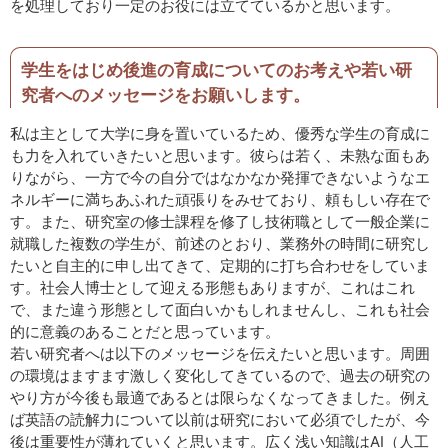
を処理しており一定のお役には立てているかと思います。
学生をはじめ後進の育成についてのお考えや若い研
究者へのメッセージをお願いします。
私は主として大学に身を置いているため、優秀な学生の育成に
も力を入れていきたいと思います。彼らは若く、未熟な面もあ
りながら、一方で今の自分ではなかなか発揮できないようなエ
ネルギーに満ちあふれた頑張りをみせており、頼もしい存在で
す。また、研究室の修士課程を修了し技術職として一般企業に
就職した複数の学生が、前述のとおり、業務外の時間に研究し
たいと自主的に申し出てきて、定期的に打ち合わせをしていま
す。社会人博士として迎える形態もありますが、これはこれ
で、また違う形態として面白いかもしれませんし、これも社会
的に意義のあることだと思っています。
若い研究者へは以下のメッセージを伝えたいと思います。周囲
の環境はますます激しく変化してきているので、過去の研究の
やり方が今後も最適であるとは限らなくなってきました。例え
ば英語の読解力について以前は研究において必須でしたが、今
後は重要性が薄れていくと思います。広く浅い知識はAI（人工