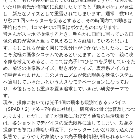
いたり照明光が時間的に変動したりすると「動きボケ」が発生
し、新たなノイズとして重畳されてしまいます。通常、数10ミ
リ秒に1 回シャッターを切るとすると、その時間内での動きは
平均化され、1コマ中での画像はボケたものになります。
皆さんがスマホで撮像するとき、明らかに画面に写っている画
像の色彩が実像と違って見えることを経験していると思いま
す。もしこれらが全く同じで見分けがつかないとしたら、これ
こそ究極の画像システムであるといえます。ところで、鏡に映
る像を考えてみると、ここでは光子1つひとつを反射しているた
め、前述の撮像系ノイズ、動きボケノイズ、表示系ノイズは一
切重畳されません。このメカニズムが鏡の現象を映像システム
へ適用していきたいという大きなモチベーションになってお
り、今後もっとも重点を置き追求していきたい研究テーマで
す。
現在、撮像においては光子1個の飛来も観測できるデバイス
（SPAD＊2）が6～7年前に登場し、研究者の間では普及しつつ
あります。ただし、光子が無数に飛び交う通常の生活環境で
は、各ショットでデバイスの受光限界に達してしまい、対象を
撮像する際には薄暗い環境下、シャッターもかなり絞り込んだ
状態で、ようやく対象物からの光子飛来情報が得られるレベル