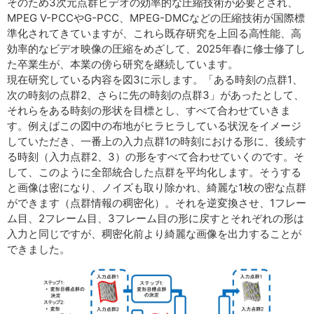
そのため3次元点群ビデオの効率的な圧縮技術が必要とされ、
MPEG V-PCCやG-PCC、MPEG-DMCなどの圧縮技術が国際標
準化されてきていますが、これら既存研究を上回る高性能、高
効率的なビデオ映像の圧縮をめざして、2025年春に修士修了し
た卒業生が、本業の傍ら研究を継続しています。
現在研究している内容を図3に示します。「ある時刻の点群1、
次の時刻の点群2、さらに先の時刻の点群3」があったとして、
それらをある時刻の形状を目標とし、すべて合わせていきま
す。例えばこの図中の布地がヒラヒラしている状況をイメージ
していただき、一番上の入力点群1の時刻における形に、後続す
る時刻（入力点群2、3）の形をすべて合わせていくのです。そ
して、このように全部統合した点群を平均化します。そうする
と画像は密になり、ノイズも取り除かれ、綺麗な1枚の密な点群
ができます（点群情報の稠密化）。それを逆変換させ、1フレー
ム目、2フレーム目、3フレーム目の形に戻すとそれぞれの形は
入力と同じですが、稠密化前より綺麗な画像を出力することが
できました。