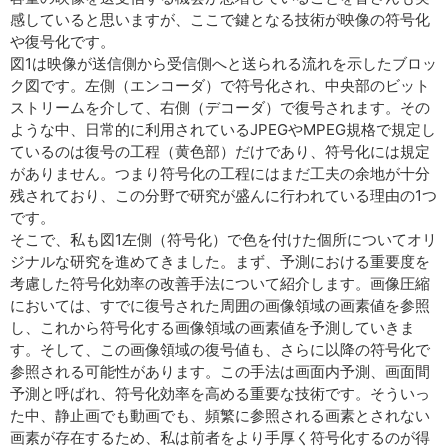
感していると思いますが、ここで鍵となる技術が映像の符号化
や復号化です。
図1は映像が送信側から受信側へと送られる流れを示したブロッ
ク図です。左側（エンコーダ）で符号化され、中央部のビット
ストリームを介して、右側（デコーダ）で復号されます。その
ような中、日常的に利用されているJPEGやMPEG規格で規定し
ているのは復号の工程（黄色部）だけであり、符号化には規定
がありません。つまり符号化の工程にはまだ工夫の余地が十分
残されており、この分野で研究が盛んに行われている理由の1つ
です。
そこで、私も図1左側（符号化）で色を付けた個所についてオリ
ジナルな研究を進めてきました。まず、予測における重要度を
考慮した符号化効率の改善手法について紹介します。画像圧縮
においては、すでに復号された周囲の画像領域の画素値を参照
し、これから符号化する画像領域の画素値を予測していきま
す。そして、この画像領域の復号値も、さらに以降の符号化で
参照される可能性があります。この手法は画面内予測、画面間
予測と呼ばれ、符号化効率を高める重要な技術です。そういっ
た中、静止画でも動画でも、頻繁に参照される画素とされない
画素が存在するため、私は前者をより手厚く符号化するのが得