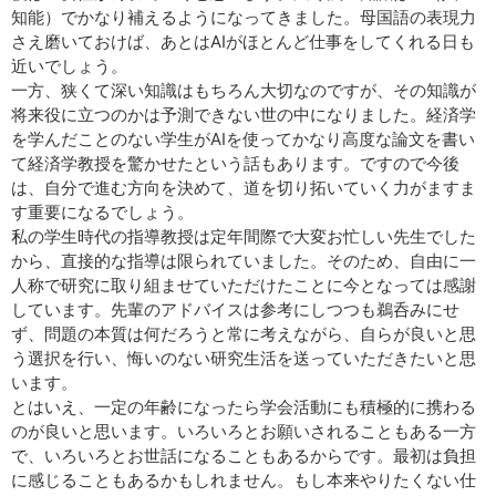
知能）でかなり補えるようになってきました。母国語の表現力
さえ磨いておけば、あとはAIがほとんど仕事をしてくれる日も
近いでしょう。
一方、狭くて深い知識はもちろん大切なのですが、その知識が
将来役に立つのかは予測できない世の中になりました。経済学
を学んだことのない学生がAIを使ってかなり高度な論文を書い
て経済学教授を驚かせたという話もあります。ですので今後
は、自分で進む方向を決めて、道を切り拓いていく力がますま
す重要になるでしょう。
私の学生時代の指導教授は定年間際で大変お忙しい先生でした
から、直接的な指導は限られていました。そのため、自由に一
人称で研究に取り組ませていただけたことに今となっては感謝
しています。先輩のアドバイスは参考にしつつも鵜呑みにせ
ず、問題の本質は何だろうと常に考えながら、自らが良いと思
う選択を行い、悔いのない研究生活を送っていただきたいと思
います。
とはいえ、一定の年齢になったら学会活動にも積極的に携わる
のが良いと思います。いろいろとお願いされることもある一方
で、いろいろとお世話になることもあるからです。最初は負担
に感じることもあるかもしれません。もし本来やりたくない仕