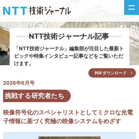
NTT技術ジャーナル記事
新着情報
「NTT技術ジャーナル」編集部が注目した
最新ト
ピックや特集インタビュー記事などをご覧いただ
最新号の主な記事
けます。
PDFダウンロード
カテゴリ毎記事
2026年6月号
掲載月毎記事
挑戦する研究者たち
イベントカレンダー
映像符号化のスペシャリストとしてミクロな光電
子情報に基づく究極の映像システムをめざす
問い合わせ