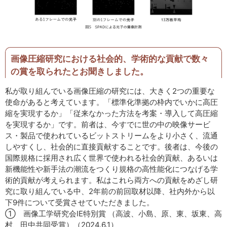
画像圧縮研究における社会的、学術的な貢献で数々
の賞を取られたとお聞きしました。
私が取り組んでいる画像圧縮の研究には、大きく2つの重要な
使命があると考えています。「標準化準拠の枠内でいかに高圧
縮を実現するか」「従来なかった方法を考案・導入して高圧縮
を実現するか」です。前者は、今すでに世の中の映像サービ
ス・製品で使われているビットストリームをより小さく、流通
しやすくし、社会的に直接貢献することです。後者は、今後の
国際規格に採用され広く世界で使われる社会的貢献、あるいは
新機能性や新手法の潮流をつくり規格の高性能化につなげる学
術的貢献が考えられます。私はこれら両方への貢献をめざし研
究に取り組んでいる中、2年前の前回取材以降、社内外から以
下9件について受賞させていただきました。
① 画像工学研究会IE特別賞 （高波、小島、原、東、坂東、高
村、田中共同受賞）（2024.6.1）