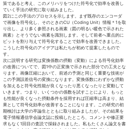
策であると考え、このメリハリをつけた符号化で効率を改善し
ていく手法の研究に取り組みました。
図2にこの手法のプロセスを示します。まず既存のエンコーダ
で画像を符号化し、そのときのCU（Coding Unit）情報＊1を取
り出し、より多く参照される画素（図の明るい暖色で示された
画素）とそうでない画素を識別します。そして前者へ重点的に
ビットを割り与えて符号化することで効率を改善できました。
こうした符号化のアイデアは私たちが初めて提案したもので
す。
次に説明する研究は変換係数の摂動（変動）による符号化効率
の改善についてで、図1中の正変換で示された部分での工夫とな
ります。画像圧縮において、前述の予測と同じく重要な技術が
この予測誤差信号の変換になります。変換係数にわずかな摂動
を加えると符号化性能が良くなったり悪くなったりと変動して
いきます。つまり、いくつかの係数を試すことにより、もっと
も性能が良くなった摂動条件を採用すれば圧縮率は高まり、結
果として符号化効率が改善することになります。この研究の初
期検討は大学の卒論生とともに取り組みましたが、その結果を
電子情報通信学会論文誌に投稿したところ、コメントや修正要
求もなく1回目の査読で採録されました。私もたくさん論文を書