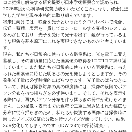
ロに把握し解決する研究提案が日本学術振興会で認められ、
2026年度から科学研究費助成をいただくことになり、修士に進
学した学生と現在本格的に取り組んでいます。
将来に向けては、映像を光子といったミクロなレベルで撮像、
伝送・蓄積、表示を一貫してコントロールする究極のシステム
をめざしており、光子を受けて光子を出す、鏡が行っているよ
うな現象を基本原理にこれを実現できないものかと考えていま
す。
現在、私たちが日常的に使っている撮像系は、光を電子に変え
蓄積し、その蓄積量に応じた画素値の取得を1コマ1コマ繰り返
しています。また私たちが日常的に使っている表示系は、与え
られた画素値に応じた明るさの光を発しようとしますが、その
発生光子量は必ず時間的にばらつきます。光子量のばらつきに
ついて、例えば撮影対象の真の輝度値には、撮像の段階でポア
ソン分布を持つ揺らぎを必ず伴います。そして、それを表示す
る際には、再びポアソン分布を伴う揺らぎの発生が避けられま
せん。この撮像～表示までの過程で二重に畳み込まれた幅広な
分布に従う揺らぎのため、私たちが観測する画像には撮像時に
乗ったノイズの2倍の分散を持つノイズが乗ってしまい、結果
3dB劣化してしまうのです（IDW ’23での招待講演）。
そして、もし物体が静止していれば話は単純ですが、物体が動