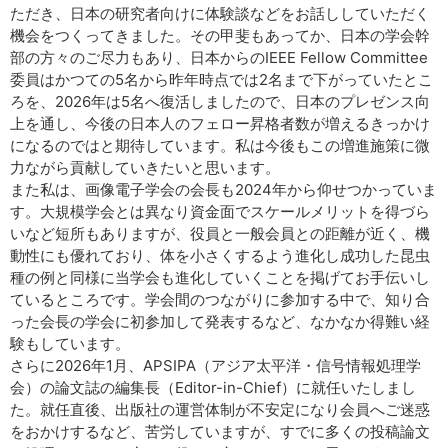
ただき、日本の研究者向けに体験談などをお話ししていただく
機会をつくってきました。その甲斐もあってか、日本の学会幹
部の方々のご尽力もあり、日本からのIEEE Fellow Committee
委員はかつての5名から昨年時点では2名まで下がっていたとこ
ろを、2026年は5名へ復活しましたので、日本のプレゼンス向
上を通し、今後の日本人のフェロー昇格者数が増えるきっかけ
になるのではと期待しています。私は今後もこの増進施策に微
力ながら貢献していきたいと思います。
また私は、画像電子学会の会長も2024年から仰せつかっていま
す。大規模学会とは異なり資金面でスケールメリットを得づら
いなど短所もありますが、役員と一般会員との距離が近く、機
動性にも優れており、体を小さくするよう進化し成功した昆虫
種の例と同様に当学会も進化していくことを掲げてお手伝いし
ているところです。学会間のつながりに参加する中で、知り合
った会長の学会に初参加して発表するなど、なかなか得難い経
験もしています。
さらに2026年1月、APSIPA（アジア太平洋・信号情報処理学
会）の論文誌の編集長（Editor-in-Chief）に就任いたしまし
た。就任直後、出版社の運営体制が不安定になり会員へご迷惑
をおかけするなど、苦労していますが、すでに多くの投稿論文