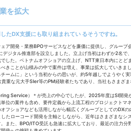
事業を拡大
したDX支援にも取り組まれてい るそうですね。
ェア開発・業務BPOサービスなどを廉価に提供し、グループ
年にデジタル推進部を設立しました。立上げ当初はわずか2名で、
でした。ベトナムオフショアの立上げ、NTT東日本内にとど
るべきことが山積みの中で案件は増え、事業は拡大していきま
るチームに」という当初からの思いが、約5年越しでようやく実
は貴重な元大手SIer等のPM経験者たちであり、当社もさまざ
neering Service）＊が売上の中心でしたが、2025年度はS
億単位の案件も含め、要件定義から上流工程のプロジェクトマ
のオフショアなども活用しながら幅広くグループとしてのDXの
を中心としたローコード開発を主軸としながら、近年はさまざまな
。また、BPO/ITO受託も急速に拡大しており、最近の注力分
実開発への挑戦も進めています。