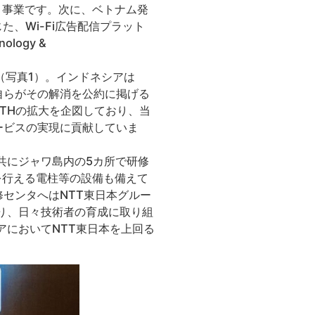
Home）事業です。次に、ベトナム発
通じた、Wi-Fi広告配信プラット
ogy &
す（写真1）。インドネシアは
領自らがその解消を公約に掲げる
TTHの拡大を企図しており、当
ービスの実現に貢献していま
共にジャワ島内の5カ所で研修
を行える電柱等の設備も備えて
センタへはNTT東日本グルー
取り、日々技術者の育成に取り組
アにおいてNTT東日本を上回る