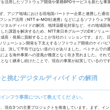
を活用したソフトウェア開発や業務BPOサービスを新たな事
まず、アジア地域における現地国パートナー企業と連携した通信
フショア活用（NTT e-MOI社連携）などによるソフトウェ
デジタルディバイドの解消、地球温暖化対策など、その地域固
した課題を解決するため、NTT東日本グループのDXソリュ
な成長・発展に貢献することが当社のミッションです。また、
Xソリューション開発を下支えするソフトウェア開発のケイパビ
には、決して平坦ではない道のりがありました。ベトナムでの
化による海外事業への逆風が幾度となく吹き荒れました。それ
ことなく継承し続けたことで、現在の事業が結実しているので
と挑むデジタルディバイド の解消
インフラ事業について教えてくだ さい。
現在3つの主要プロジェクトを推進しています。まず、インドネシア