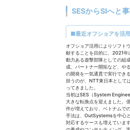
SESからSIへと
■最近オフショアを活用
オフショア活用によりソフトウ
献することを目的に、2021
動力ある遊撃部隊としての組成
成、パートナー開拓など、や
の開発を一気通貫で実行でき
担うのが、NTT東日本として
ってきました。
当初はSES（System Engi
大きな転換点を迎えました。
件が増えており、ベトナムで
手法は、OutSystems
対応するケースも増えています
の養成やコンサルティング、