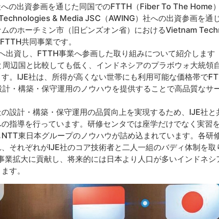
（IJE）社への出資参画を通じた同国でのFTTH（Fiber To The 
chnologies & Media JSC（AWING）社への出資参画を
ホーチミン市（旧ビンズオン省）におけるVietnam Technol
SCとのFTTH共同事業です。
E社へ出資し、FTTH事業へ参画した取り組みについて紹介しま
 ％と周辺国と比較しても低く、インドネシアのプラボウォ大統
す。IJE社は、所得が高くない世帯にも利用可能な価格帯でF
設計・構築・保守運用のノウハウを提供することで高品質なサ
の設計・構築・保守運用の品質向上を実現するため、IJE社と
への指導を行っています。研修センタでは座学だけでなく実習
NTT東日本グループのノウハウが詰め込まれています。各研修
、それぞれがIJE社のコア技術者と二人一組のバディ体制を
の事業拡大に貢献し、将来的には日本より人口が多いインドネシ
きます。