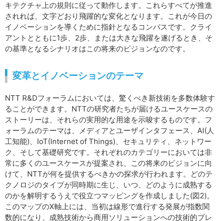
キテクチャ上の規則に従って動作します。これらすべてが推進
されれば、文字どおり飛躍的な変化となります。これが今日の
イノベーションを導くために指針となるコンパスです。クライ
アントとともに1歩、2歩、または大きな飛躍を遂げるとき、そ
の基準となるシナリオはこの将来のビジョンなのです。
変革とイノベーションのテーマ
NTT R&Dフォーラムにおいては、驚くべき新技術を多数体験す
ることができます。NTTの研究者たちが届けるユースケースの
ストーリーは、それらの実用的な用途を示唆するものです。フ
ォーラムのテーマは、メディアとユーザインタフェース、AI(人
工知能)、IoT(Internet of Things)、セキュリティ、ネットワー
ク、そして基礎研究です。それぞれのカテゴリーにおいては非
常に多くのユースケースが提案され、この将来のビジョンに向
けて、NTTが何を提供するべきかの探求が行われます。どのテ
クノロジのタイプが同時期に生じ、いつ、どのように成熟する
のかを解明するうえで役立つマッピングを作成しました(図2)。
このマップのX軸上には、当初は線形で進行する発展が指数関
数的になり、成熟技術から商用ソリューションへの技術的ブレ