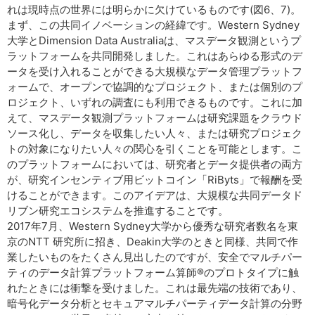
れは現時点の世界には明らかに欠けているものです(図6、7)。
まず、この共同イノベーションの経緯です。Western Sydney
大学とDimension Data Australiaは、マスデータ観測というプ
ラットフォームを共同開発しました。これはあらゆる形式のデ
ータを受け入れることができる大規模なデータ管理プラットフ
ォームで、オープンで協調的なプロジェクト、または個別のプ
ロジェクト、いずれの調査にも利用できるものです。これに加
えて、マスデータ観測プラットフォームは研究課題をクラウド
ソース化し、データを収集したい人々、または研究プロジェク
トの対象になりたい人々の関心を引くことを可能とします。こ
のプラットフォームにおいては、研究者とデータ提供者の両方
が、研究インセンティブ用ビットコイン「RiByts」で報酬を受
けることができます。このアイデアは、大規模な共同データド
リブン研究エコシステムを推進することです。
2017年7月、Western Sydney大学から優秀な研究者数名を東
京のNTT 研究所に招き、Deakin大学のときと同様、共同で作
業したいものをたくさん見出したのですが、安全でマルチパー
ティのデータ計算プラットフォーム算師®のプロトタイプに触
れたときには衝撃を受けました。これは最先端の技術であり、
暗号化データ分析とセキュアマルチパーティデータ計算の分野