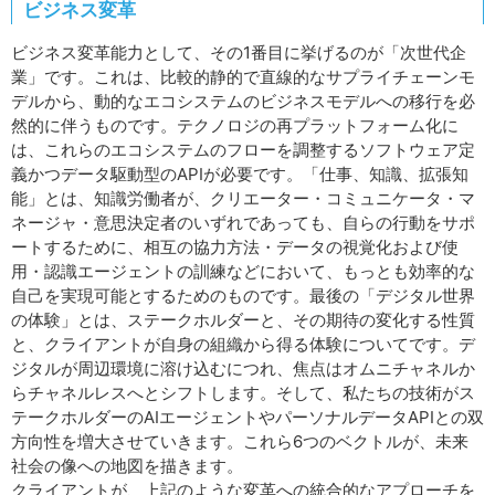
ビジネス変革
ビジネス変革能力として、その1番目に挙げるのが「次世代企
業」です。これは、比較的静的で直線的なサプライチェーンモ
デルから、動的なエコシステムのビジネスモデルへの移行を必
然的に伴うものです。テクノロジの再プラットフォーム化に
は、これらのエコシステムのフローを調整するソフトウェア定
義かつデータ駆動型のAPIが必要です。「仕事、知識、拡張知
能」とは、知識労働者が、クリエーター・コミュニケータ・マ
ネージャ・意思決定者のいずれであっても、自らの行動をサポ
ートするために、相互の協力方法・データの視覚化および使
用・認識エージェントの訓練などにおいて、もっとも効率的な
自己を実現可能とするためのものです。最後の「デジタル世界
の体験」とは、ステークホルダーと、その期待の変化する性質
と、クライアントが自身の組織から得る体験についてです。デ
ジタルが周辺環境に溶け込むにつれ、焦点はオムニチャネルか
らチャネルレスへとシフトします。そして、私たちの技術がス
テークホルダーのAIエージェントやパーソナルデータAPIとの双
方向性を増大させていきます。これら6つのベクトルが、未来
社会の像への地図を描きます。
クライアントが、上記のような変革への統合的なアプローチを