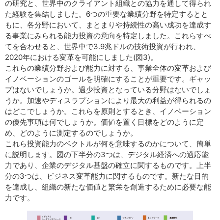
の研究と、世界中のクライアント組織との協力を通して得られ
た経験を集結しました。6つの重要な業績分野を特定するとと
もに、各分野において、まとまりや持続性の高い成功を達成す
る事業にみられる能力投資の意向を特定しました。これらすべ
てを合わせると、世界中で3.9兆ドルの技術投資が行われ、
2020年における変革を可能にしました(図3)。
これらの業績分野および能力に対する、事業全体の変革および
イノベーションのゴールを明確にすることが重要です。ギャッ
プはないでしょうか。過少投資となっている分野はないでしょ
うか。加速やディスラプションにより最大の利益が得られるの
はどこでしょうか。これらを原則とするとき、イノベーション
の優先事項は何でしょうか。価値を置く目標をどのように定
め、どのように測定するのでしょうか。
これら投資能力のベクトルが何を意味するのかについて、簡単
に説明します。図の下半分の3つは、デジタル経済への適応能
力であり、企業のデジタル基盤の確立に関するものです。上半
分の3つは、ビジネス変革能力に関するものです。新たな目的
を達成し、組織の新たな価値と繁栄を創造するために必要な能
力です。