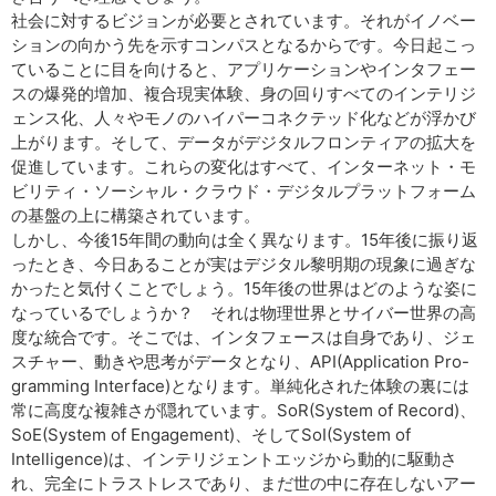
社会に対するビジョンが必要とされています。それがイノベー
ションの向かう先を示すコンパスとなるからです。今日起こっ
ていることに目を向けると、アプリケーションやインタフェー
スの爆発的増加、複合現実体験、身の回りすべてのインテリジ
ェンス化、人々やモノのハイパーコネクテッド化などが浮かび
上がります。そして、データがデジタルフロンティアの拡大を
促進しています。これらの変化はすべて、インターネット・モ
ビリティ・ソーシャル・クラウド・デジタルプラットフォーム
の基盤の上に構築されています。
しかし、今後15年間の動向は全く異なります。15年後に振り返
ったとき、今日あることが実はデジタル黎明期の現象に過ぎな
かったと気付くことでしょう。15年後の世界はどのような姿に
なっているでしょうか？ それは物理世界とサイバー世界の高
度な統合です。そこでは、インタフェースは自身であり、ジェ
スチャー、動きや思考がデータとなり、API(Application Pro-
gramming Interface)となります。単純化された体験の裏には
常に高度な複雑さが隠れています。SoR(System of Record)、
SoE(System of Engagement)、そしてSoI(System of
Intelligence)は、インテリジェントエッジから動的に駆動さ
れ、完全にトラストレスであり、まだ世の中に存在しないアー