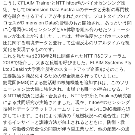
こうしてFLAIM TrainerとNTT hitoe®のバイオセンシング技
術、そしてDimension Data Australiaのデータと分析の専門技
術を融合させるアイデアが生まれたのです。プロトタイプのプ
ロセスがDimension Dataの管理のもと開始され、あっという間
に心電図(ECG)センシングとVR体験を組み合わせたソリューシ
ョンが出来上がりました。これは、煙や温度およびホースの水
圧に関する環境データと並行して生理反応のリアルタイムな視
覚化を実現するものです。
これを私たちは2018年2月に開催されたNTT R&Dフォーラム
2018で紹介し、大きな反響を呼びました。FLAIM Systems Pty
Ltd.(Deakin大学完全所有のスタートアップ企業)はそのころ、
主要製品を商品化するための資金調達を行っていました。
筋電図(EMG)による筋活動の検知機能を追加すれば、このソリ
ューションは大幅に強化され、市場でも唯一の存在になること
をNTT研究所に提案・合意され、NTT研究所とDeakinの研究者
による共同研究が実施されました。現在、hitoe®のセンシング
技術とデータプラットフォームソリューションにEMG機能を追
加しています。これにより消防の「危機状況への適合性」に関
するインサイトと訓練方法が向上されるとともに、防衛・救
急・労働者の安全性の問題が伴う重工業など、他の産業への適