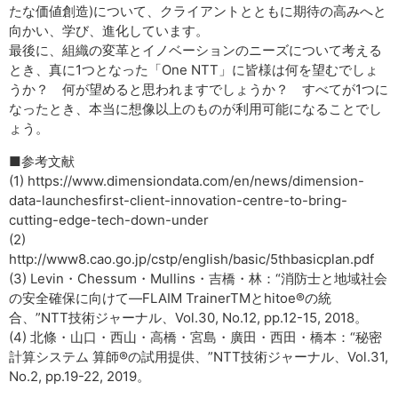
たな価値創造)について、クライアントとともに期待の高みへと
向かい、学び、進化しています。
最後に、組織の変革とイノベーションのニーズについて考える
とき、真に1つとなった「One NTT」に皆様は何を望むでしょ
うか？ 何が望めると思われますでしょうか？ すべてが1つに
なったとき、本当に想像以上のものが利用可能になることでし
ょう。
■参考文献
(1) https://www.dimensiondata.com/en/news/dimension-
data-launchesfirst-client-innovation-centre-to-bring-
cutting-edge-tech-down-under
(2)
http://www8.cao.go.jp/cstp/english/basic/5thbasicplan.pdf
(3) Levin・Chessum・Mullins・吉橋・林：“消防士と地域社会
の安全確保に向けて―FLAIM TrainerTMとhitoe®の統
合、”NTT技術ジャーナル、Vol.30, No.12, pp.12-15, 2018。
(4) 北條・山口・西山・高橋・宮島・廣田・西田・橋本：“秘密
計算システム 算師®の試用提供、”NTT技術ジャーナル、Vol.31,
No.2, pp.19-22, 2019。