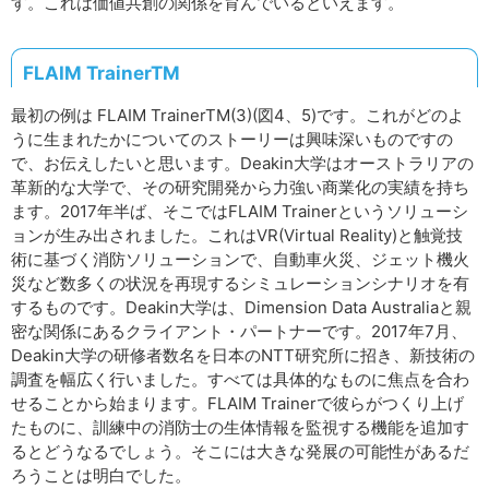
す。これは価値共創の関係を育んでいるといえます。
FLAIM TrainerTM
最初の例は FLAIM TrainerTM(3)(図4、5)です。これがどのよ
うに生まれたかについてのストーリーは興味深いものですの
で、お伝えしたいと思います。Deakin大学はオーストラリアの
革新的な大学で、その研究開発から力強い商業化の実績を持ち
ます。2017年半ば、そこではFLAIM Trainerというソリューシ
ョンが生み出されました。これはVR(Virtual Reality)と触覚技
術に基づく消防ソリューションで、自動車火災、ジェット機火
災など数多くの状況を再現するシミュレーションシナリオを有
するものです。Deakin大学は、Dimension Data Australiaと親
密な関係にあるクライアント・パートナーです。2017年7月、
Deakin大学の研修者数名を日本のNTT研究所に招き、新技術の
調査を幅広く行いました。すべては具体的なものに焦点を合わ
せることから始まります。FLAIM Trainerで彼らがつくり上げ
たものに、訓練中の消防士の生体情報を監視する機能を追加す
るとどうなるでしょう。そこには大きな発展の可能性があるだ
ろうことは明白でした。