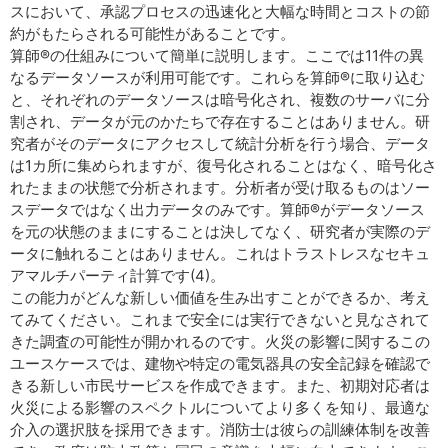
スにおいて、承認プロセスの迅速化と大幅な時間とコストの節
約がもたらされる可能性があることです。
算師®の仕組みについて簡単に説明します。ここでは11件の異
なるデータソースが利用可能です。これらを算師®に取り込む
と、それぞれのデータソースは暗号化され、複数のサーバに分
割され、データが元のかたちで存在することはありません。研
究者がそのデータにアクセスして統計分析を行う場合、データ
は1カ所に集められますが、復号化されることはなく、暗号化さ
れたままの状態で分析されます。分析者が受け取るものはソー
スデータではなく出力データのみです。算師®がデータソース
を元の状態のままにすることは決してなく、研究者が実際のデ
ータに触れることはありません。これはトラストレスなセキュ
アマルチパーティ計算です(4)。
この能力がどんな新しい価値を生み出すことができるか、考え
てみてください。これまで安全には実行できないと見なされて
きた調査の可能性が開かれるのです。火災の影響に関するこの
ユースケースでは、建物や特定の電気器具の安全記録を確認で
きる新しい市民サービスを作成できます。また、初期対応者は
火災による影響のスペクトルについてより多くを知り、最適な
介入の選択肢を採用できます。消防士は彼らの訓練体制を改善