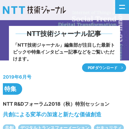
NTT技術ジャーナル記事
新着情報
「NTT技術ジャーナル」編集部が注目した
最新ト
ピックや特集インタビュー記事などをご覧いただ
最新号の主な記事
けます。
PDFダウンロード
カテゴリ毎記事
2019年6月号
掲載月毎記事
特集
イベントカレンダー
NTT R&Dフォーラム2018（秋）特別セッション
共創による変革の加速と新たな価値創造
問い合わせ
共創
デジタルトランスフォーメーション
セキュリティ