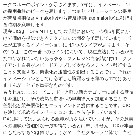
ークスルーのポイントが示されます。Y軸は、イノベーション
の採用曲線のピークを表します。つまりソリューションの採用
が普及初期(early majority)から普及後期(late majority)に移行す
る時期を意味します。
現在CICは、One NTTとしての活動において、今後5年間にか
けて価値を提供できるテクノロジの開発を予定しています。当
社が主導するイノベーションには2つのタイプがあります。そ
の1つは、この一番下のラインにおいて、現在成熟しているがま
だつながれていないあらゆるテクノロジの点を結び付け、クラ
イアント自身がスピードアップして次なるステップへ移行する
ことを支援する、簡素化と迅速性を創出することです。それは
イノベーションとしては必ずしも胸躍らせる類のものではあり
ませんが、とても重要なものです。
もう1つは、この「ビヨンド」と呼ぶ新カテゴリーに属する新技
術を選択し、その成熟と市場への早期導入を加速することで、
差別化と競争優位性をクライアントに提供することです。CIC
を通して求めるイノベーションはこちらを指しています。
DXに関しては、あらゆる組織が力を注いでいますが、その意義
への理解が普遍的な一致を得ているとは思いません。DXが本当
にもたらすものは何でしょうか？ 当社グループ全体で、当社