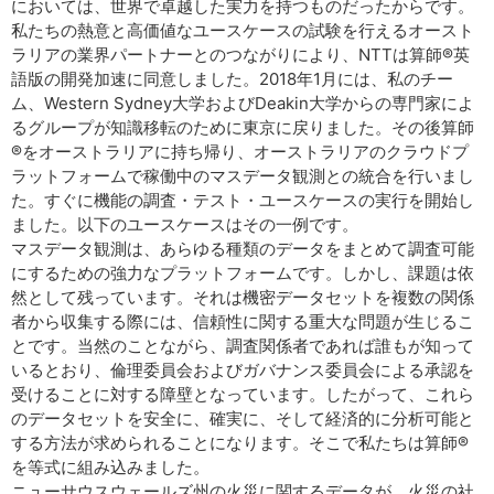
においては、世界で卓越した実力を持つものだったからです。
私たちの熱意と高価値なユースケースの試験を行えるオースト
ラリアの業界パートナーとのつながりにより、NTTは算師®英
語版の開発加速に同意しました。2018年1月には、私のチー
ム、Western Sydney大学およびDeakin大学からの専門家によ
るグループが知識移転のために東京に戻りました。その後算師
®をオーストラリアに持ち帰り、オーストラリアのクラウドプ
ラットフォームで稼働中のマスデータ観測との統合を行いまし
た。すぐに機能の調査・テスト・ユースケースの実行を開始し
ました。以下のユースケースはその一例です。
マスデータ観測は、あらゆる種類のデータをまとめて調査可能
にするための強力なプラットフォームです。しかし、課題は依
然として残っています。それは機密データセットを複数の関係
者から収集する際には、信頼性に関する重大な問題が生じるこ
とです。当然のことながら、調査関係者であれば誰もが知って
いるとおり、倫理委員会およびガバナンス委員会による承認を
受けることに対する障壁となっています。したがって、これら
のデータセットを安全に、確実に、そして経済的に分析可能と
する方法が求められることになります。そこで私たちは算師®
を等式に組み込みました。
ニューサウスウェールズ州の火災に関するデータが、火災の社