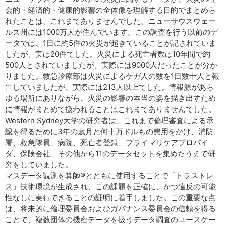
会的・経済的・健康的影響の全体像を理解する目的でまとめら
れたことは、これまでありませんでした。ニューサウスウェー
ルズ州には1000万人が住んでいます。この調査を行う以前のデ
ータでは、1日に約5件の火災が起きていることが記されていま
したが、実は20件でした。火災による死亡者数は10年間で約
500人とされていましたが、実際には9000人だったことが分か
りました。救急診療部は火災によるケガ人の数を1日数十人と報
告していましたが、実際には213人以上でした。情報源があら
ゆる場所にありながら、火災の影響の本当の姿を描き出すため
に情報がまとめて扱われることはこれまでありませんでした。
Western Sydney大学の研究者は、これまで倫理審査による承
認を得るために3年の歳月と何十万ドルもの費用をかけ、消防
署、救急隊員、病院、死亡者登録、プライマリケアプロバイ
ダ、保険会社、その他から11のデータセットを集めたうえで研
究をしていました。
マスデータ観測を算師®とともに使用することで「トラストレ
ス」技術環境が生成され、この課題を正確に、かつ違反の可能
性なしに実行できることの証明に着手しました。この重要な点
は、将来的に倫理委員会およびガバナンス委員会の信頼を得る
ことで、複数団体の機密データを扱うデータ調査のユースケー