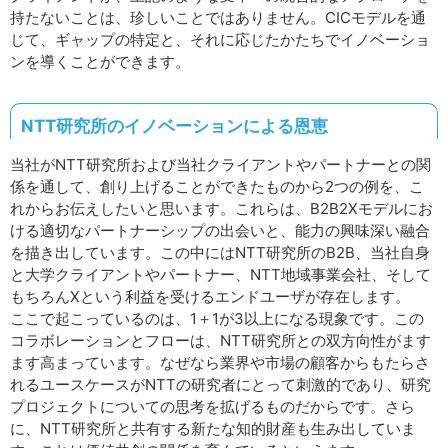
持たないことは、珍しいことではありません。CICモデルを通
じて、ギャップの特定と、それに応じたかたちでイノベーショ
ンを導くことができます。
NTT研究所のイノベーションによる恩恵
当社がNTT研究所および当社クライアントやパートナーとの関
係を通して、創り上げることができたものから2つの例を、こ
れからお伝えしたいと思います。これらは、B2B2Xモデルにお
ける適切なパートナーシップの出会いと、能力の興味深い融合
を描き出しています。この中にはNTT研究所のB2B、当社自身
と大学クライアントやパートナー、NTT地域事業会社、そして
もちろんXという利益を受けるエンドユーザが存在します。
ここで起こっているのは、1＋1が3以上になる現象です。この
コラボレーションとフローは、NTT研究所との双方向性がます
ます高まっています。なぜなら業界や市場の顧客からもたらさ
れるユースケースがNTTの研究者にとって刺激的であり、研究
プロジェクトについての思考を拡げるものだからです。さら
に、NTT研究所と共有する新たな知的財産も生み出していま