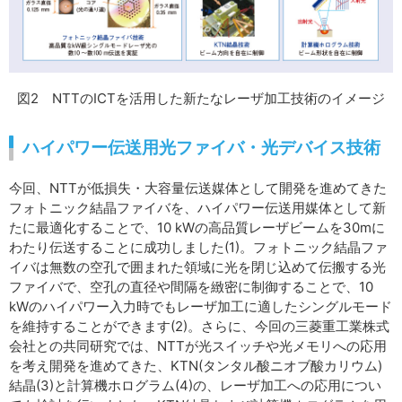
図2 NTTのICTを活用した新たなレーザ加工技術のイメージ
ハイパワー伝送用光ファイバ・光デバイス技術
今回、NTTが低損失・大容量伝送媒体として開発を進めてきた
フォトニック結晶ファイバを、ハイパワー伝送用媒体として新
たに最適化することで、10 kWの高品質レーザビームを30mに
わたり伝送することに成功しました(1)。フォトニック結晶ファ
イバは無数の空孔で囲まれた領域に光を閉じ込めて伝搬する光
ファイバで、空孔の直径や間隔を緻密に制御することで、10
kWのハイパワー入力時でもレーザ加工に適したシングルモード
を維持することができます(2)。さらに、今回の三菱重工業株式
会社との共同研究では、NTTが光スイッチや光メモリへの応用
を考え開発を進めてきた、KTN(タンタル酸ニオブ酸カリウム)
結晶(3)と計算機ホログラム(4)の、レーザ加工への応用につい