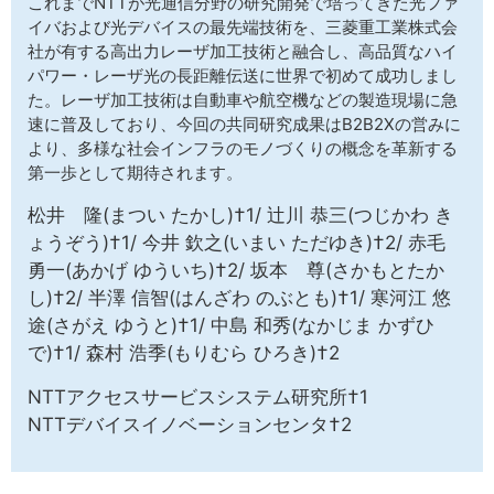
これまでNTTが光通信分野の研究開発で培ってきた光ファ
サイトマップ
イバおよび光デバイスの最先端技術を、三菱重工業株式会
社が有する高出力レーザ加工技術と融合し、高品質なハイ
パワー・レーザ光の長距離伝送に世界で初めて成功しまし
た。レーザ加工技術は自動車や航空機などの製造現場に急
速に普及しており、今回の共同研究成果はB2B2Xの営みに
より、多様な社会インフラのモノづくりの概念を革新する
第一歩として期待されます。
松井 隆(まつい たかし)†1/ 辻川 恭三(つじかわ き
ょうぞう)†1/ 今井 欽之(いまい ただゆき)†2/ 赤毛
勇一(あかげ ゆういち)†2/ 坂本 尊(さかもとたか
し)†2/ 半澤 信智(はんざわ のぶとも)†1/ 寒河江 悠
途(さがえ ゆうと)†1/ 中島 和秀(なかじま かずひ
で)†1/ 森村 浩季(もりむら ひろき)†2
NTTアクセスサービスシステム研究所†1
NTTデバイスイノベーションセンタ†2