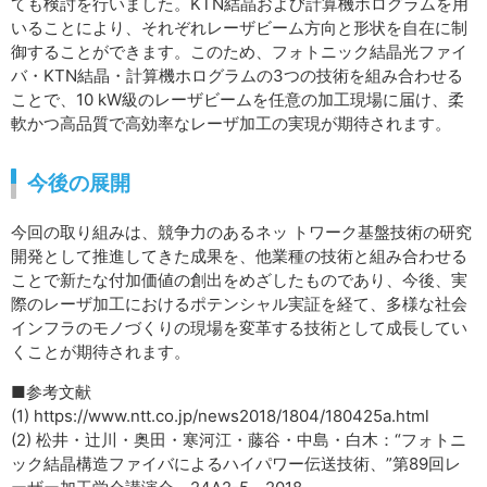
ても検討を行いました。KTN結晶および計算機ホログラムを用
いることにより、それぞれレーザビーム方向と形状を自在に制
御することができます。このため、フォトニック結晶光ファイ
バ・KTN結晶・計算機ホログラムの3つの技術を組み合わせる
ことで、10 kW級のレーザビームを任意の加工現場に届け、柔
軟かつ高品質で高効率なレーザ加工の実現が期待されます。
今後の展開
今回の取り組みは、競争力のあるネッ トワーク基盤技術の研究
開発として推進してきた成果を、他業種の技術と組み合わせる
ことで新たな付加価値の創出をめざしたものであり、今後、実
際のレーザ加工におけるポテンシャル実証を経て、多様な社会
インフラのモノづくりの現場を変革する技術として成長してい
くことが期待されます。
■参考文献
(1) https://www.ntt.co.jp/news2018/1804/180425a.html
(2) 松井・辻川・奥田・寒河江・藤谷・中島・白木：“フォトニ
ック結晶構造ファイバによるハイパワー伝送技術、”第89回レ