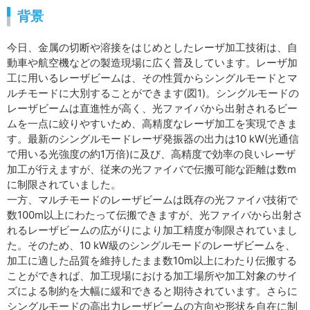
背景
今日、金属の切断や溶接をはじめとしたレーザ加工技術は、自
動車や航空機などの製造現場に広く普及しています。レーザ加
工に用いるレーザビームは、その性質からシングルモードとマ
ルチモードに大別することができます(図1)。シングルモードの
レーザビームは直進性が高く、光ファイバから出射されるビー
ムを一点に絞りやすいため、高精度なレーザ加工を実現できま
す。最新のシングルモードレーザ発振器の出力は10 kW(光通信
で用いる光強度の約1万倍)に及び、高精度で効率の良いレーザ
加工が行えますが、従来の光ファイバで伝搬可能な距離は数m
に制限されていました。
一方、マルチモードのレーザビームは既存の光ファイバ技術で
数100m以上にわたって伝搬できますが、光ファイバから出射さ
れるレーザビームの広がりにより加工精度が制限されていまし
た。そのため、10 kW級のシングルモードのレーザビームを、
加工に適した品質を維持したまま数10m以上にわたり伝搬する
ことができれば、加工現場における加工場所や加工対象のサイ
ズによる制約を大幅に緩和できると期待されています。さらに
シングルモードの高出力レーザビームの方向や形状を自在に制