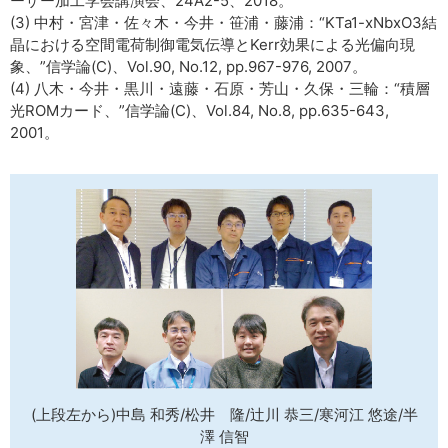
ーザー加工学会講演会、24A2-5、2018。
(3) 中村・宮津・佐々木・今井・笹浦・藤浦：“KTa1-xNbxO3結
晶における空間電荷制御電気伝導とKerr効果による光偏向現
象、”信学論(C)、Vol.90, No.12, pp.967-976, 2007。
(4) 八木・今井・黒川・遠藤・石原・芳山・久保・三輪：“積層
光ROMカード、”信学論(C)、Vol.84, No.8, pp.635-643,
2001。
(上段左から)中島 和秀/松井 隆/辻川 恭三/寒河江 悠途/半
澤 信智