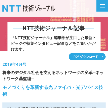
NTT技術ジャーナル記事
新着情報
「NTT技術ジャーナル」編集部が注目した
最新ト
ピックや特集インタビュー記事などをご覧いただ
最新号の主な記事
けます。
PDFダウンロード
カテゴリ毎記事
2019年4月号
将来のデジタル社会を支えるネットワークの変革─ネッ
掲載月毎記事
トワーク基盤編─
イベントカレンダー
モノづくりを革新する光ファイバ・光デバイス技
術
問い合わせ