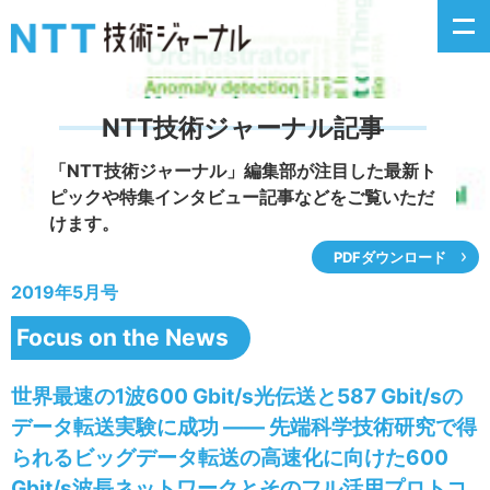
NTT技術ジャーナル記事
新着情報
「NTT技術ジャーナル」編集部が注目した
最新ト
ピックや特集インタビュー記事などをご覧いただ
最新号の主な記事
けます。
PDFダウンロード
カテゴリ毎記事
2019年5月号
掲載月毎記事
Focus on the News
イベントカレンダー
世界最速の1波600 Gbit/s光伝送と587 Gbit/sの
データ転送実験に成功 ―― 先端科学技術研究で得
問い合わせ
られるビッグデータ転送の高速化に向けた600
Gbit/s波長ネットワークとそのフル活用プロトコ