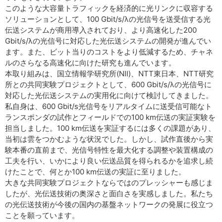
このような大容量トラフィックを経済的に光リンクに収容する
ソリューションとして、100 Gbit/s/λの光信号を送受信する光
伝送システムが商用導入されており、より高速化した200
Gbit/s/λの光信号に対応した光伝送システムの開発が進んでい
ます。また、ビット当りのコストをより低減するため、チャネ
ルのさらなる高速化に向けた研究も進んでいます。
本取り組みは、国立情報学研究所(NII)、NTT東日本、NTT研究
所との共同実験プロジェクトとして、600 Gbit/s/λの光信号に
対応した光伝送システムの実用化に向けて検討してきました。
私自身は、600 Gbit/s光信号をリアルタイムに送受信可能なト
ランスポンダの試作とフィールドでの100 km伝送の実証実験を
担当しました。100 km伝送を実証するには多くの課題があり、
当初は雲をつかむような状況でした。しかし、試作直後から実
験本番の直前まで、光信号特性を最大化する調整や装置構成の
工夫を行い、いかにより良い伝送品質を得られるかを追求し続
けたことで、何とか100 km伝送の実証に至りました。
大きな共同実験プロジェクトならではのプレッシャーも感じま
したが、光伝送技術の奥深さと面白さを実感しました。私たち
の光伝送技術が今後の国内の基盤ネットワークの発展に役立つ
ことを願っています。