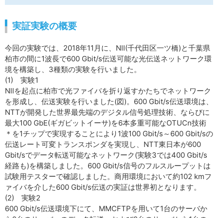
実証実験の概要
今回の実験では、2018年11月に、NII(千代田区一ツ橋)と千葉県
柏市の間に1波長で600 Gbit/s伝送可能な光伝送ネットワーク環
境を構築し、3種類の実験を行いました。
(1) 実験1
NIIを起点に柏市で光ファイバを折り返すかたちでネットワーク
を形成し、伝送実験を行いました(図)。600 Gbit/s伝送環境は、
NTTが開発した世界最先端のデジタル信号処理技術、ならびに
最大100 GbE(ギガビットイーサ)を6本多重可能なOTUCn技術
＊を1チップで実現することにより1波100 Gbit/s～600 Gbit/sの
伝送レート可変トランスポンダを実現し、NTT東日本が600
Gbit/sでデータ転送可能なネットワーク(実験3では400 Gbit/s
経路も)を構築しました。600 Gbit/s信号のフルスループットは
試験用テスターで確認しました。商用環境において約102 kmフ
ァイバを介した600 Gbit/s伝送の実証は世界初となります。
(2) 実験2
600 Gbit/s伝送環境下にて、MMCFTPを用いて1台のサーバか