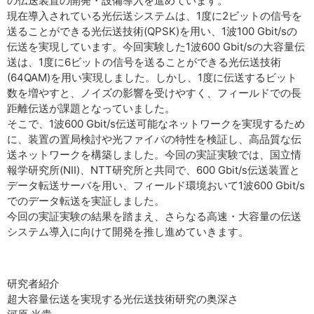
の伝送装置の開発・設備導入を進めています。
現在導入されている光伝送システムは、1度に2ビットの信号を
送ることができる光伝送技術(QPSK)を用い、1波100 Gbit/sの
伝送を実現しています。今回実験した1波600 Gbit/sの大容量伝
送は、1度に6ビットの信号を送ることができる光伝送技術
(64QAM)を用い実現しました。しかし、1度に伝送するビット
数を増やすと、ノイズの影響を受けやすく、フィールドでの長
距離伝送が課題となっていました。
そこで、1波600 Gbit/s伝送可能なネットワークを実現するため
に、装置の置局検討や光ファイバの特性を検証し、高品質な伝
送ネットワークを構築しました。今回の実証実験では、国立情
報学研究所(NII)、NTT研究所と共同で、600 Gbit/s伝送装置と
データ転送サーバを用い、フィールド環境おいて1波600 Gbit/s
でのデータ転送を実証しました。
今回の実証実験の結果を踏まえ、さらなる高速・大容量の伝送
システム導入に向けて開発を推し進めていきます。
研究者紹介
超大容量伝送を実現する光伝送技術研究の奥深さ