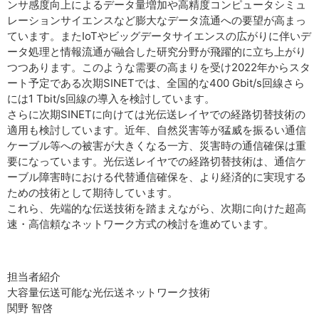
ンサ感度向上によるデータ量増加や高精度コンピュータシミュ
レーションサイエンスなど膨大なデータ流通への要望が高まっ
ています。またIoTやビッグデータサイエンスの広がりに伴いデ
ータ処理と情報流通が融合した研究分野が飛躍的に立ち上がり
つつあります。このような需要の高まりを受け2022年からスタ
ート予定である次期SINETでは、全国的な400 Gbit/s回線さら
には1 Tbit/s回線の導入を検討しています。
さらに次期SINETに向けては光伝送レイヤでの経路切替技術の
適用も検討しています。近年、自然災害等が猛威を振るい通信
ケーブル等への被害が大きくなる一方、災害時の通信確保は重
要になっています。光伝送レイヤでの経路切替技術は、通信ケ
ーブル障害時における代替通信確保を、より経済的に実現する
ための技術として期待しています。
これら、先端的な伝送技術を踏まえながら、次期に向けた超高
速・高信頼なネットワーク方式の検討を進めています。
担当者紹介
大容量伝送可能な光伝送ネットワーク技術
関野 智啓