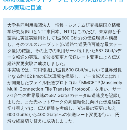
サイトマップ
ルの実現に目途
大学共同利用機関法人 情報・システム研究機構国立情報
学研究所(NII)とNTT東日本、NTTはこのたび、東京都と千
葉県に実証実験用として1波600 Gbit/sの伝送環境を構築
し、そのフルスループット(伝送路で送受信可能な最大デー
タ量)の確認、その上での汎用サーバを用いた587 Gbit/sデ
ータ転送の実現、光波長変更と伝送レート変更による伝送
経路変更実験に成功しました。
本実験では、商用環境に1波長600 Gbit/sにおいて世界最長
となる約102 kmの伝送環境を構築し、データ転送にはNII
が開発したファイル転送プロトコル「MMCFTP(Massively
Multi-Connection File Transfer Protocol)」を用い、サー
バ1台での世界最速の587 Gbit/sのデータ転送速度を記録し
ました。また光ネットワークの高信頼化に向けた伝送経路
切り替えでは、伝送距離を考慮し、光波長の変更に加え
600 Gbit/sから400 Gbit/sへの伝送レート変更を行い、円
滑な経路切り替えに成功しました。