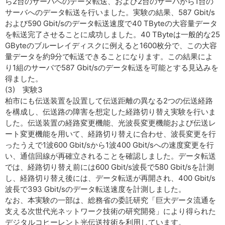
ら2台のサーバへのデータ転送、および2台のサーバから1台の
サーバへのデータ転送を行いました。実験の結果、587 Gbit/s
および590 Gbit/sのデータ転送速度で40 TByteの大容量データ
を転送完了させることに成功しました。40 TByteは一般的な25
GByteのブルーレイディスクに例えると1600枚分で、この大容
量データを約9分で転送できることになります。この結果によ
り1組のサーバで587 Gbit/sのデータ転送を可能とする見込みを
得ました。
(3) 実験3
柏市にも伝送装置を設置して伝送距離の異なる2つの伝送経路
を構成し、伝送路の障害を想定した経路切り替え実験を行いま
した。伝送装置の経路変更機能、光波長変更機能および伝送レ
ート変更機能を用いて、経路切り替えに合わせ、波長変更を行
ったうえで1波600 Gbit/sから1波400 Gbit/sへの速度変更を行
い、通信回線が再確立されることを確認しました。データ転送
では、経路切り替え前には600 Gbit/s波長で580 Gbit/sを計測
し、経路切り替え後には、データ転送が再開され、400 Gbit/s
波長で393 Gbit/sのデータ転送速度を計測しました。
なお、本実験の一部は、総務省の委託研究「巨大データ流通を
支える次世代光ネットワーク技術の研究開発」により得られた
デジタルコヒーレント光伝送技術を利用しています。