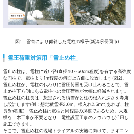
図1 雪害により傾斜した電柱の様子(新潟県長岡市)
雪圧荷重対策用「雪止め柱」
雪止め柱は、電柱に近い径(直径40～50cm程度)を有する高強度
な円柱で、電柱より1m程度の斜面上方側に設置します(図2)。
雪止め柱が、電柱の代わりに雪圧荷重を受け止めることで、雪
止め柱下方側にある電柱への雪圧荷重が大幅に軽減されます。
雪止め柱の柱長は、想定される積雪深と柱の根入れ深さを考慮
し設計します(例：想定積雪深3.0m、根入れ2.5mであれば、柱
長6m程度)。雪止め柱は電柱と同程度の規模であるため、大規
模な土木工事が不要となり、電柱設置工事のノウハウも活用し
施工できます。
そこで、雪止め柱の現場トライアルの実施に向けて、まずコン