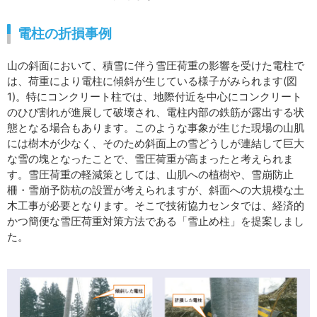
電柱の折損事例
山の斜面において、積雪に伴う雪圧荷重の影響を受けた電柱で
は、荷重により電柱に傾斜が生じている様子がみられます(図
1)。特にコンクリート柱では、地際付近を中心にコンクリート
のひび割れが進展して破壊され、電柱内部の鉄筋が露出する状
態となる場合もあります。このような事象が生じた現場の山肌
には樹木が少なく、そのため斜面上の雪どうしが連結して巨大
な雪の塊となったことで、雪圧荷重が高まったと考えられま
す。雪圧荷重の軽減策としては、山肌への植樹や、雪崩防止
柵・雪崩予防杭の設置が考えられますが、斜面への大規模な土
木工事が必要となります。そこで技術協力センタでは、経済的
かつ簡便な雪圧荷重対策方法である「雪止め柱」を提案しまし
た。