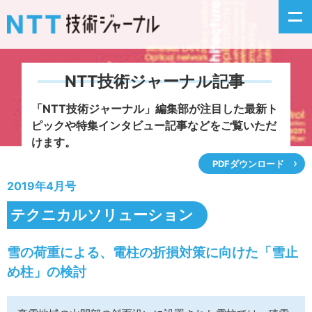
NTT技術ジャーナル記事
新着情報
「NTT技術ジャーナル」編集部が注目した
最新ト
ピックや特集インタビュー記事などをご覧いただ
最新号の主な記事
けます。
PDFダウンロード
カテゴリ毎記事
2019年4月号
掲載月毎記事
テクニカルソリューション
イベントカレンダー
雪の荷重による、電柱の折損対策に向けた「雪止
め柱」の検討
問い合わせ