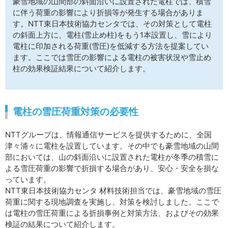
豪雪地域の山間部の斜面沿いに設置された電柱では、積雪
サイトマップ
に伴う荷重の影響により折損等が発生する場合がありま
す。NTT東日本技術協力センタでは、その対策として電柱
の斜面上方に、電柱(雪止め柱)をもう1本設置し、雪により
電柱に印加される荷重(雪圧)を低減する方法を提案してい
ます。ここでは雪圧の影響による電柱の被害状況や雪止め
柱の効果検証結果について紹介します。
電柱の雪圧荷重対策の必要性
NTTグループは、情報通信サービスを提供するために、全国
津々浦々に電柱を設置しています。その中でも豪雪地域の山間
部においては、山の斜面沿いに設置された電柱が冬季の積雪に
よる雪圧荷重の影響で折損する場合があり、安心・安全を損な
っています。
NTT東日本技術協力センタ 材料技術担当では、豪雪地域の雪圧
荷重に関する現地調査を実施し、対策を検討しました。ここで
は電柱の雪圧荷重による折損事例と対策方法、およびその効果
検証の結果について紹介します。