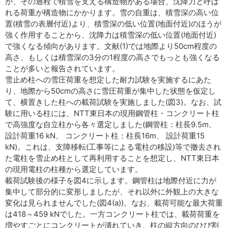
が、その過程で積雪を支える構造物がある場合、沈降力と呼ば
れる荷重が構造物にかかります。雪の自重は、積雪深の高い位
置(積雪の表層付近)より、積雪深の低い位置(地面付近)のほうが
強く作用することから、沈降力は積雪深の低い位置(地面付近)
で強くなる傾向があります。文献(1)では地際より50cm程度の
高さ、もしくは積雪深の3分の1程度の高さでもっとも強くなる
ことが多いと報告されています。
雪止め柱への雪圧荷重を想定した耐力試験を実施するにあた
り、地際から50cmの高さに雪圧荷重が集中した状態を仮定し
て、横置きした柱への載荷試験を実施しました(図3)。なお、試
験に用いる柱には、NTT東日本の現用鋼管柱・コンクリート柱
で高強度な自立柱から各々選定しました(鋼管柱：柱長9.5m、
設計荷重16 kN、 コンクリート柱：柱長16m、 設計荷重15
kN)。これは、支障移転(工事等による電柱の移設)等で撤去され
た電柱を雪止め柱として再利用することを想定し、NTT東日本
の現用電柱の柱種から選定しています。
載荷試験後の様子を図4に示します。鋼管柱は地際付近に力が
集中して部分的に変形しましたが、それ以外に外観上の大きな
変化は見られませんでした(図4(a))。なお、載荷可能な最大荷重
は418～459 kNでした。一方コンクリート柱では、載荷荷重を
増やすごとにコンクリートが潰れていき、柱の縦方向のひび割