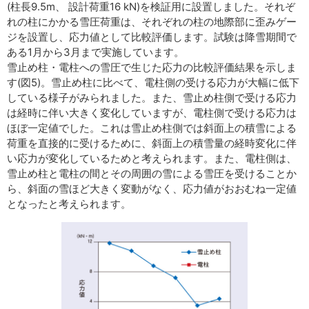
(柱長9.5m、 設計荷重16 kN)を検証用に設置しました。それぞ
れの柱にかかる雪圧荷重は、それぞれの柱の地際部に歪みゲー
ジを設置し、応力値として比較評価します。試験は降雪期間で
ある1月から3月まで実施しています。
雪止め柱・電柱への雪圧で生じた応力の比較評価結果を示しま
す(図5)。雪止め柱に比べて、電柱側の受ける応力が大幅に低下
している様子がみられました。また、雪止め柱側で受ける応力
は経時に伴い大きく変化していますが、電柱側で受ける応力は
ほぼ一定値でした。これは雪止め柱側では斜面上の積雪による
荷重を直接的に受けるために、斜面上の積雪量の経時変化に伴
い応力が変化しているためと考えられます。また、電柱側は、
雪止め柱と電柱の間とその周囲の雪による雪圧を受けることか
ら、斜面の雪ほど大きく変動がなく、応力値がおおむね一定値
となったと考えられます。