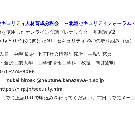
Pセキュリティ人材育成分科会 ～北陸セキュリティフォーラム
omを使用したオンライン会議プレナリ会合 基調講演2
ciety 5.0 時代に向けたNTTセキュリティR&Dの取り組み（仮
氏名：中嶋 良彰 NTT社会情報研究所 主席研究員
：金沢工業大学 工学部情報工学科 教授 向井宏明
076-274-8098
l mukai.hiroaki@neptune.kanazawa-it.ac.jp
tps://hirp.jp/security.html
20までに上記URLで申込みを行ってください。前日までにメール