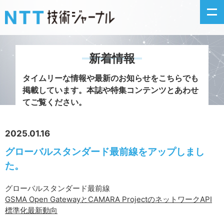
新着情報
新着情報
タイムリーな情報や最新のお知らせをこちらでも
掲載しています。
本誌や特集コンテンツとあわせ
最新号の主な記事
てご覧ください。
カテゴリ毎記事
2025.01.16
グローバルスタンダード最前線をアップしまし
掲載月毎記事
た。
イベントカレンダー
グローバルスタンダード最前線
GSMA Open GatewayとCAMARA ProjectのネットワークAPI
問い合わせ
標準化最新動向