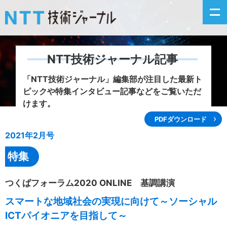
NTT技術ジャーナル記事
新着情報
「NTT技術ジャーナル」編集部が注目した
最新ト
ピックや特集インタビュー記事などをご覧いただ
最新号の主な記事
けます。
PDFダウンロード
カテゴリ毎記事
2021年2月号
掲載月毎記事
特集
イベントカレンダー
つくばフォーラム2020 ONLINE 基調講演
スマートな地域社会の実現に向けて～ソーシャル
問い合わせ
ICTパイオニアを目指して～