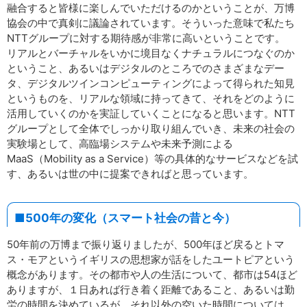
融合すると皆様に楽しんでいただけるのかということが、万博
協会の中で真剣に議論されています。そういった意味で私たち
NTTグループに対する期待感が非常に高いということです。
リアルとバーチャルをいかに境目なくナチュラルにつなぐのか
ということ、あるいはデジタルのところでのさまざまなデー
タ、デジタルツインコンピューティングによって得られた知見
というものを、リアルな領域に持ってきて、それをどのように
活用していくのかを実証していくことになると思います。NTT
グループとして全体でしっかり取り組んでいき、未来の社会の
実験場として、高臨場システムや未来予測による
MaaS（Mobili­ty as a Service）等の具体的なサービスなどを試
す、あるいは世の中に提案できればと思っています。
■500年の変化（スマート社会の昔と今）
50年前の万博まで振り返りましたが、500年ほど戻るとトマ
ス・モアというイギリスの思想家が話をしたユートピアという
概念があります。その都市や人の生活について、都市は54ほど
ありますが、１日あれば行き着く距離であること、あるいは勤
労の時間を決めているが、それ以外の空いた時間については、