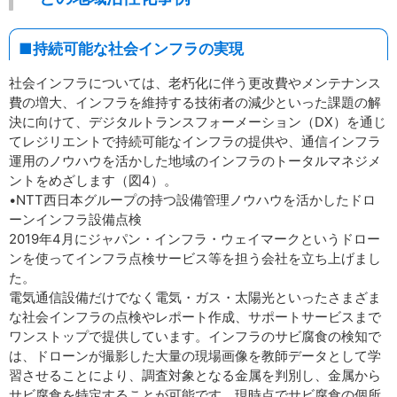
■持続可能な社会インフラの実現
社会インフラについては、老朽化に伴う更改費やメンテナンス
費の増大、インフラを維持する技術者の減少といった課題の解
決に向けて、デジタルトランスフォーメーション（DX）を通じ
てレジリエントで持続可能なインフラの提供や、通信インフラ
運用のノウハウを活かした地域のインフラのトータルマネジメ
ントをめざします（図4）。
•NTT西日本グループの持つ設備管理ノウハウを活かしたドロ
ーンインフラ設備点検
2019年4月にジャパン・インフラ・ウェイマークというドロー
ンを使ってインフラ点検サービス等を担う会社を立ち上げまし
た。
電気通信設備だけでなく電気・ガス・太陽光といったさまざま
な社会インフラの点検やレポート作成、サポートサービスまで
ワンストップで提供しています。インフラのサビ腐食の検知で
は、ドローンが撮影した大量の現場画像を教師データとして学
習させることにより、調査対象となる金属を判別し、金属から
サビ腐食を特定することが可能です。現時点でサビ腐食の個所