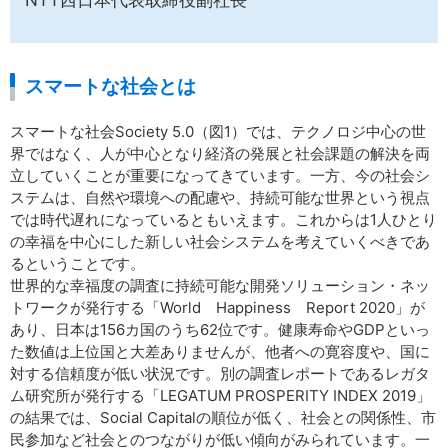
NTT西日本代表取締役副社長
スマートな社会とは
スマートな社会Society 5.0（図1）では、テクノロジ中心の世
界ではなく、人が中心となり経済の発展と社会課題の解決を両
立していくことが重要になってきています。一方、今の社会シ
ステムは、自然や環境への配慮や、持続可能な世界という視点
では時代遅れになっているともいえます。これからは1人ひとり
の幸福を中心にした新しい社会システムを考えていくべきであ
るということです。
世界的な幸福度の調査に持続可能な開発ソリューション・ネッ
トワークが発行する「World Happiness Report 2020」が
あり、日本は156カ国のうち62位です。健康寿命やGDPといっ
た数値は上位国と大差ありませんが、他者への寛容度や、国に
対する信頼度が低い状況です。別の調査レポートであるレガタ
ム研究所が発行する「LEGATUM PROSPERITY INDEX 2019」
の結果では、Social Capitalの順位が低く、社会との関係性、市
民参加など社会とのつながりが低い傾向がみられています。一