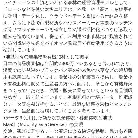
ライチェーンの上流といわれる森林の経営管理モデルとして、
ドローンなどを使い対象エリアの「本数」や「高さ」を効率的
に計測・データ化し、クラウドへデータ蓄積する仕組みを整
え、さらに下流では製材所やハウスメーカーと需要のマッチン
グ等サプライチェーンを確立して流通の活性化へつなげる取り
組みを進めています。併せて、未利用のまま林地に残置されて
いる間伐材や枝条をバイオマス発電等で有効活用できるように
検討しています。
•地域特有の廃棄物を有機肥料として循環
日本の食品廃棄物は年間約2800万トンあるとも言われており、
滋賀では琵琶湖のブラックバス等の外来魚や水草などの焼却費
用も課題になっています。廃棄物の分解装置を提供し、廃棄物
を有機肥料に変えて生産者の方へお配りし、そこから有機野菜
をつくっていただき、流通・販売に乗せていくという食品循環
をめざし、取り組んでいます。有機肥料の土壌データ、堆肥成
分データ等をAI分析することで、最適な野菜や果物とマッチン
グさせ、生産側に循環していくことを考えています。
•データを活用した新たな観光体験・移動体験と地域
MaaS（Mobility as a Ser­vice）の実現
交通、観光に関するデータ流通による快適な移動、魅力ある観
光の提供を通じて、持続可能な地域社会・まちづくりの実現を