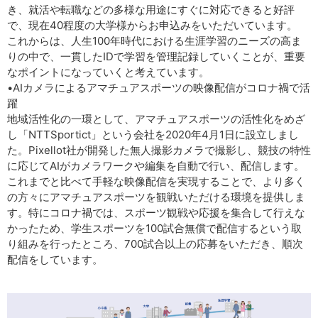
き、就活や転職などの多様な用途にすぐに対応できると好評
で、現在40程度の大学様からお申込みをいただいています。
これからは、人生100年時代における生涯学習のニーズの高ま
りの中で、一貫したIDで学習を管理記録していくことが、重要
なポイントになっていくと考えています。
•AIカメラによるアマチュアスポーツの映像配信がコロナ禍で活
躍
地域活性化の一環として、アマチュアスポーツの活性化をめざ
し「NTTSportict」という会社を2020年4月1日に設立しまし
た。Pixellot社が開発した無人撮影カメラで撮影し、競技の特性
に応じてAIがカメラワークや編集を自動で行い、配信します。
これまでと比べて手軽な映像配信を実現することで、より多く
の方々にアマチュアスポーツを観戦いただける環境を提供しま
す。特にコロナ禍では、スポーツ観戦や応援を集合して行えな
かったため、学生スポーツを100試合無償で配信するという取
り組みを行ったところ、700試合以上の応募をいただき、順次
配信をしています。