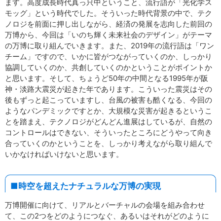
ます。高度成長時代真っ只中ということ、流行語が「光化学ス
モッグ」という時代でした。そういった時代背景の中で、テク
ノロジを前面に押し出しながら、経済の発展を志向した前回の
万博から、今回は「いのち輝く未来社会のデザイン」がテーマ
の万博に取り組んでいきます。また、2019年の流行語は「ワン
チーム」ですので、いかに皆がつながっていくのか、しっかり
協調していくのか、共創していくのかということがポイントか
と思います。そして、ちょうど50年の中間となる1995年が阪
神・淡路大震災が起きた年であります。こういった震災はその
後もずっと起こっていますし、台風の被害も酷くなる、今回の
ようなパンデミックですとか、大規模な災害が起きるというこ
とを踏まえ、テクノロジがどんどん進展はしているが、自然の
コントロールはできない、そういったところにどうやって向き
合っていくのかということを、しっかり考えながら取り組んで
いかなければいけないと思います。
■時空を超えたナチュラルな万博の実現
万博開催に向けて、リアルとバーチャルの会場を組み合わせ
て、この2つをどのようにつなぐ、あるいはそれがどのように