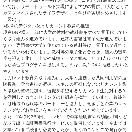
いては、リモートワールド実現による学びの提供、1人ひとりに
カスタマイズされたライフデザインと学びの実現をめざします
（図5）。
•教育のデジタル化とリカレント教育の推進
現在DNP様と一緒に大学の教材や教科書をすべて電子化してい
く取り組みを進めています。通常の書籍は電子化が進んでいま
すが、専門書や大学で使われている教材等は、電子化が遅れて
いるといわれています。教材等の電子化と合わせ、個人の習熟
度を視える化し、出欠や成績データと組み合わせ1人ひとりに合
った学習プログラムを提供するような、教育DXを推進したいと
考えています。
リカレント教育の取り組みは、大学と連携した共同利用型の遠
隔授業、学習進捗の把握、スキルの可視化などのリカレント教
育環境の整備に加え、復職を希望するリカレント生に対するAI
を活用したカウンセリングの仕組みを検討しています。最終的
には地域の地銀等のパートナーと協力し、働き手と企業のマッ
チングなどお手伝いをさせていただきたいと考えています。
また、24時間365日、コンビニで卒業証明書や成績証明書など
が取り出せる証明書発行サービスを提供しています。今までは
大学へ行き手続きが必要でしたが、近くのコンビニで発行がで