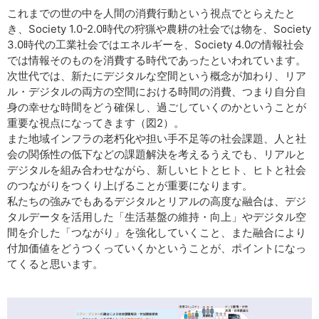
これまでの世の中を人間の消費行動という視点でとらえたと
き、Society 1.0-2.0時代の狩猟や農耕の社会では物を、Society
3.0時代の工業社会ではエネルギーを、Society 4.0の情報社会
では情報そのものを消費する時代であったといわれています。
次世代では、新たにデジタルな空間という概念が加わり、リア
ル・デジタルの両方の空間における時間の消費、つまり自分自
身の幸せな時間をどう確保し、過ごしていくのかということが
重要な視点になってきます（図2）。
また地域インフラの老朽化や担い手不足等の社会課題、人と社
会の関係性の低下などの課題解決を考えるうえでも、リアルと
デジタルを組み合わせながら、新しいヒトとヒト、ヒトと社会
のつながりをつくり上げることが重要になります。
私たちの強みでもあるデジタルとリアルの高度な融合は、デジ
タルデータを活用した「生活基盤の維持・向上」やデジタル空
間を介した「つながり」を強化していくこと、また融合により
付加価値をどうつくっていくかということが、ポイントになっ
てくると思います。