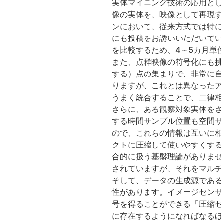
実体マイニング技術の応用と
像の実体を、映像として再現
ンにおいて、従来方式では特
にも投稿をお誘いいただいて
を比較するため、4～5カ月単
また、点群映像の符号化にも
する）点の集まりで、非常に
りますが、これとは異なった
うまく統合することで、二律
さらに、ある観察対象実体を
する時間サンプル位置も空間
ので、これらの情報は互いに
クトに圧縮して使いやすくす
合的に扱う基盤理論がありま
されていますが、それをマル
そして、データの生成源であ
性があります。イメージセン
号を得ることができる「圧縮セ
に存在するようになればなる