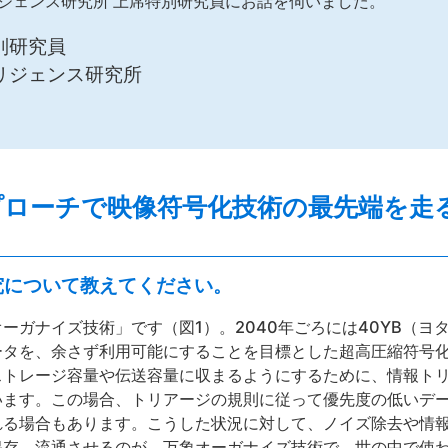
リジェンス研究所 上席特別研究員にお話を伺いました。
別研究員
リジェンス研究所
プローチで映像符号化技術の最先端を走
究について教えてください。
ーガナイズ技術」です（図1）。2040年ごろには40YB（ヨタ
ータを、余さず利用可能にすることを目標とした超高圧縮符号
ストレージ容量や伝送容量に収まるようにするために、情報ト
います。この場合、トリアージの規則に従って優先度の低いデ
れる場合もあります。こうした状況に対して、ノイズ除去や情
保存、流通させるのが、万象オーガナイズ技術で、世の中で使