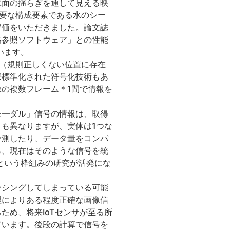
水面の揺らぎを通して見える映
要な構成要素である水のシー
評価をいただきました。論文誌
格参照ソフトウェア」との性能
います。
（規則正しくない位置に存在
際標準化された符号化技術もあ
の複数フレーム＊1間で情報を
。
モ―ダル」信号の情報は、取得
も異なりますが、実体は1つな
予測したり、データ量をコンパ
ら、現在はそのような信号を統
という枠組みの研究が活発にな
ンシングしてしまっている可能
理によりある程度正確な画像信
ため、将来IoTセンサが至る所
ています。後段の計算で信号を