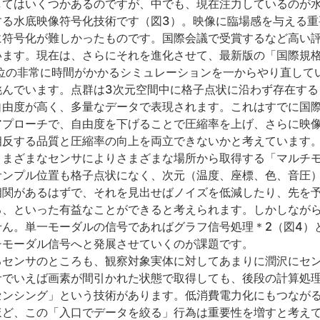
してはいくつかあるのですが、中でも、現在注力しているのが
する水底映像符号化技術です（図3）。映像に臨場感を与える重
に符号化が難しかったものです。国際会議で受賞するなど高い
います。現在は、さらにそれを進化させて、最新版の「国際規
位の非常に時間がかかるシミュレーションを一からやり直して
挑んでいます。点群は3次元空間中に格子点状に沿わず存在する
自由度が高く、多量なデータで表現されます。これはすでに国
アプローチで、自由度を下げることで圧縮率を上げ、さらに映像
相反する品質と圧縮率の向上を両立できないかと考えています
さまざまなセンサによりさまざまな場所から取得する「マルチ
サンプル位置も格子点状になく、次元（温度、座標、色、音圧）
相関があるはずで、それを見出せばノイズを低減したり、先を
る、といった有益なことができると考えられます。しかしなが
せん。単一モーダルの信号であればグラフ信号処理＊2（図4）
チモーダル信号へと発展させていくのが課題です。
るセンサのところも、観察対象実体に対してあまりに潤沢にセ
サでいえば画素が間引かれた状態で取得しても、後段の計算処
ンシング」という技術があります。低消費電力化にもつながる
ほど、この「入口でデータを絞る」行為は重要性を増すと考え