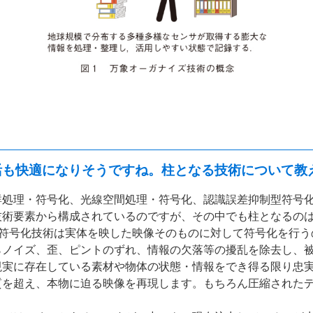
活も快適になりそうですね。柱となる技術について教
処理・符号化、光線空間処理・符号化、認識誤差抑制型符号化
技術要素から構成されているのですが、その中でも柱となるの
の符号化技術は実体を映した映像そのものに対して符号化を行う
らノイズ、歪、ピントのずれ、情報の欠落等の擾乱を除去し、
現実に存在している素材や物体の状態・情報をでき得る限り忠
質を超え、本物に迫る映像を再現します。もちろん圧縮された