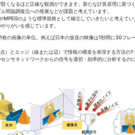
が賢くなるほど正確な観測ができます。新たな計算原理に基づ
ダル間協調復元への発展などが課題と考えています。
GやMPEGのような標準規格として確立していきたいと考えて
のやりがいを感じています。
る1枚の画像の単位。例えば日本の放送の映像は1秒間に30フレ
。
（点）とエッジ（線または辺）で情報の構造を表現する方法の1
やセンサネットワークからの信号を適切・効率的に分析するの