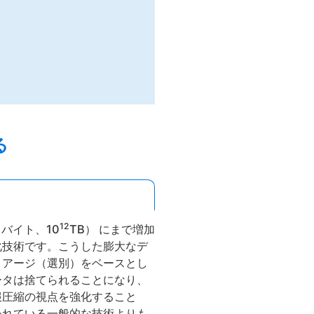
る
12
バイト、10
TB） にまで増加
化技術です。こうした膨大なデ
リアージ（選別）をベースとし
ータは捨てられることになり、
報圧縮の視点を強化すること
われている一般的な技術よりも