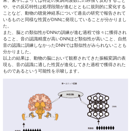
果、素子によっては特定の変調周波数にのみ強く反応すること
や、その反応特性は処理段階が進むとともに規則的に変化する
ことなど、動物の聴覚神経系について過去の研究で報告されて
いるものと同様な性質がDNNに発現していることが分かりまし
た。
また、脳との類似性がDNNの訓練が進む過程で徐々に獲得され
ること、音の認識精度が高いDNNほど類似性が高いこと、自然
音の認識に訓練しなかったDNNでは類似性がみられないことも
分かりました。
以上の結果は、動物の脳において観察されてきた振幅変調の表
現も、音の認識に適した性質が進化してきた過程で獲得された
ものであるという可能性を示唆します。