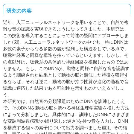
研究の内容
近年、人工ニューラルネットワークを用いることで、自然で複
雑な音の認識を実現できるようになってきました。本研究は、
この技術を導入することによって前述の疑問にアプローチしま
した(図)。人工ニューラルネットワークの中でも、特にDNNは
多数の素子からなる多数の層が縦列した構造をしている点で、
聴覚神経系と同様な構造を持っているといえます。しかし、そ
の点以外は、聴覚系の具体的な神経回路を模擬したものではあ
りません。もし、このDNNが、動物と同様に自然な音を認識す
るよう訓練された結果として動物の脳と類似した特徴を獲得す
るならば、それは逆に、動物の脳が持つ性質が進化の過程で音
認識に適応した結果である可能性を示すものといえるでしょ
う。
本研究では、自然音の分類課題のためにDNNを訓練したうえ
で、そのDNNを動物の脳を調べる神経生理学実験を模した方法
によって分析しました。具体的には、訓練したDNNにさまざま
な変調周波数(変動の繰り返しの速さ)を持つ音を入力し、DNN
を構成する個々の素子について出力を調べました(図)。その結