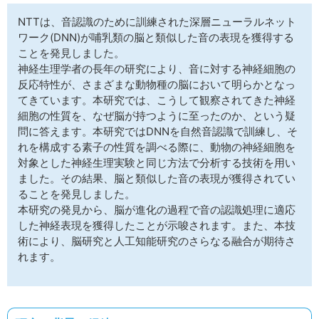
サイトマップ
NTTは、音認識のために訓練された深層ニューラルネット
ワーク(DNN)が哺乳類の脳と類似した音の表現を獲得する
ことを発見しました。
神経生理学者の長年の研究により、音に対する神経細胞の
反応特性が、さまざまな動物種の脳において明らかとなっ
てきています。本研究では、こうして観察されてきた神経
細胞の性質を、なぜ脳が持つように至ったのか、という疑
問に答えます。本研究ではDNNを自然音認識で訓練し、そ
れを構成する素子の性質を調べる際に、動物の神経細胞を
対象とした神経生理実験と同じ方法で分析する技術を用い
ました。その結果、脳と類似した音の表現が獲得されてい
ることを発見しました。
本研究の発見から、脳が進化の過程で音の認識処理に適応
した神経表現を獲得したことが示唆されます。また、本技
術により、脳研究と人工知能研究のさらなる融合が期待さ
れます。