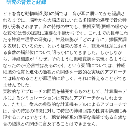
研究の背景と経緯
ヒトを含む動物(哺乳類)の脳では、音が耳に届いてから認識さ
れるまでに、脳幹から大脳皮質にいたる多段階の処理で音の特
徴が分析されます。音の特徴の中でも、振幅変調(振幅の緩やか
な変化)は音の認識に重要な手掛かりです。これまでの長年にわ
たる神経生理学の研究は、神経細胞が「どのように」振幅変調
を表現しているのか、という疑問の答えを、聴覚神経系におけ
る多数の脳部位について明らかにしてきました。しかしなが
ら、神経細胞が「なぜ」そのように振幅変調を表現するように
なったのか(必然性はあるのか)、という疑問については、神経
細胞の性質と進化の過程との関係を一般的な実験的アプローチ
では確かめることが原理的に難しく、それに答えることができ
ませんでした。
実験的なアプローチの問題を補完するものとして、計算機モデ
ルによるシミュレーションは有効なアプローチかもしれませ
ん。ただし、従来の典型的な計算機モデルによるアプローチで
は、音の特定の特徴に対して特定の神経回路の性質を詳細に再
現することはできても、聴覚神経系の重要な機能である自然な
音の認識との関係に言及することはできません。