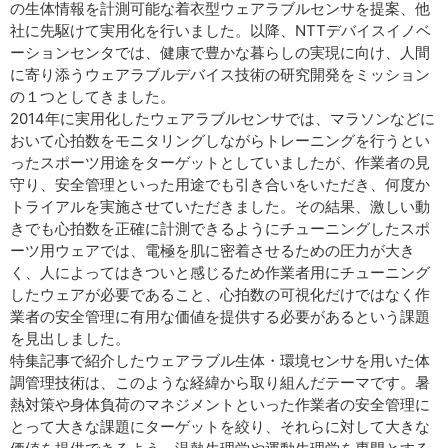
の生体情報を計測可能な着衣型ウェアラブルセンサを提案、他
社に先駆けて実用化を行いました。以降、NTTデバイスイノベ
ーションセンタでは、健康で豊かな暮らしの実現に向け、人間
に寄り添うウェアラブルデバイス技術の研究開発をミッション
の１つとしてきました。
2014年に実用化したウェアラブルセンサでは、マラソンなどに
おいて心拍数をモニタリングしながらトレーニングを行うとい
ったスポーツ用途をターゲットとしていましたが、作業者の見
守り、安全管理といった用途でも引き合いをいただき、何度か
トライアルを実施させていただきました。その結果、激しい動
きでも心拍数を正確に計測できるようにチューニングしたスポ
ーツ用ウェアでは、電極を肌に密着させるための圧力が大き
く、人によってはきついと感じるため作業者用にチューニング
したウェアが必要であること、心拍数の可視化だけではなく作
業者の安全管理に有用な価値を提供する必要があるという課題
を見出しました。
特集記事で紹介したウェアラブル生体・環境センサを用いた体
調管理技術は、このような経緯から取り組んだテーマです。暑
熱対策や身体負荷のマネジメントといった作業者の安全管理に
とって大きな課題にターゲットを絞り、それらに対して大きな