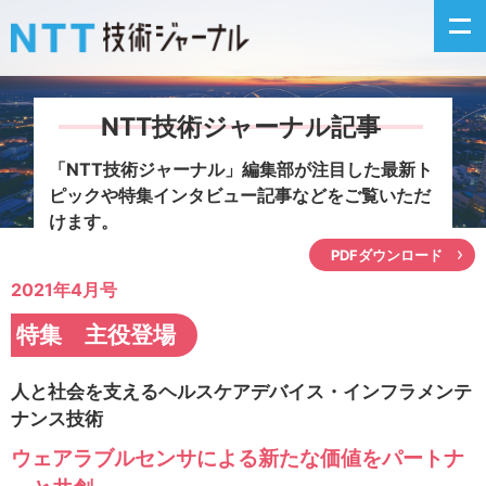
NTT技術ジャーナル記事
新着情報
「NTT技術ジャーナル」編集部が注目した
最新ト
ピックや特集インタビュー記事などをご覧いただ
最新号の主な記事
けます。
PDFダウンロード
カテゴリ毎記事
2021年4月号
掲載月毎記事
特集 主役登場
イベントカレンダー
人と社会を支えるヘルスケアデバイス・インフラメンテ
ナンス技術
問い合わせ
ウェアラブルセンサによる新たな価値をパートナ