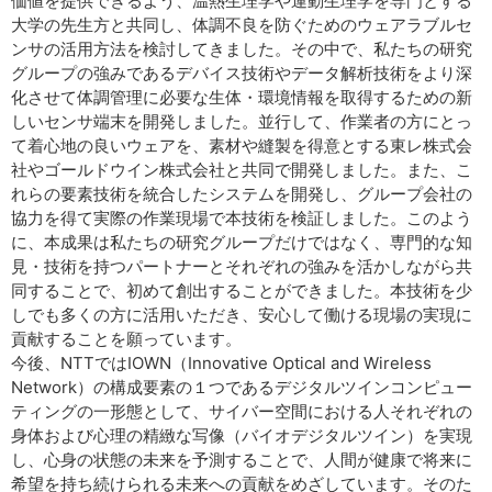
価値を提供できるよう、温熱生理学や運動生理学を専門とする
大学の先生方と共同し、体調不良を防ぐためのウェアラブルセ
ンサの活用方法を検討してきました。その中で、私たちの研究
グループの強みであるデバイス技術やデータ解析技術をより深
化させて体調管理に必要な生体・環境情報を取得するための新
しいセンサ端末を開発しました。並行して、作業者の方にとっ
て着心地の良いウェアを、素材や縫製を得意とする東レ株式会
社やゴールドウイン株式会社と共同で開発しました。また、こ
れらの要素技術を統合したシステムを開発し、グループ会社の
協力を得て実際の作業現場で本技術を検証しました。このよう
に、本成果は私たちの研究グループだけではなく、専門的な知
見・技術を持つパートナーとそれぞれの強みを活かしながら共
同することで、初めて創出することができました。本技術を少
しでも多くの方に活用いただき、安心して働ける現場の実現に
貢献することを願っています。
今後、NTTではIOWN（Innovative Optical and Wire­less
Network）の構成要素の１つであるデジタルツインコンピュー
ティングの一形態として、サイバー空間における人それぞれの
身体および心理の精緻な写像（バイオデジタルツイン）を実現
し、心身の状態の未来を予測することで、人間が健康で将来に
希望を持ち続けられる未来への貢献をめざしています。そのた