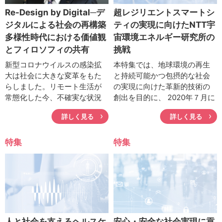
Re-Design by Digital─デ
超レジリエントスマートシ
ジタルによる社会の再構築
ティの実現に向けたNTT宇
多様性時代における価値観
宙環境エネルギー研究所の
とフィロソフィの共有
挑戦
新型コロナウイルスの感染拡
本特集では、地球環境の再生
大は社会に大きな変革をもた
と持続可能かつ包摂的な社会
らしました。リモート生活が
の実現に向けた革新的技術の
常態化した今、不確実な状況
創出を目的に、 2020年７月に
に適応するサプライチェー
誕生したNTT宇宙環境エネル
詳しく見る
詳しく見る
ン、安心・安全なデータ連
ギー研究所のさまざまな取り
携、ビジネス環境を支えるITイ
組みについて紹介する。
ンフラやセキュリティに期待
特集
特集
が高まります。より豊かで調
和のとれた社会の実現に貢献
することを企業理念に掲げる
NTTデータ。中期経営計画と
トップの心構えを藤原遠NTT
データ代表取締役副社長執行
役員に伺いました。
人と社会を支えるヘルスケ
安心・安全な社会実現に貢