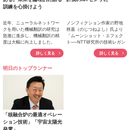
訓練を心掛けよう
近年、ニューラルネットワー
ノンフィクション作家の野地
クを用いた機械翻訳の研究は
秩嘉（のじつねよし）氏より
急激に進歩し、機械翻訳の精
「ムーンショット・エフェク
度は大幅に向上しました。
ト──NTT研究所の技術レガシ
Webサイトやスマートフォン
ー」と題するNTT研究所の技
詳しく見る
詳しく見る
のアプリによる翻訳が普及し
術をテーマとした原稿をいた
てきている中、その精度には
だきました。連載第8回目は
まだまだ課題が残されていま
「シャツが生体情報計測のIoT
明日のトップランナー
す。この精度向上をめざして
センサに」です。本連載に掲
研究者は文脈や状況、文化等
載された記事は、中学生向け
をも反映したさらに高度な対
に新書として出版予定です
訳技術研究に勤しんでいま
（NTT技術ジャーナル事務
す。今回は、文脈・状況に基
局）。
づくニューラル機械翻訳を追
究する永田昌明NTTコミュニ
「核融合炉の最適オペレー
ケーション科学基礎研究所
ション技術」「宇宙太陽光
上席特別研究員に、研究の進
発電」