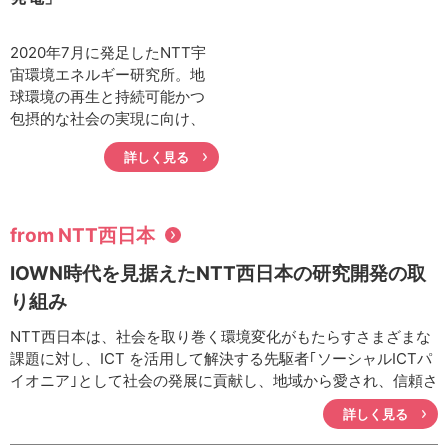
捗と研究者としてのあり方に
ついて伺いました。
2020年7月に発足したNTT宇
宙環境エネルギー研究所。地
球環境の再生と持続可能かつ
包摂的な社会の実現に向け、
次世代エネルギーを含めたス
詳しく見る
マートエネルギー分野に革新
をもたらす技術と、地球環境
の未来を革新させる技術の創
出とを目的とした新たな研究
from NTT西日本
所です。今回は環境負荷ゼロ
IOWN時代を見据えたNTT西日本の研究開発の取
研究プロジェクトの研究のひ
とつ、次世代エネルギー技術
り組み
グループを率いる秋山一也グ
NTT西日本は、社会を取り巻く環境変化がもたらすさまざまな
ループリーダにお話を伺いま
課題に対し、ICT を活用して解決する先駆者｢ソーシャルICTパ
した。
イオニア｣として社会の発展に貢献し、地域から愛され、信頼さ
れる企業に変革し続けることをめざしています。その中で、
詳しく見る
2030年のIOWN（Innovative Optical and Wireless Network）
構想の実現と、2025年大阪・関西万博を見据え、IOWN準備ワ