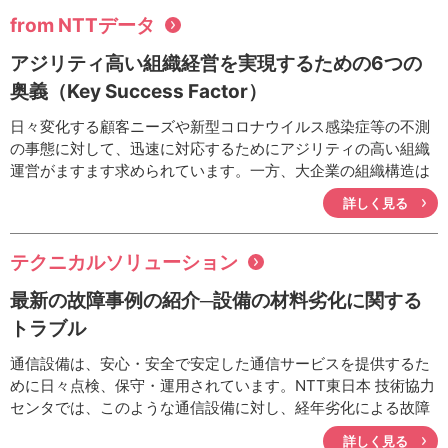
ーキンググループ（WG）を設立しました。ここでは、IOWN準
from NTTデータ
備WGのめざす未来と研究開発している具体的な事例を紹介し
アジリティ高い組織経営を実現するための6つの
ます。
奥義（Key Success Factor）
日々変化する顧客ニーズや新型コロナウイルス感染症等の不測
の事態に対して、迅速に対応するためにアジリティの高い組織
運営がますます求められています。一方、大企業の組織構造は
「階層型」が一般的であり、階層型の組織の意思決定は遅く、
詳しく見る
「横」のつながりも希薄であり、価値の提供スピードという観
点で課題があります。ここでは、大規模な組織でも変化に迅速
に対応できるアジリティの高い組織運営を実現するための6つ
テクニカルソリューション
の奥義（Key Success Factor）を紹介します。
最新の故障事例の紹介─設備の材料劣化に関する
トラブル
通信設備は、安心・安全で安定した通信サービスを提供するた
めに日々点検、保守・運用されています。NTT東日本 技術協力
センタでは、このような通信設備に対し、経年劣化による故障
や経年劣化だけでは説明できない特異故障について、材料的な
詳しく見る