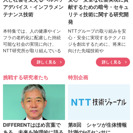
アデバイス・インフラメン
献するための暗号・セキュ
テナンス技術
リティ技術に関する研究開
発
本特集では、人の健康やイン
NTTグループの取り組みを安
フラの老朽化に配慮した持続
心・安全に実現するテクノロ
可能な社会の実現に向け、
ジを創出するために、将来に
NTT研究所が取り組んでいる
向けた先端技術や
ヘルスケアデバイスやインフ
IOWN（Innovative Optical
詳しく見る
詳しく見る
ラメンテナンス技術について
and Wireless Network）の特
解説するとともに、実用化間
徴を活かした技術を含め、中
近の研究成果や最先端技術を
長期的なテーマの目的である
挑戦する研究者たち
特別企画
紹介する。
「データ流通・利活用」と
「被害を極小化」の実現に向
けた研究開発を進めている。
本特集では、NTTのセキュリ
ティR&Dの取り組みについて
紹介する。
DIFFERENTはほめ言葉で
第8回 シャツが生体情報
ある。未来を論理的に語る
計測のIoTセンサに