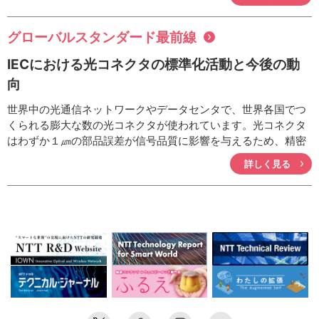
観点から原因の究明と防止対策の提案を行っています。ここで
は、最近発生した鋼管柱の特異的な腐食事例やNTTビルの搬入
口の手摺り扉の腐食による故障事例について紹介します。
グローバルスタンダード最前線
IECにおける光コネクタの標準化活動と今後の動
向
世界中の光通信ネットワークやデータセンタで、世界各国でつ
くられる膨大な数の光コネクタが使われています。光コネクタ
はわずか１㎛の部品誤差が信号品質に影響を与えるため、精密
な部品を必要とする製品であり、その接続互換性を保つために
詳しく見る
は部品形状、性能、そしてそれらを試験するための測定法を国
際標準化することが不可欠です。ここでは、光コネクタの標準
化活動の概要と近年の動向について紹介します。