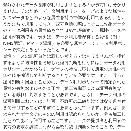
登録されたデータを誰が利用しようとするのか事前には分かり
ません。そのため、データ利用ポリシーを「どのような属性を
持つデータをどのような属性を持つ主体が利用できるか」とい
うかたちで規定しておき、認可判断の際にはそこに対象データ
やデータ利用者の属性値を当てはめて評価する、属性ベースの
認可が有効です。例えば、データ利用者が有する資格（例：
ISMS認証、Pマーク認証）を必要な属性としてデータ利用ポリ
シーで指定するといったことです。
属性ベースの認可自体は新しい考え方ではありませんが、後述
するように適法性を考慮した認可判断を行うには、データ利用
ポリシーにかかわらず、データの特性に応じて所定の属性の有
無や値を確認して判断することなどが必要です。また、誤った
認可判断を回避するために、データ利用ポリシーで指定された
属性の有無およびその真正性（第三者機関による証明有無な
ど）を厳格に判断することが必要です。さらに、データ利用の
認可判断においては、許可・不許可の二値だけではなく条件付
きで許可するなどの柔軟性も必要と考えています。例えば、要
求されたデータそのものの利用は認められないが、匿名加工し
たものであれば許可するなどです。データの提供者と利用者の
双方の要求を調整しながら柔軟な認可判断を行うことで、デー