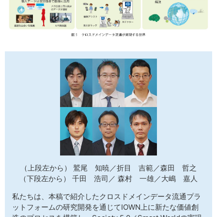
（上段左から） 鷲尾 知暁／折目 吉範／森田 哲之
（下段左から） 千田 浩司／ 森村 一雄／大嶋 嘉人
私たちは、本稿で紹介したクロスドメインデータ流通プラ
ットフォームの研究開発を通じてIOWN上に新たな価値創