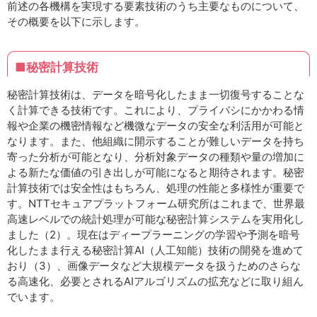
前述の各機構を実現する要素技術のうち主要なものについて、
その概要を以下に示します。
■秘密計算技術
秘密計算技術は、データを暗号化したまま一切復号することな
く計算できる技術です。これにより、プライバシにかかわる情
報や企業の機密情報など機微なデータの安全な利活用が可能と
なります。また、他組織に開示することが難しいデータを持ち
寄った分析が可能となり、分析対象データの種類や量の増加に
よる新たな価値の引き出しが可能になると期待されます。秘密
計算技術では安全性はもちろん、処理の性能と多様性が重要で
す。NTTセキュアプラットフォーム研究所はこれまで、世界最
高速レベルでの統計処理が可能な秘密計算システムを実用化し
ました（2）。現在はディープラーニングの学習や予測を暗号
化したまま行える秘密計算AI（人工知能）技術の開発を進めて
おり（3）、画像データなど大規模データを扱うためのさらな
る高速化、必要とされるAIアルゴリズムの拡充などに取り組ん
でいます。