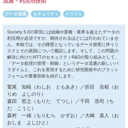
流通・利活用技術
サイトマップ
データ流通
セキュリティ
トラスト
Society 5.0の実現には組織や業種・業界を超えたデータの
利活用が必須ですが、期待されるほどには行われていませ
ん。本稿では、その障壁となっているデータ授受に伴うリ
スクとその原因について概説します。そして、この問題の
解決に向けたNTTのセキュリティR&Dの取り組みとして、
「データ処理の管理・制御」というデータ流通の新しいパ
ラダイムと、これを実現するために研究開発中のプラット
フォームや要素技術を紹介します。
鷲尾 知暁（わしお ともあき）／折目 吉範（お
りめ よしのり）
森田 哲之（もりた てつし）／千田 浩司（ち
だ こうじ）
森村 一雄（もりむら かずお）／大嶋 嘉人（お
おしま よしひと）