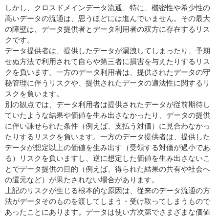
しかし、クロスドメインデータ流通、特に、機密性や希少性の
高いデータの流通は、思うほどには進んでいません。その最大
の障壁は、データ提供者とデータ利用者の双方に存在するリス
クです。
データ提供者は、提供したデータが漏洩してしまったり、予期
せぬ方法で利用されて自らや第三者に損害を与えたりするリス
クを負います。一方のデータ利用者は、提供されたデータの守
秘管理に伴うリスクや、提供されたデータの適法性に関するリ
スクを負います。
別の観点では、データ利用者は提供されたデータが従前期待し
ていたような結果や価値を生み出さなかったり、データの提供
に伴い課せられた条件（例えば、支払う対価）に見合わなかっ
たりするリスクを負います。一方のデータ提供者は、提供した
データが想定以上の価値を生み出す（受領する対価が過小であ
る）リスクを負いますし、逆に想定した価値を生み出さないこ
とでデータ提供の目的（例えば、得られた結果の共有や社会へ
の還元など）が果たされない場合があります。
上記のリスクが生じる根本的な原因は、従来のデータ流通の方
法がデータそのものを渡してしまう・受け取ってしまうもので
あったことにあります。データは使い方次第でさまざまな価値