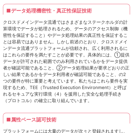
■データ処理機密性・真正性保証技術
クロスドメインデータ流通ではさまざまなステークホルダの計
算環境でデータが処理されるため、データのアクセス制御（機
密性を保証すること）やデータ処理結果の真正性を保証するこ
とは容易ではありません。しかし前述のとおり、クロスドメイ
ンデータ流通プラットフォームが信頼され、広く利用されるに
はこれらの要件を満たすことが必要です。具体的には、①提供
データが許可された範囲でのみ利用されているかをデータ提供
者が確認可能であること、②データ処理結果が要求どおりの正
しい結果であるかをデータ利用者が確認可能であること、の2
つの要件が特に重要と考えています。私たちはこれら要件を実
現するため、TEE（Trusted Execution Environ­ment）と呼ば
れるセキュアな実行環境（4）を援用した安全な処理手続き
（プロトコル）の確立に取り組んでいます。
■属性ベース認可技術
プラットフォームには大量のデータが次々と登録されますし、