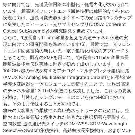
等に向けては、光送受信回路の小型化・低電力化が求められて
います。超高速光フロントエンド回路技術の飛躍的な小型化の
実現に向け、波長可変光源を除くすべての光回路を1つのチップ
に集積したコヒーレント光サブアセンブリ(COSA: Coherent
Optical SubAssembly)の研究開発を進めています。
さらに、1波長当り1Tbit/s容量を超える高速チャネル伝送の実
現に向けての研究開発も進めています(6)。最近では、光フロン
トエンド回路技術の新しい光・電子集積化構成のアプローチを
とることで、既存のSMFを用いて、1波長当り1Tbit/s容量の長
距離波長多重伝送実験に世界で初めて成功しています。また
100 GHz超の帯域を有するアナログ・マルチプレクサ集積回路
(AMUX IC: Analog Multiplexer Integrated Circuit)と広帯域InP
半導体変調器を一体モジュールに集積することで、世界最高速
のチャネル容量1.3 Tbit/s伝送にも成功しました。これらの要素
技術は、前述したシングルモードのコアを持つMCFにおいて
も、そのまま伝送することが可能です。
将来の大容量かつ柔軟性の高い光ネットワークのためには、空
間および波長領域で多重された信号光の選択切替を実現する、
空間多重-波長選択光スイッチ(SDM-WSS: SDM-Wavelength
Selective Switch)集積技術、高効率波長変換技術、およびMCF