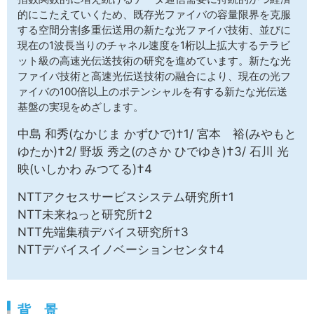
サイトマップ
的にこたえていくため、既存光ファイバの容量限界を克服
する空間分割多重伝送用の新たな光ファイバ技術、並びに
現在の1波長当りのチャネル速度を1桁以上拡大するテラビ
ット級の高速光伝送技術の研究を進めています。新たな光
ファイバ技術と高速光伝送技術の融合により、現在の光フ
ァイバの100倍以上のポテンシャルを有する新たな光伝送
基盤の実現をめざします。
中島 和秀(なかじま かずひで)†1/ 宮本 裕(みやもと
ゆたか)†2/ 野坂 秀之(のさか ひでゆき)†3/ 石川 光
映(いしかわ みつてる)†4
NTTアクセスサービスシステム研究所†1
NTT未来ねっと研究所†2
NTT先端集積デバイス研究所†3
NTTデバイスイノベーションセンタ†4
背 景