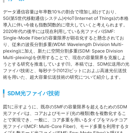
データ通信容量は年率数10％の割合で増加し続けており、
5G(第5世代移動通信システム)やIoT(Internet of Things)の本格
導入に伴い今後も指数関数的に増大していくと考えられます。
2020年代の後半には現在利用している光ファイバ(SMF:
Single-Mode Fiber)の容量限界が顕在化すると懸念されてお
り、従来の波長分割多重(WDM: Wavelength Division Multi-
plexing)に加え、新たに空間分割多重(SDM: Space Division
Multi-plexing)を併用することで、現在の容量限界を克服しよ
うとする研究を推進しています(1)。本稿では、SDM伝送用の光
ファイバ技術と、毎秒テラ(1012)ビットにおよぶ高速光伝送技
術を用いた、超大容量伝送技術の研究について紹介します。
SDM光ファイバ技術
図1に示すように、既存のSMFの容量限界を超えるためのSDM
光ファイバは、コアおよびモード(光の種類)数を複数化するこ
とで実現でき、一般に、コア多重を用いるタイプをマルチコア
光ファイバ(MCF: Multi-Core Fiber)、モード多重を利用するタ
イプを数モード光ファイバ(FMF: Few-Mode Fiber)と呼びま