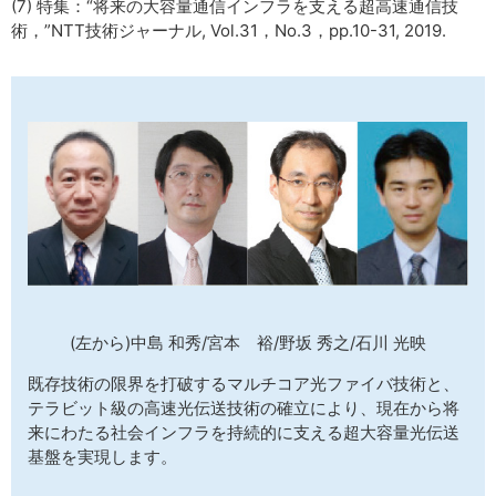
(7) 特集：“将来の大容量通信インフラを支える超高速通信技
術，”NTT技術ジャーナル, Vol.31，No.3，pp.10-31, 2019.
(左から)中島 和秀/宮本 裕/野坂 秀之/石川 光映
既存技術の限界を打破するマルチコア光ファイバ技術と、
テラビット級の高速光伝送技術の確立により、現在から将
来にわたる社会インフラを持続的に支える超大容量光伝送
基盤を実現します。