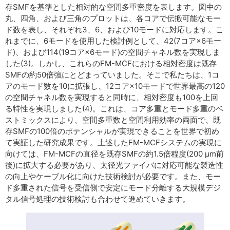
存SMFを基準とした相対的な空間多重密度を表します。図中の
丸、四角、および三角のプロットは、各コアで伝搬可能なモー
ド数を表し、それぞれ3、6、および10モードに対応します。こ
れまでに、6モードを使用した検討例として、42(7コア×6モー
ド)、および114(19コア×6モード)の空間チャネル数を実現しま
した(3)。しかし、これらのFM-MCFにおける相対密度は既存
SMFの約50倍強にとどまっていました。そこで私たちは、1コ
アのモード数を10に拡張し、12コア×10モードで世界最高の120
の空間チャネル数を実現すると同時に、相対密度も100を上回
る特性を実現しました(4)。これは、コア多重とモード多重のベ
ストミックスにより、空間多重数と空間利用効率の両面で、既
存SMFの100倍のポテンシャルが実現できることを世界で初め
て実証した研究成果です。上述したFM-MCFシステムの実現に
向けては、FM-MCFの直径を既存SMFの約1.5倍程度(200 μm前
後)に拡大する必要があり、太径光ファイバに対応可能な製造性
の向上やケーブル化に向けた技術検討が必要です。また、モー
ド多重された信号を受信側で安定にモード分離する大規模デジ
タル信号処理の技術検討も合わせて進めていきます。