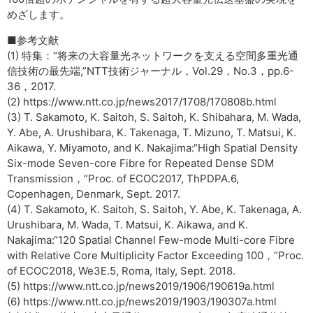
めざします。
■参考文献
(1) 特集：“将来の大容量光ネットワークを支える空間多重光通
信技術の最先端,”NTT技術ジャーナル，Vol.29，No.3，pp.6-
36，2017.
(2) https://www.ntt.co.jp/news2017/1708/170808b.html
(3) T. Sakamoto, K. Saitoh, S. Saitoh, K. Shibahara, M. Wada,
Y. Abe, A. Urushibara, K. Takenaga, T. Mizuno, T. Matsui, K.
Aikawa, Y. Miyamoto, and K. Nakajima:“High Spatial Density
Six-mode Seven-core Fibre for Repeated Dense SDM
Transmission，”Proc. of ECOC2017, ThPDPA.6,
Copenhagen, Denmark, Sept. 2017.
(4) T. Sakamoto, K. Saitoh, S. Saitoh, Y. Abe, K. Takenaga, A.
Urushibara, M. Wada, T. Matsui, K. Aikawa, and K.
Nakajima:“120 Spatial Channel Few-mode Multi-core Fibre
with Relative Core Multiplicity Factor Exceeding 100，”Proc.
of ECOC2018, We3E.5, Roma, Italy, Sept. 2018.
(5) https://www.ntt.co.jp/news2019/1906/190619a.html
(6) https://www.ntt.co.jp/news2019/1903/190307a.html