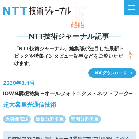
NTT技術ジャーナル記事
新着情報
「NTT技術ジャーナル」編集部が注目した
最新ト
ピックや特集インタビュー記事などをご覧いただ
最新号の主な記事
けます。
PDFダウンロード
カテゴリ毎記事
2020年3月号
IOWN構想特集 ─オールフォトニクス・ネットワーク─
掲載月毎記事
超大容量光通信技術
イベントカレンダー
大容量伝送
波長分割多重
空間分割多重
問い合わせ
指数関数的に増え続けるデータ通信需要に持続的かつ経済