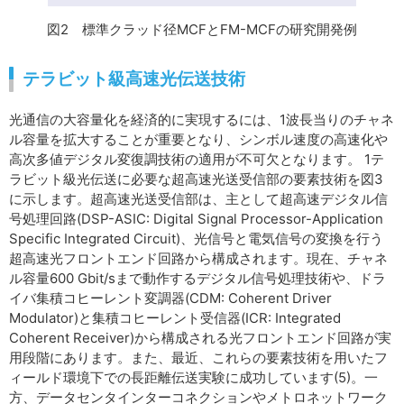
図2 標準クラッド径MCFとFM-MCFの研究開発例
テラビット級高速光伝送技術
光通信の大容量化を経済的に実現するには、1波長当りのチャネ
ル容量を拡大することが重要となり、シンボル速度の高速化や
高次多値デジタル変復調技術の適用が不可欠となります。 1テ
ラビット級光伝送に必要な超高速光送受信部の要素技術を図3
に示します。超高速光送受信部は、主として超高速デジタル信
号処理回路(DSP-ASIC: Digital Signal Processor-Application
Specific Integrated Circuit)、光信号と電気信号の変換を行う
超高速光フロントエンド回路から構成されます。現在、チャネ
ル容量600 Gbit/sまで動作するデジタル信号処理技術や、ドラ
イバ集積コヒーレント変調器(CDM: Coherent Driver
Modulator)と集積コヒーレント受信器(ICR: Integrated
Coherent Receiver)から構成される光フロントエンド回路が実
用段階にあります。また、最近、これらの要素技術を用いたフ
ィールド環境下での長距離伝送実験に成功しています(5)。一
方、データセンタインターコネクションやメトロネットワーク