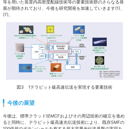
等を用いた装置内高密度配線技術等の要素技術群のさらなる発
展が期待されており、今後も研究開発を加速していきます(1)、
(7)。
図3 1テラビット級高速伝送を実現する要素技術
今後の展望
今後は、標準クラッド径MCFおよびその周辺技術の確立を進め
ると同時に、テラビット級高速光伝送技術により、既存SMFの
100倍超のポテンシャルを有する超大容量光伝送基盤の実現を