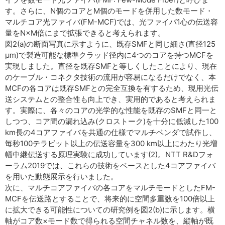
す。さらに、N個のコアとM個のモードを併用した数モード・
マルチコア光ファイバ(FM-MCF)では、光ファイバ1心の伝送容
量をN×M倍にまで拡張できると考えられます。
図2(a)の断面写真に示すように、既存SMFと同じ細さ(直径125
μm)で製造可能な標準クラッド径内に4つのコアを持つMCFを
実現しました。直径を既存SMFと等しくしたことにより、現在
のケーブル・コネクタ技術の流用が容易になるだけでなく、本
MCFの各コアは既存SMFとの完全互換を有するため、現用光伝
送システムとの整合性も向上でき、実用的であると考えられま
す。実際に、各々のコアの光学的な性能を既存のSMFと同一と
しつつ、コア間の漏れ込み(クロストーク)を十分に低減した100
km長の4コアファイバを共通の仕様でマルチベンダで試作し、
毎秒100テラビット以上の伝送容量を300 km以上にわたり光増
幅中継伝送する原理実験に成功しています(2)。NTT R&Dフォ
ーラム2019では、これらの技術をベースとした4コアファイバ
を用いた動態展示を行いました。
次に、マルチコアファイバの各コアをマルチモードとしたFM-
MCFを伝送路とすることで、将来的に空間多重数を100倍以上
に拡大できる可能性についての研究例を図2(b)に示します。横
軸がコア数×モード数で得られる空間チャネル数を、縦軸が既