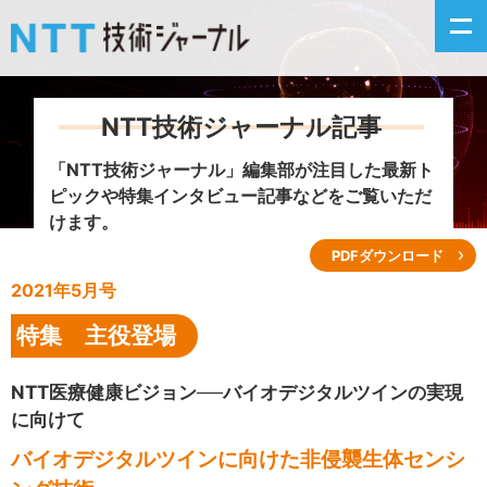
NTT技術ジャーナル記事
新着情報
「NTT技術ジャーナル」編集部が注目した
最新ト
ピックや特集インタビュー記事などをご覧いただ
最新号の主な記事
けます。
PDFダウンロード
カテゴリ毎記事
2021年5月号
掲載月毎記事
特集 主役登場
イベントカレンダー
NTT医療健康ビジョン──バイオデジタルツインの実現
に向けて
問い合わせ
バイオデジタルツインに向けた非侵襲生体センシ