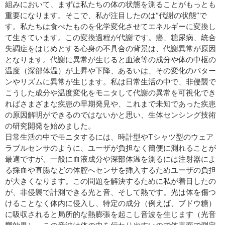
組みにおいて、まずは私たちの体の状態を測ることがもっとも
重要になります。そこで、私が注目したのは“代謝の状態”で
す。私たちは食べたものを化学変化させてエネルギーに変換し
て生きています。この変換過程が代謝です。癌、糖尿病、統合
失調症をはじめとする心身の不具合の背景は、代謝異常が原因
となります。代謝に異常が生じると血液等の成分や体の中枢の
温度（深部体温）が上昇や下降、あるいは、その変化のパター
ンやリズムに異常が生じます。私は日常生活の中で、非侵襲で
こうした成分や温度変化をモニタして代謝の異常を可視化でき
ればさまざまな疾患の早期発見や、これまで未知であった疾患
の原因解明ができるのではないかと思い、生体センシング技術
の研究開発を始めました。
日常生活の中でモニタするには、時計型やTシャツ型のウェア
ラブルセンサのように、ユーザが負担なく簡便に測れることが
最適ですが、一般に血液成分や深部体温を測るには注射器によ
る採血や直腸などの体腔へセンサを挿入するためユーザの負担
が大きくなります。この問題を解決するために私が着目したの
が、非侵襲で計測できる光と音、そして熱です。光は体を傷つ
けることなく体内に侵入し、特定の成分（例えば、ブドウ糖）
に吸収されると局所的な熱膨張を起こし音波を生じます（光音