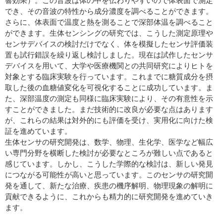
響効果）。この音波は体の中を伝わりやすいので体表面で測定
でき、その音波の特性から成分濃度を調べることができます。
さらに、体表面で温度と熱を測ることで深部体温を調べること
ができます。生体センシングの研究では、こうした測定原理や
センサデバイスの検討だけでなく、体を模擬したセンサ評価装
置も試行錯誤を繰り返し検討しました。現在は試作したセンサ
デバイスを用いて、大学や医療機関との共同研究によりヒトを
対象とする臨床実験を行っています。これまでに糖質成分を摂
取した後の血糖値変化を可視化することに成功しています。ま
た、深部温度の測定も同様に臨床実験により、その有意性を示
すことができました。まだ技術的に改良が必要な点はあります
が、これらの結果は対外的にも評価を受け、実用化に向けた検
証を進めています。
生体センサの研究開発は、数学、物理、生化学、医学など幅広
い専門分野を横断した検討が必要なところが難しい点であると
感じています。しかし、こうした学際的な検討は、新しい発見
につながる可能性が高いと思っています。このセンサの研究開
発を通して、新たな治療、疾患の機序解明、物理現象の解明に
貢献できるように、これからも精力的に研究開発を進めていき
ます。