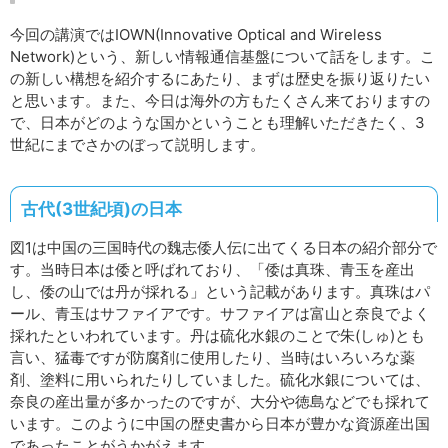
今回の講演ではIOWN(Innovative Optical and Wireless
Network)という、新しい情報通信基盤について話をします。こ
の新しい構想を紹介するにあたり、まずは歴史を振り返りたい
と思います。また、今日は海外の方もたくさん来ておりますの
で、日本がどのような国かということも理解いただきたく、3
世紀にまでさかのぼって説明します。
古代(3世紀頃)の日本
図1は中国の三国時代の魏志倭人伝に出てくる日本の紹介部分で
す。当時日本は倭と呼ばれており、「倭は真珠、青玉を産出
し、倭の山では丹が採れる」という記載があります。真珠はパ
ール、青玉はサファイアです。サファイアは富山と奈良でよく
採れたといわれています。丹は硫化水銀のことで朱(しゅ)とも
言い、猛毒ですが防腐剤に使用したり、当時はいろいろな薬
剤、塗料に用いられたりしていました。硫化水銀については、
奈良の産出量が多かったのですが、大分や徳島などでも採れて
います。このように中国の歴史書から日本が豊かな資源産出国
であったことがうかがえます。