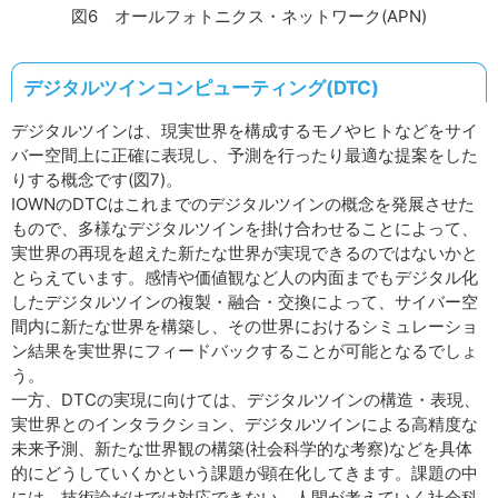
図6 オールフォトニクス・ネットワーク(APN)
デジタルツインコンピューティング(DTC)
デジタルツインは、現実世界を構成するモノやヒトなどをサイ
バー空間上に正確に表現し、予測を行ったり最適な提案をした
りする概念です(図7)。
IOWNのDTCはこれまでのデジタルツインの概念を発展させた
もので、多様なデジタルツインを掛け合わせることによって、
実世界の再現を超えた新たな世界が実現できるのではないかと
とらえています。感情や価値観など人の内面までもデジタル化
したデジタルツインの複製・融合・交換によって、サイバー空
間内に新たな世界を構築し、その世界におけるシミュレーショ
ン結果を実世界にフィードバックすることが可能となるでしょ
う。
一方、DTCの実現に向けては、デジタルツインの構造・表現、
実世界とのインタラクション、デジタルツインによる高精度な
未来予測、新たな世界観の構築(社会科学的な考察)などを具体
的にどうしていくかという課題が顕在化してきます。課題の中
には、技術論だけでは対応できない、人間が考えていく社会科