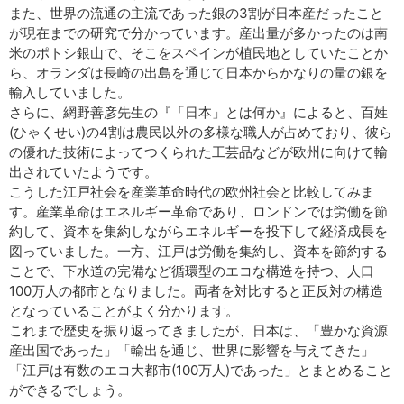
また、世界の流通の主流であった銀の3割が日本産だったこと
が現在までの研究で分かっています。産出量が多かったのは南
米のポトシ銀山で、そこをスペインが植民地としていたことか
ら、オランダは長崎の出島を通じて日本からかなりの量の銀を
輸入していました。
さらに、網野善彦先生の『「日本」とは何か』によると、百姓
(ひゃくせい)の4割は農民以外の多様な職人が占めており、彼ら
の優れた技術によってつくられた工芸品などが欧州に向けて輸
出されていたようです。
こうした江戸社会を産業革命時代の欧州社会と比較してみま
す。産業革命はエネルギー革命であり、ロンドンでは労働を節
約して、資本を集約しながらエネルギーを投下して経済成長を
図っていました。一方、江戸は労働を集約し、資本を節約する
ことで、下水道の完備など循環型のエコな構造を持つ、人口
100万人の都市となりました。両者を対比すると正反対の構造
となっていることがよく分かります。
これまで歴史を振り返ってきましたが、日本は、「豊かな資源
産出国であった」「輸出を通じ、世界に影響を与えてきた」
「江戸は有数のエコ大都市(100万人)であった」とまとめること
ができるでしょう。