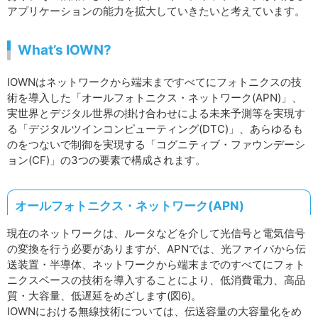
アプリケーションの能力を拡大していきたいと考えています。
What’s IOWN?
IOWNはネットワークから端末まですべてにフォトニクスの技
術を導入した「オールフォトニクス・ネットワーク(APN)」、
実世界とデジタル世界の掛け合わせによる未来予測等を実現す
る「デジタルツインコンピューティング(DTC)」、あらゆるも
のをつないで制御を実現する「コグニティブ・ファウンデーシ
ョン(CF)」の3つの要素で構成されます。
オールフォトニクス・ネットワーク(APN)
現在のネットワークは、ルータなどを介して光信号と電気信号
の変換を行う必要がありますが、APNでは、光ファイバから伝
送装置・半導体、ネットワークから端末までのすべてにフォト
ニクスベースの技術を導入することにより、低消費電力、高品
質・大容量、低遅延をめざします(図6)。
IOWNにおける無線技術については、伝送容量の大容量化をめ