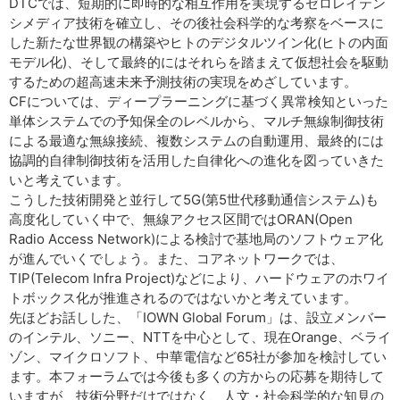
DTCでは、短期的に即時的な相互作用を実現するゼロレイテン
シメディア技術を確立し、その後社会科学的な考察をベースに
した新たな世界観の構築やヒトのデジタルツイン化(ヒトの内面
モデル化)、そして最終的にはそれらを踏まえて仮想社会を駆動
するための超高速未来予測技術の実現をめざしています。
CFについては、ディープラーニングに基づく異常検知といった
単体システムでの予知保全のレベルから、マルチ無線制御技術
による最適な無線接続、複数システムの自動運用、最終的には
協調的自律制御技術を活用した自律化への進化を図っていきた
いと考えています。
こうした技術開発と並行して5G(第5世代移動通信システム)も
高度化していく中で、無線アクセス区間ではORAN(Open
Radio Access Network)による検討で基地局のソフトウェア化
が進んでいくでしょう。また、コアネットワークでは、
TIP(Telecom Infra Project)などにより、ハードウェアのホワイ
トボックス化が推進されるのではないかと考えています。
先ほどお話しした、「IOWN Global Forum」は、設立メンバー
のインテル、ソニー、NTTを中心として、現在Orange、ベライ
ゾン、マイクロソフト、中華電信など65社が参加を検討してい
ます。本フォーラムでは今後も多くの方からの応募を期待して
いますが、技術分野だけではなく、人文・社会科学的な知見の