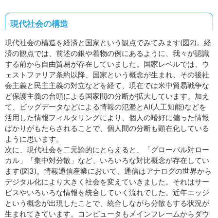
現代社会の構造
現代社会の構造を経済と国家という観点でみてみます(図2)。経
済の観点では、前述の銀や着物の例にあるように、我々が認識
する前から自由貿易が存在していました。国家レベルでは、ウ
ェストファリア条約以降、国家という概念が生まれ、その後社
会主義と民主主義の対立などを経て、現在では米中貿易戦争な
ど保護主義の台頭による国家間の分断が拡大しています。加え
て、ビッグデータなどによる情報の氾濫とAI(人工知能)などを
活用した情報フィルタリングにより、個人の嗜好に偏った情報
ばかりがもたらされることで、個人間の分断も顕在化している
ように思います。
次に、現代社会を二元論的にとらえると、「グローバル対ロー
カル」「集中対分散」など、いろいろな対比概念が存在してい
ます(図3)。情報通信産業において、通信はアナログの世界から
デジタル化により大きく社会を変えていきました。それはサー
ビスやいろいろな情報を統合していく流れでした。近年エッジ
という概念が出現したことで、統合しながら分散もする状況が
生まれてきています。コンピュータもメインフレームからダウ