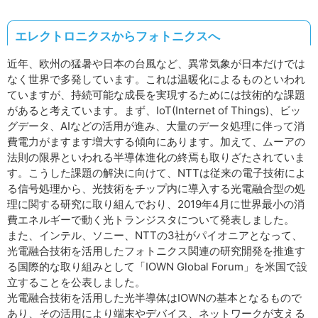
エレクトロニクスからフォトニクスへ
近年、欧州の猛暑や日本の台風など、異常気象が日本だけでは
なく世界で多発しています。これは温暖化によるものといわれ
ていますが、持続可能な成長を実現するためには技術的な課題
があると考えています。まず、IoT(Internet of Things)、ビッ
グデータ、AIなどの活用が進み、大量のデータ処理に伴って消
費電力がますます増大する傾向にあります。加えて、ムーアの
法則の限界といわれる半導体進化の終焉も取りざたされていま
す。こうした課題の解決に向けて、NTTは従来の電子技術によ
る信号処理から、光技術をチップ内に導入する光電融合型の処
理に関する研究に取り組んでおり、2019年4月に世界最小の消
費エネルギーで動く光トランジスタについて発表しました。
また、インテル、ソニー、NTTの3社がパイオニアとなって、
光電融合技術を活用したフォトニクス関連の研究開発を推進す
る国際的な取り組みとして「IOWN Global Forum」を米国で設
立することを公表しました。
光電融合技術を活用した光半導体はIOWNの基本となるもので
あり、その活用により端末やデバイス、ネットワークが支える