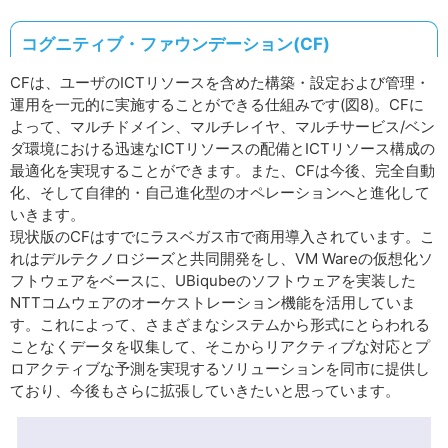
コグニティブ・ファウンデーション(CF)
CFは、ユーザのICTリソースを含めた構築・設定および管理・
運用を一元的に実施することができる仕組みです(図8)。CFに
よって、マルチドメイン、マルチレイヤ、マルチサービス/ベン
ダ環境における迅速なICTリソースの配備とICTリソース構成の
最適化を実現することができます。また、CFは今後、完全自動
化、そして自律的・自己進化型のオペレーションへと進化して
いきます。
現状版のCFはすでにラスベガス市で商用導入されています。こ
れはデルテクノロジーズと共同開発をし、VM Wareの仮想化ソ
フトウェアをベースに、UBiqubeのソフトウェアを実装した
NTTコムウェアのオーケストレーション機能を活用していま
す。これによって、さまざまなシステムから形式にとらわれる
ことなくデータを収集して、そこからリアクティブな対応とプ
ロアクティブな予測を実現するソリューションを同市に提供し
ており、今後もさらに拡張していきたいと思っています。