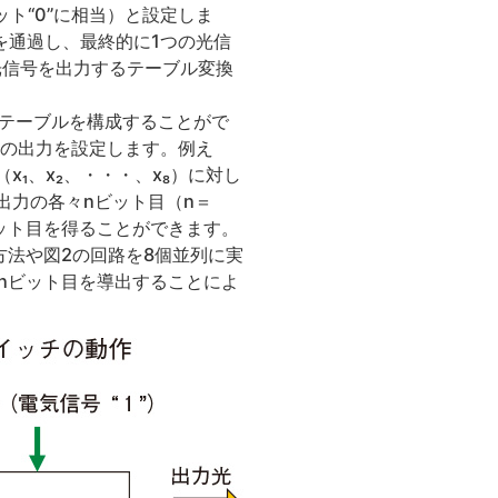
ット“0”に相当）と設定しま
Iを通過し、最終的に1つの光信
光信号を出力するテーブル変換
xテーブルを構成することがで
ブルの出力を設定します。例え
x₁、x₂、・・・、x₈）に対し
の出力の各々nビット目（n＝
ビット目を得ることができます。
方法や図2の回路を8個並列に実
のnビット目を導出することによ