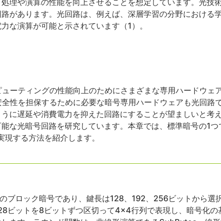
、処理や演算の性能を向上させることを想定しています。光技術
回路があります。光回路は、例えば、深層学習の分野における
力な演算が可能と示されています（1）。
ピューティングの性能向上のためにさまざまな専用ハードウェ
安全性を担保するために必要な暗号専用ハードウェアも光回路
ように遅延や消費電力を抑えた回路にすることが望ましいと考
光暗号回路を研究しています。本章では、標準暗号の1つであるAdv
路で実現する方法を紹介します。
長のブロック暗号であり、鍵長は128、192、256ビットから
28ビットを8ビットずつ区切って4×4行列で表現し、暗号化