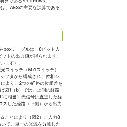
であるShiftRows、
章では、AESの主要な演算である
S-boxテーブルは、8ビット入
ビットの出力値が得られます。
ています）。
光スイッチ（MZIスイッチ）
相シフタから構成され、位相シ
により、2つの経路の位相差を
ば図1（b）では、上側の経路
1”に相当）光信号は直進した経
クロスした経路（下側）から出力
ることにより（図2）、入力8
おいて、単一の光源を分岐した