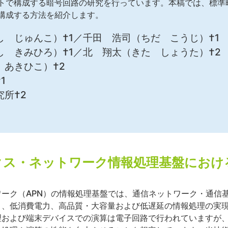
トで構成する暗号回路の研究を行っています。本稿では、標準暗
構成する方法を紹介します。
 じゅんこ）†1／千田 浩司（ちだ こうじ）†1
 きみひろ）†1／北 翔太（きた しょうた）†2
 あきひこ）†2
1
究所†2
クス・ネットワーク情報処理基盤におけ
ーク（APN）の情報処理基盤では、通信ネットワーク・通信
り、低消費電力、高品質・大容量および低遅延の情報処理の実
および端末デバイスでの演算は電子回路で行われていますが、