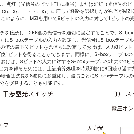
し、点灯（光信号のビット“1”に相当）または消灯（光信号のビ
x₁、x₂、・・・、x₈）に応じて経路を選択しながら光がMZ
このように、MZIを用いて8ビットの入力に対して1ビットの
ッチを接続し、256個の光信号を適切に設定することで、S-bo
）にS-boxテーブルの入力を設定し、光信号にS-boxテー
6個の値の最下位ビットを光信号に設定しておけば、入力8ビット（
下位1ビットを得ることができます。同様に、S-boxテーブル
しておけば、8ビットの入力に対するS-boxテーブルの出力のn
ルの出力を得るためには、上記演算処理を時系列的に8回繰り返す
場合は波長を8波長に多重化し、波長ごとにS-boxテーブル
ト分を演算することも可能です。