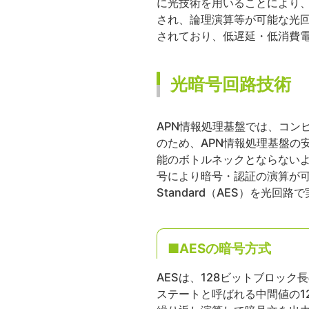
に光技術を用いることにより
され、論理演算等が可能な光
されており、低遅延・低消費電
光暗号回路技術
APN情報処理基盤では、コン
のため、APN情報処理基盤の
能のボトルネックとならない
号により暗号・認証の演算が可能な
Standard（AES）を光回
■AESの暗号方式
AESは、128ビットブロック
ステートと呼ばれる中間値の1