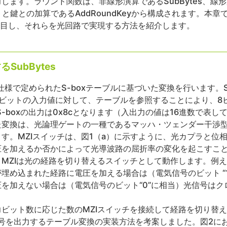
ます。ラウンド関数は、非線形演算であるSubBytes、線形演算
ートと鍵との加算であるAddRoundKeyから構成されます。本
mnsに着目し、それらを光回路で実現する方法を紹介します。
ubBytes
とに仕様で定められたS-boxテーブルに基づいた変換を行います。
ビットの入力値に対して、テーブルを参照することにより、8
S-boxの出力は0x8cとなります（入出力の値は16進数で表し
変換は、光論理ゲートの一種であるマッハ・ツェンダー干渉型
す。MZIスイッチは、図1（a）に示すように、光カプラと位
圧を加えるか否かによって光導波路の屈折率の変化を起こすこと
MZIは光の経路を切り替えるスイッチとして動作します。例え
埋め込まれた経路に電圧を加える場合は（電気信号のビット “
を加えない場合は（電気信号のビット“0”に相当）光信号は
ビット数に応じた数のMZIスイッチを接続して経路を切り替え
号を出力するテーブル変換の実装方法を考案しました。図2に