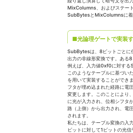
繰り返し演算して暗号文を出力し
MixColumns、およびステ
SubBytesとMixColu
■光論理ゲートで実装するS
SubBytesは、8ビットご
出力の非線形変換です。ある8
例えば、入力値0xf0に対する
このようなテーブルに基づいた
を用いて実装することができま
フタが埋め込まれた経路に電
変更します。このことにより、
に光が入力され、位相シフタが
路（上側）から出力され、電圧
されます。
私たちは、テーブル変換の入力
ビットに対して1ビットの光信