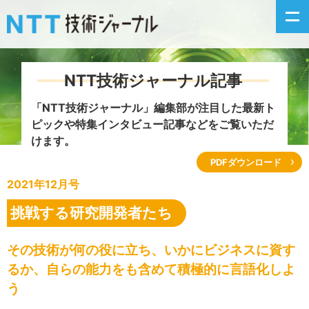
NTT技術ジャーナル記事
新着情報
「NTT技術ジャーナル」編集部が注目した
最新ト
ピックや特集インタビュー記事などをご覧いただ
最新号の主な記事
けます。
PDFダウンロード
カテゴリ毎記事
2021年12月号
掲載月毎記事
挑戦する研究開発者たち
イベントカレンダー
その技術が何の役に立ち、いかにビジネスに資す
るか、自らの能力をも含めて積極的に言語化しよ
問い合わせ
う