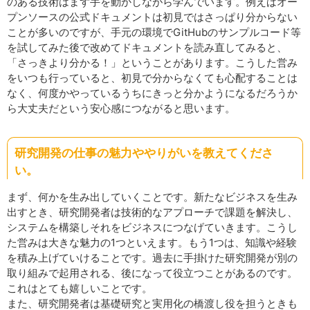
のある技術はまず手を動かしながら学んでいます。例えばオー
プンソースの公式ドキュメントは初見ではさっぱり分からない
ことが多いのですが、手元の環境でGitHubのサンプルコード等
を試してみた後で改めてドキュメントを読み直してみると、
「さっきより分かる！」ということがあります。こうした営み
をいつも行っていると、初見で分からなくても心配することは
なく、何度かやっているうちにきっと分かようになるだろうか
ら大丈夫だという安心感につながると思います。
研究開発の仕事の魅力ややりがいを教えてくださ
い。
まず、何かを生み出していくことです。新たなビジネスを生み
出すとき、研究開発者は技術的なアプローチで課題を解決し、
システムを構築しそれをビジネスにつなげていきます。こうし
た営みは大きな魅力の1つといえます。もう1つは、知識や経験
を積み上げていけることです。過去に手掛けた研究開発が別の
取り組みで起用される、後になって役立つことがあるのです。
これはとても嬉しいことです。
また、研究開発者は基礎研究と実用化の橋渡し役を担うときも