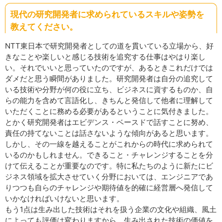
現代の研究開発者に求められているスキルや姿勢を
教えてください。
NTT東日本で研究開発者としての道を貫いている立場から、好
きなことや楽しいと感じる技術を追究する仕事はやはり楽し
い。それでいいと思っていたのですが、あるときこれだけでは
ダメだと思う瞬間がありました。研究開発者は自分の追究して
いる技術や分野が何の役に立ち、ビジネスに資するものか、自
らの能力を含めて言語化し、きちんと発信して他者に理解して
いただくことに務める必要があるということに気付きました。
とかく研究開発者はエビデンス・ベースドで話すことに努め、
責任の持てないことは話さないような傾向があると思います。
しかし、その一線を越えることがこれからの時代に求められて
いるのかもしれません。できること・チャレンジすることを分
けて伝えることが重要なのです。特に私たちのように新たにビ
ジネス領域を拡大させていく分野においては、エンジニアであ
りつつも自らのチャレンジや期待値を的確に経営層へ発信して
いかなければいけないと思います。
もう1点は生み出した技術はそれを扱う企業の文化や組織、風土
によっても評価は変わりますから、生み出された技術の価値を