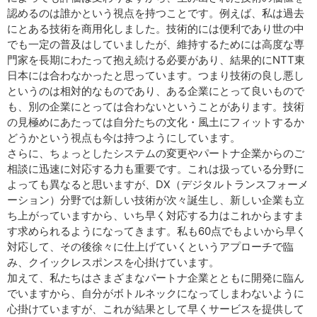
認めるのは誰かという視点を持つことです。例えば、私は過去
にとある技術を商用化しました。技術的には便利であり世の中
でも一定の普及はしていましたが、維持するためには高度な専
門家を長期にわたって抱え続ける必要があり、結果的にNTT東
日本には合わなかったと思っています。つまり技術の良し悪し
というのは相対的なものであり、ある企業にとって良いもので
も、別の企業にとっては合わないということがあります。技術
の見極めにあたっては自分たちの文化・風土にフィットするか
どうかという視点も今は持つようにしています。
さらに、ちょっとしたシステムの変更やパートナ企業からのご
相談に迅速に対応する力も重要です。これは扱っている分野に
よっても異なると思いますが、DX（デジタルトランスフォーメ
ーション）分野では新しい技術が次々誕生し、新しい企業も立
ち上がっていますから、いち早く対応する力はこれからますま
す求められるようになってきます。私も60点でもよいから早く
対応して、その後徐々に仕上げていくというアプローチで臨
み、クイックレスポンスを心掛けています。
加えて、私たちはさまざまなパートナ企業とともに開発に臨ん
でいますから、自分がボトルネックになってしまわないように
心掛けていますが、これが結果として早くサービスを提供して