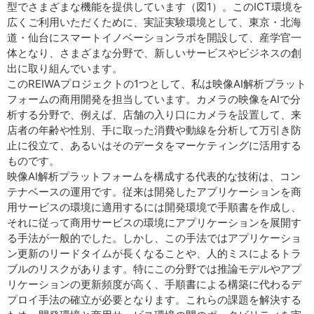
型でさまざまな機能を提供しています（図1）。このICT環境を
広くご利用いただくために、実証実験環境として、東京・北海
道・仙台にスマートイノベーションラボを開設して、産学官一
体となり、さまざまな分野で、新しいサービスやビジネスの創
出に取り組んでいます。
このREIWAプロジェクトの1つとして、私は映像AI解析プラット
フォームの商用開発を担当しています。カメラの映像をAIで分
析する分野で、例えば、店舗の入り口にカメラを設置して、来
店者の年齢や性別、手に取った消費や動線を分析して万引き防
止に役立て、あるいはそのデータをマーケティングに活用する
ものです。
映像AI解析プラットフォームを構成する代表的な技術は、コン
テナベースの運用です。従来は開発したアプリケーションを商
用サービスの環境に適用するには開発環境で手順書を作成し、
それに従って商用サービスの環境にアプリケーションを展開す
る手法が一般的でした。しかし、この手法ではアプリケーショ
ン更新のリードタイムが長くなることや、人的ミスによるトラ
ブルのリスクがあります。特にこの分野では推論モデルやアプ
リケーションの更新頻度が高く、手順書による構築に代わるデ
プロイ手法の確立が必要となります。これらの課題を解決する