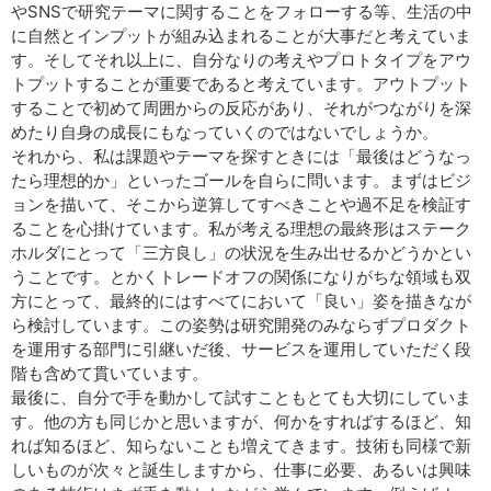
やSNSで研究テーマに関することをフォローする等、生活の中
に自然とインプットが組み込まれることが大事だと考えていま
す。そしてそれ以上に、自分なりの考えやプロトタイプをアウ
トプットすることが重要であると考えています。アウトプット
することで初めて周囲からの反応があり、それがつながりを深
めたり自身の成長にもなっていくのではないでしょうか。
それから、私は課題やテーマを探すときには「最後はどうなっ
たら理想的か」といったゴールを自らに問います。まずはビジ
ョンを描いて、そこから逆算してすべきことや過不足を検証す
ることを心掛けています。私が考える理想の最終形はステーク
ホルダにとって「三方良し」の状況を生み出せるかどうかとい
うことです。とかくトレードオフの関係になりがちな領域も双
方にとって、最終的にはすべてにおいて「良い」姿を描きなが
ら検討しています。この姿勢は研究開発のみならずプロダクト
を運用する部門に引継いだ後、サービスを運用していただく段
階も含めて貫いています。
最後に、自分で手を動かして試すこともとても大切にしていま
す。他の方も同じかと思いますが、何かをすればするほど、知
れば知るほど、知らないことも増えてきます。技術も同様で新
しいものが次々と誕生しますから、仕事に必要、あるいは興味