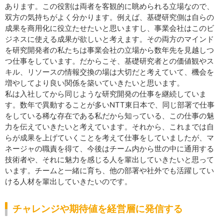
あります。この役割は両者を客観的に眺められる立場なので、
双方の気持ちがよく分かります。例えば、基礎研究側は自らの
成果を商用化に役立たせたいと思いますし、事業会社はこのビ
ジネスに使える成果が欲しいと考えます。その両方のマインド
を研究開発者の私たちは事業会社の立場から数年先を見越しつ
つ仕事をしています。だからこそ、基礎研究者との価値観やス
キル、リソースの情報交換の場は大切だと考えていて、機会を
増やしてより良い関係を築いていきたいと思います。
私は入社してから同じような研究開発の仕事を継続していま
す。数年で異動することが多いNTT東日本で、同じ部署で仕事
をしている稀な存在である私だから知っている、この仕事の魅
力を伝えていきたいと考えています。それから、これまでは自
らが成果を上げていくことを考えて仕事をしていましたが、マ
ネージャの職責を得て、今後はチーム内から世の中に通用する
技術者や、それに魅力を感じる人を輩出していきたいと思って
います。チームと一緒に育ち、他の部署や社外でも活躍してい
ける人材を輩出していきたいのです。
チャレンジや期待値を経営層に発信する