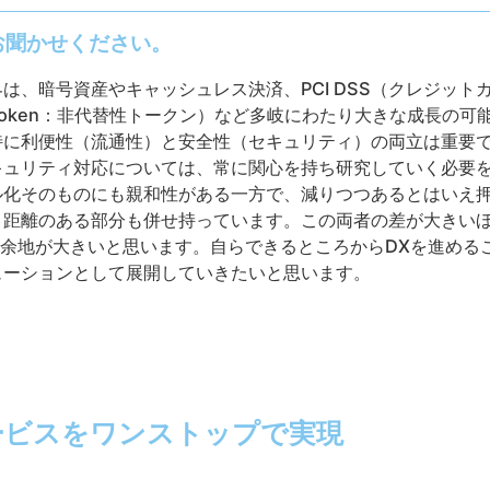
お聞かせください。
は、暗号資産やキャッシュレス決済、PCI DSS（クレジット
ble Token：非代替性トークン）など多岐にわたり大きな成長
特に利便性（流通性）と安全性（セキュリティ）の両立は重要
キュリティ対応については、常に関心を持ち研究していく必要
ル化そのものにも親和性がある一方で、減りつつあるとはいえ
と距離のある部分も併せ持っています。この両者の差が大きい
る余地が大きいと思います。自らできるところからDXを進める
ューションとして展開していきたいと思います。
ービスをワンストップで実現