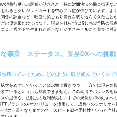
動や消費行動への影響が懸念され、特に対面決済の機会損失な
況をみるとクレジットカードを中心に収益が伸びています。よ
ム関係の課金など、旺盛な巣ごもり需要を取り込んできたこと
などの促進策だけではなく、現金を触らずに済む感染予防の観
、コロナ禍の下で生まれた新たなビジネスモデルにも着実に対
な事業 ステータス、業界DXへの挑戦
勝ち残っていくためにどのように取り組んでいくので
と拡大をめざしていくことは念頭に置きつつ、一方では現在の
できているという点も無視できません。この両者のバランスを
スの提供や、法制度の規制が厳しい中での規制緩和の動きへの柔軟
れているNTTブランドの持つバリューを活用して、成長へのシナリ
ループの一員となりますので、スピード感や柔軟性といった当
えています。