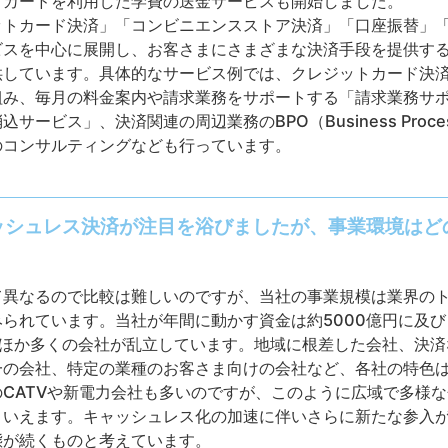
トカードを利用した学費の送金サービスも開始しました。
ットカード決済」「コンビニエンスストア決済」「口座振替」
ビスを中心に展開し、お客さまにさまざまな決済手段を提供す
供しています。具体的なサービス例では、クレジットカード決
組み、毎月の料金案内や請求業務をサポートする「請求業務サ
ビス」、決済関連の周辺業務のBPO（Business Process 
のコンサルティングなども行っています。
ッシュレス決済が注目を浴びましたが、事業環境はど
異なるので比較は難しいのですが、当社の事業規模は業界のト
みられています。当社が年間に動かす資金は約5000億円に及
のほか多くの会社が乱立しています。地域に根差した会社、決
一の会社、特定の業種のお客さま向けの会社など、各社の特色
CATVや新電力会社も多いのですが、このように広域で多様
といえます。キャッシュレス化の加速に伴いさらに新たな参入
態が続くものと考えています。