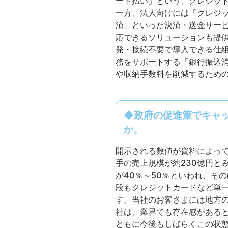
ート払い」という、クレジッ
一方、法人向けには「クレジ
済」といった決済・送金サー
応できるソリューションも提
発・接続不要で導入できる仕
務をサポートする「銀行振込消込サー
や収納手数料を削減するため
◆政府の促進策でキャ
か。
開示される数値が資料によって
手の売上規模が約230億円と
が40％～50％といわれ、そ
段もクレジットカードなど単
す。当社のお客さまには地方の
社は、業界でも存在感がある
ともに今後もしばらくこの状