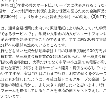
具体的に①学費公共スマート払いサービスに代表されるような
融サービスの利用者の利便向上及び保護を図るための金融商品
律第50号）により改正された資金決済法）への対応、③NT
スは、通常金融機関に出向いて振替用紙により納入していた学
ができるサービスです。学費や入学金の納入がスマートフォンや
消込作業を効率化することができます。すでに約300校で実
他分野への展開も進めているところです。
行などを除いた資金移動業者は１回の移動限度額が100万円
移動業、第三種資金移動業の3類型に改められ、第一種資金移
万円超の資金移動は、大手だけでなく中堅中小企業でも需要が高
、新たな需要に対応する新サービスの開発・提供をめざしてい
ついてですが、実は当社はこれまで収益、利益の多くをグルー
先ほどもお話ししたように、今後は新ドコモグループの金融・
プ協創の利点を活かし、より大きく貢献したいと思います。特
トフォームを提供しているところを決済の側面から下支えし、
考えています。