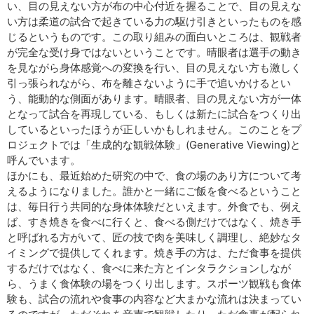
い、目の見えない方が布の中心付近を握ることで、目の見えな
い方は柔道の試合で起きている力の駆け引きといったものを感
じるというものです。この取り組みの面白いところは、観戦者
が完全な受け身ではないということです。晴眼者は選手の動き
を見ながら身体感覚への変換を行い、目の見えない方も激しく
引っ張られながら、布を離さないように手で追いかけるとい
う、能動的な側面があります。晴眼者、目の見えない方が一体
となって試合を再現している、もしくは新たに試合をつくり出
しているといったほうが正しいかもしれません。このことをプ
ロジェクトでは「生成的な観戦体験」(Generative Viewing)と
呼んでいます。
ほかにも、最近始めた研究の中で、食の場のあり方について考
えるようになりました。誰かと一緒にご飯を食べるということ
は、毎日行う共同的な身体体験だといえます。外食でも、例え
ば、すき焼きを食べに行くと、食べる側だけではなく、焼き手
と呼ばれる方がいて、匠の技で肉を美味しく調理し、絶妙なタ
イミングで提供してくれます。焼き手の方は、ただ食事を提供
するだけではなく、食べに来た方とインタラクションしなが
ら、うまく食体験の場をつくり出します。スポーツ観戦も食体
験も、試合の流れや食事の内容など大まかな流れは決まってい