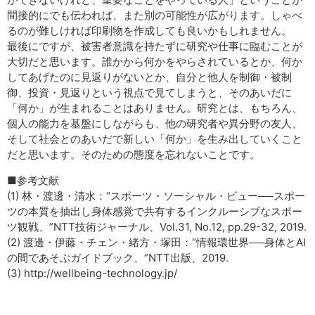
間接的にでも伝われば、また別の可能性が広がります。しゃべ
るのが難しければ印刷物を作成しても良いかもしれません。
最後にですが、被害者意識を持たずに研究や仕事に臨むことが
大切だと思います。誰かから何かをやらされているとか、何か
してあげたのに見返りがないとか、自分と他人を制御・被制
御、投資・見返りという視点で見てしまうと、そのあいだに
「何か」が生まれることはありません。研究とは、もちろん、
個人の能力を基盤にしながらも、他の研究者や異分野の友人、
そして社会とのあいだで新しい「何か」を生み出していくこと
だと思います。そのための態度を忘れないことです。
■参考文献
(1) 林・渡邊・清水：“スポーツ・ソーシャル・ビュー──スポー
ツの本質を抽出し身体感覚で共有するインクルーシブなスポー
ツ観戦、”NTT技術ジャーナル、Vol.31, No.12, pp.29-32, 2019.
(2) 渡邊・伊藤・チェン・緒方・塚田：“情報環世界──身体とAI
の間であそぶガイドブック、”NTT出版、2019.
(3) http://wellbeing-technology.jp/