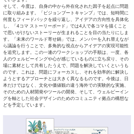
そして、今度は、自身の中から外在化された因子を起点に問題
に取り組みます。「ビジョンブートキャンプ」では、短時間に
何度もフィードバックを繰り返し、アイデアの方向性を具体化
し、「4コマ ストーリーボード」では4人で各コマを描くこと
で思いがけないストーリーが生まれることを目の当たりにしま
す。「未来のワールド寄せ鍋」では、メンバーを入れ替えなが
ら議論を行うことで、多角的な視点からアイデアの実現可能性
を追究します。この一連のワークショップの手順は、一度、各
人のウェルビーイングや心が感じているものに立ち戻り、その
場に素材として共有したうえで、問題を解決していくというも
のです。これは、問題にフォーカスし、それを効率的に解決し
ようとするアプローチとは大きく異なるものです。今後は、日
本だけではなく、文化や価値観の違う海外での実験的な実施、
そのための人材開発やツールの開発、そして、ウェルビーイン
グを軸とした社会デザインのためのコミュニティ拠点の構想な
どを予定しています。