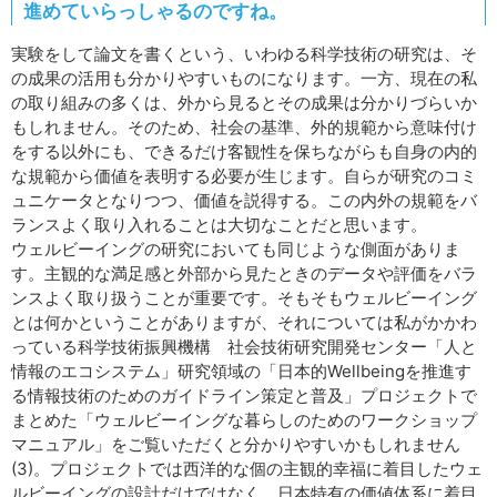
進めていらっしゃるのですね。
実験をして論文を書くという、いわゆる科学技術の研究は、そ
の成果の活用も分かりやすいものになります。一方、現在の私
の取り組みの多くは、外から見るとその成果は分かりづらいか
もしれません。そのため、社会の基準、外的規範から意味付け
をする以外にも、できるだけ客観性を保ちながらも自身の内的
な規範から価値を表明する必要が生じます。自らが研究のコミ
ュニケータとなりつつ、価値を説得する。この内外の規範をバ
ランスよく取り入れることは大切なことだと思います。
ウェルビーイングの研究においても同じような側面がありま
す。主観的な満足感と外部から見たときのデータや評価をバラ
ンスよく取り扱うことが重要です。そもそもウェルビーイング
とは何かということがありますが、それについては私がかかわ
っている科学技術振興機構 社会技術研究開発センター「人と
情報のエコシステム」研究領域の「日本的Wellbeingを推進す
る情報技術のためのガイドライン策定と普及」プロジェクトで
まとめた「ウェルビーイングな暮らしのためのワークショップ
マニュアル」をご覧いただくと分かりやすいかもしれません
(3)。プロジェクトでは西洋的な個の主観的幸福に着目したウェ
ルビーイングの設計だけではなく、日本特有の価値体系に着目