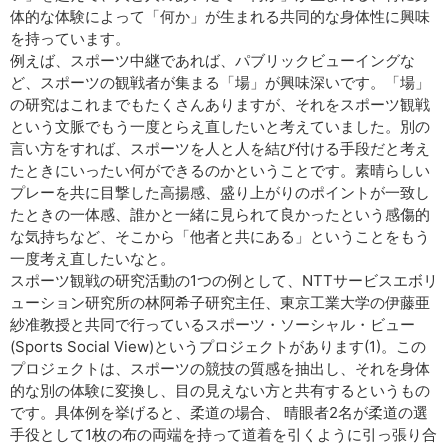
体的な体験によって「何か」が生まれる共同的な身体性に興味
を持っています。
例えば、スポーツ中継であれば、パブリックビューイングな
ど、スポーツの観戦者が集まる「場」が興味深いです。「場」
の研究はこれまでもたくさんありますが、それをスポーツ観戦
という文脈でもう一度とらえ直したいと考えていました。別の
言い方をすれば、スポーツを人と人を結び付ける手段だと考え
たときにいったい何ができるのかということです。素晴らしい
プレーを共に目撃した高揚感、盛り上がりのポイントが一致し
たときの一体感、誰かと一緒に見られて良かったという感傷的
な気持ちなど、そこから「他者と共にある」ということをもう
一度考え直したいなと。
スポーツ観戦の研究活動の1つの例として、NTTサービスエボリ
ューション研究所の林阿希子研究主任、東京工業大学の伊藤亜
紗准教授と共同で行っているスポーツ・ソーシャル・ビュー
(Sports Social View)というプロジェクトがあります(1)。この
プロジェクトは、スポーツの競技の質感を抽出し、それを身体
的な別の体験に変換し、目の見えない方と共有するというもの
です。具体例を挙げると、柔道の場合、 晴眼者2名が柔道の選
手役として1枚の布の両端を持って道着を引くように引っ張り合