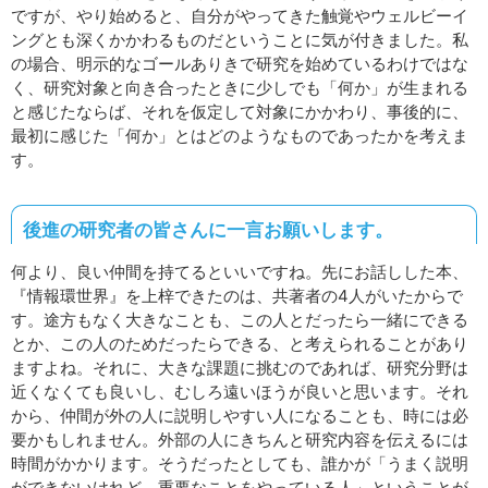
ですが、やり始めると、自分がやってきた触覚やウェルビーイ
ングとも深くかかわるものだということに気が付きました。私
の場合、明示的なゴールありきで研究を始めているわけではな
く、研究対象と向き合ったときに少しでも「何か」が生まれる
と感じたならば、それを仮定して対象にかかわり、事後的に、
最初に感じた「何か」とはどのようなものであったかを考えま
す。
後進の研究者の皆さんに一言お願いします。
何より、良い仲間を持てるといいですね。先にお話しした本、
『情報環世界』を上梓できたのは、共著者の4人がいたからで
す。途方もなく大きなことも、この人とだったら一緒にできる
とか、この人のためだったらできる、と考えられることがあり
ますよね。それに、大きな課題に挑むのであれば、研究分野は
近くなくても良いし、むしろ遠いほうが良いと思います。それ
から、仲間が外の人に説明しやすい人になることも、時には必
要かもしれません。外部の人にきちんと研究内容を伝えるには
時間がかかります。そうだったとしても、誰かが「うまく説明
ができないけれど、重要なことをやっている人」ということが