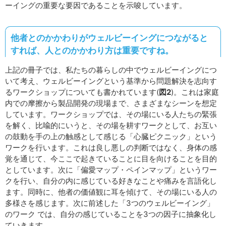
ーイングの重要な要因であることを示唆しています。
他者とのかかわりがウェルビーイングにつながると
すれば、人とのかかわり方は重要ですね。
上記の冊子では、私たちの暮らしの中でウェルビーイングにつ
いて考え、ウェルビーイングという基準から問題解決を志向す
るワークショップについても書かれています(
図2
)。これは家庭
内での摩擦から製品開発の現場まで、さまざまなシーンを想定
しています。ワークショップでは、その場にいる人たちの緊張
を解く、比喩的にいうと、その場を耕すワークとして、お互い
の鼓動を手の上の触感として感じる「心臓ピクニック」という
ワークを行います。これは良し悪しの判断ではなく、身体の感
覚を通じて、今ここで起きていることに目を向けることを目的
としています。次に「偏愛マップ・ペインマップ」というワー
クを行い、自分の内に感じている好きなことや痛みを言語化し
ます。同時に、他者の価値観に耳を傾けて、その場にいる人の
多様さを感じます。次に前述した「3つのウェルビーイング」
のワーク では、自分の感じていることを3つの因子に抽象化し
ていきます。