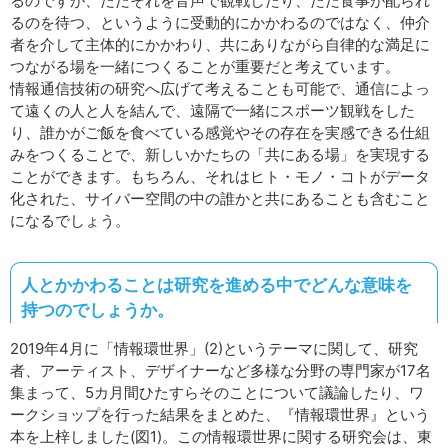
るのですが、ただそれを音声で観戦したり、ただ食事が配られ
るのを待つ、というように受動的にかかわるのではなく、仲介
者を介して主体的にかかわり、共にありながら自律的な満足に
つながる場を一緒につくることが重要だと考えています。
情報通信技術の研究へ広げて考えることも可能で、通信によっ
て遠くの人と人を結んで、遠隔で一緒にスポーツ観戦をした
り、誰かがご飯を食べている感覚やその存在を実感できる仕組
みをつくることで、新しいかたちの「共にある場」を実現する
ことができます。もちろん、それはヒト・モノ・コトがデータ
化された、サイバー空間の中の誰かと共にあることも含むこと
になるでしょう。
人とかかわることは研究を進める中でどんな意味を
持つのでしょうか。
2019年4月に「情報環世界」(2)というテーマに関して、研究
者、アーティスト、デザイナーなど多様な分野の専門家が17名
集まって、5カ月間ひたすらそのことについて議論したり、ワ
ークショップを行った結果をまとめた、『情報環世界』という
本を上梓しました(図1)。この情報環世界に関する研究会は、東