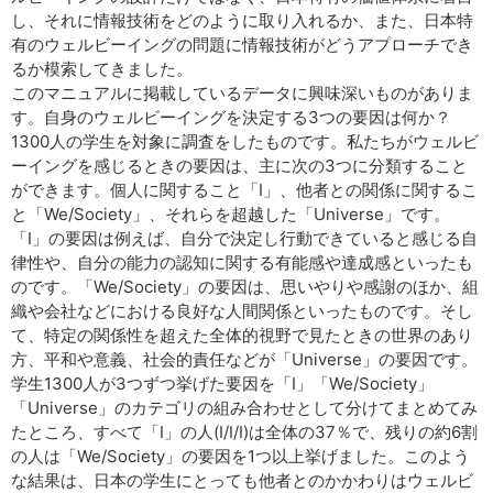
し、それに情報技術をどのように取り入れるか、また、日本特
有のウェルビーイングの問題に情報技術がどうアプローチでき
るか模索してきました。
このマニュアルに掲載しているデータに興味深いものがありま
す。自身のウェルビーイングを決定する3つの要因は何か？
1300人の学生を対象に調査をしたものです。私たちがウェルビ
ーイングを感じるときの要因は、主に次の3つに分類すること
ができます。個人に関すること「I」、他者との関係に関するこ
と「We/Society」、それらを超越した「Universe」です。
「I」の要因は例えば、自分で決定し行動できていると感じる自
律性や、自分の能力の認知に関する有能感や達成感といったも
のです。「We/Society」の要因は、思いやりや感謝のほか、組
織や会社などにおける良好な人間関係といったものです。そし
て、特定の関係性を超えた全体的視野で見たときの世界のあり
方、平和や意義、社会的責任などが「Universe」の要因です。
学生1300人が3つずつ挙げた要因を「I」「We/Society」
「Universe」のカテゴリの組み合わせとして分けてまとめてみ
たところ、すべて「I」の人(I/I/I)は全体の37％で、残りの約6割
の人は「We/Society」の要因を1つ以上挙げました。このよう
な結果は、日本の学生にとっても他者とのかかわりはウェルビ