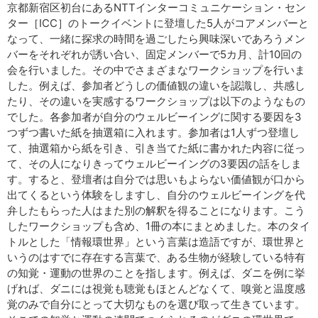
京都新宿区初台にあるNTTインターコミュニケーション・セン
ター［ICC］のトークイベントに登壇した5人がコアメンバーと
なって、一緒に探求の時間を過ごしたら興味深いであろうメン
バーをそれぞれが誘い合い、固定メンバーで5カ月、計10回の
会を行いました。その中でさまざまなワークショップを行いま
した。例えば、参加者どうしの価値観の違いを認識し、共感し
たり、その違いを実感するワークショップは以下のようなもの
でした。各参加者が自分のウェルビーイングに関する要因を3
つずつ書いた紙を抽選箱に入れます。参加者は1人ずつ登壇し
て、抽選箱から紙を引き、引き当てた紙に書かれた内容に従っ
て、その人になりきってウェルビーイングの3要因の話をしま
す。すると、登壇者は自分では思いもよらない価値観が口から
出てくるという体験をしますし、自分のウェルビーイングを代
弁したもらった人はまた別の解釈を得ることになります。こう
したワークショップも含め、1冊の本にまとめました。本のタイ
トルとした「情報環世界」という言葉は造語ですが、環世界と
いうのはすでに存在する言葉で、ある生物が経験している特有
の知覚・運動の世界のことを指します。例えば、ダニを例に挙
げれば、ダニには視覚も聴覚もほとんどなくて、嗅覚と温度感
覚のみで自分にとって大切なものを選び取って生きています。