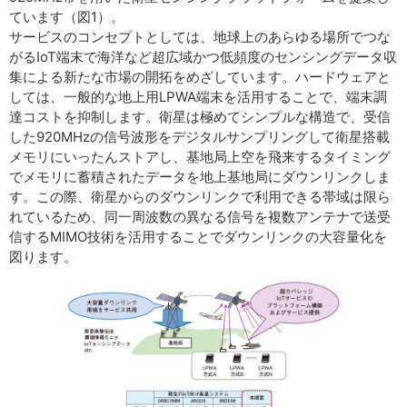
ています（図1）。
サービスのコンセプトとしては、地球上のあらゆる場所でつな
がるIoT端末で海洋など超広域かつ低頻度のセンシングデータ収
集による新たな市場の開拓をめざしています。ハードウェアと
しては、一般的な地上用LPWA端末を活用することで、端末調
達コストを抑制します。衛星は極めてシンプルな構造で、受信
した920MHzの信号波形をデジタルサンプリングして衛星搭載
メモリにいったんストアし、基地局上空を飛来するタイミング
でメモリに蓄積されたデータを地上基地局にダウンリンクしま
す。この際、衛星からのダウンリンクで利用できる帯域は限ら
れているため、同一周波数の異なる信号を複数アンテナで送受
信するMIMO技術を活用することでダウンリンクの大容量化を
図ります。