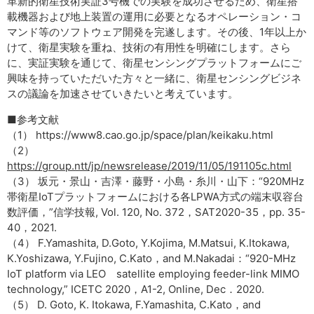
革新的衛星技術実証3号機での実験を成功させるため、衛星搭
載機器および地上装置の運用に必要となるオペレーション・コ
マンド等のソフトウェア開発を完遂します。その後、1年以上か
けて、衛星実験を重ね、技術の有用性を明確にします。さら
に、実証実験を通じて、衛星センシングプラットフォームにご
興味を持っていただいた方々と一緒に、衛星センシングビジネ
スの議論を加速させていきたいと考えています。
■参考文献
（1） https://www8.cao.go.jp/space/plan/keikaku.html
（2）
https://group.ntt/jp/newsrelease/2019/11/05/191105c.html
（3） 坂元・景山・吉澤・藤野・小島・糸川・山下：“920MHz
帯衛星IoTプラットフォームにおける各LPWA方式の端末収容台
数評価，”信学技報, Vol. 120, No. 372，SAT2020-35，pp. 35-
40，2021.
（4） F.Yamashita, D.Goto, Y.Kojima, M.Matsui, K.Itokawa,
K.Yoshizawa, Y.Fujino, C.Kato，and M.Nakadai：“920-MHz
IoT platform via LEO satellite employing feeder-link MIMO
technology,” ICETC 2020，A1-2, Online, Dec．2020.
（5） D. Goto, K. Itokawa, F.Yamashita, C.Kato，and