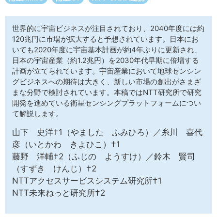
サイトマップ
世界的に宇宙ビジネスが注目されており、2040年度には約
120兆円に市場が拡大すると予想されています。日本にお
いても2020年度に宇宙基本計画が約4年ぶりに更新され、
日本の宇宙産業（約1.2兆円）を2030年代早期に倍増する
計画が立てられています。宇宙産業において地球センシン
グビジネスへの期待は大きく、新しい市場の創出がさまざ
まな分野で検討されています。本稿ではNTT研究所で研究
開発を進めている衛星センシングプラットフォームについ
て解説します。
山下 史洋†1（やました ふみひろ）／糸川 喜代
彦（いとかわ きよひこ）†1
藤野 洋輔†2（ふじの ようすけ）／鈴木 賢司
（すずき けんじ）†2
NTTアクセスサービスシステム研究所†1
NTT未来ねっと研究所†2