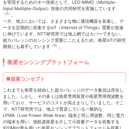
を実現するためのキー技術として、LEO-MIMO（Multiple-
Input Multiple-Output）技術の共同研究を実施しています
（2）
。
一方、地上においては、さまざまな物に通信機器を装着し、デ
ータを定期的に収集するIoT（Internet of Things）需要が急速
に伸びています。NTT研究所では地上網ではカバーできない、
超カバレッジのセンシング需要にこたえるため、衛星IoTの研究
（3）
開発にも着手しています
。
衛星センシングプラットフォーム
■提案コンセプト
これまでも衛星を経由した超カバレッジのデータ集信は存在し
ました。しかし、その多くは衛星専用装置や衛星専用周波数を
用いており、サービスのコストが高止まりしていました。そこ
で、NTT研究所では、地上で普及している一般的な
LPWA（Low Power Wide Area）端末と同じ周波数、同じ電力
の端末を用い、低軌道衛星を介して小容量データを収集する
920MHz帯を用いた衛星センシングプラットフォームを提案し