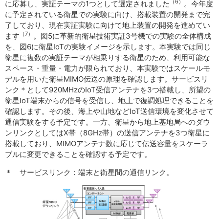
（6）
に応募し、実証テーマの1つとして選定されました
。今年度
に予定されている衛星での実験に向け、搭載装置の開発まで完
了しており、現在実証実験に向けて地上装置の開発を進めてい
（7）
ます
。図5に革新的衛星技術実証3号機での実験の全体構成
を、図6に衛星IoTの実験イメージを示します。本実験では同じ
衛星に複数の実証テーマが相乗りする衛星のため、利用可能な
スペース・重量・電力が限られており、本実験ではスケールモ
デルを用いた衛星MIMO伝送の原理を確認します。サービスリ
ンク＊として920MHzのIoT受信アンテナを3つ搭載し、所望の
衛星IoT端末からの信号を受信し、地上で復調処理できることを
確認します。その後、海上や山地などIoT送信環境を変化させて
通信実験をする予定です。一方、衛星から地上基地局へのダウ
ンリンクとしてはX帯（8GHz帯）の送信アンテナを3つ衛星に
搭載しており、MIMOアンテナ数に応じて伝送容量をスケーラ
ブルに変更できることを確認する予定です。
＊ サービスリンク：端末と衛星間の通信リンク。