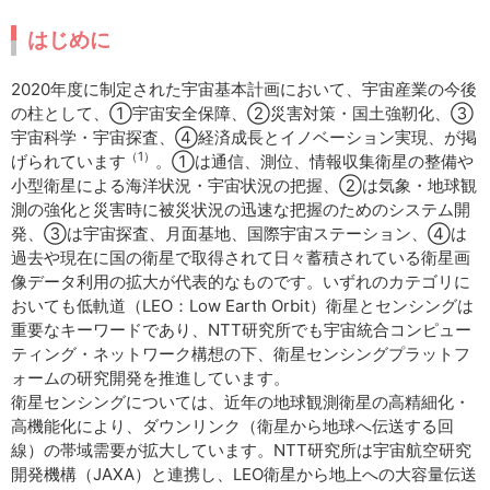
はじめに
2020年度に制定された宇宙基本計画において、宇宙産業の今後
の柱として、①宇宙安全保障、②災害対策・国土強靭化、③
宇宙科学・宇宙探査、④経済成長とイノベーション実現、が掲
（1）
げられています
。①は通信、測位、情報収集衛星の整備や
小型衛星による海洋状況・宇宙状況の把握、②は気象・地球観
測の強化と災害時に被災状況の迅速な把握のためのシステム開
発、③は宇宙探査、月面基地、国際宇宙ステーション、④は
過去や現在に国の衛星で取得されて日々蓄積されている衛星画
像データ利用の拡大が代表的なものです。いずれのカテゴリに
おいても低軌道（LEO：Low Earth Orbit）衛星とセンシングは
重要なキーワードであり、NTT研究所でも宇宙統合コンピュー
ティング・ネットワーク構想の下、衛星センシングプラットフ
ォームの研究開発を推進しています。
衛星センシングについては、近年の地球観測衛星の高精細化・
高機能化により、ダウンリンク（衛星から地球へ伝送する回
線）の帯域需要が拡大しています。NTT研究所は宇宙航空研究
開発機構（JAXA）と連携し、LEO衛星から地上への大容量伝送