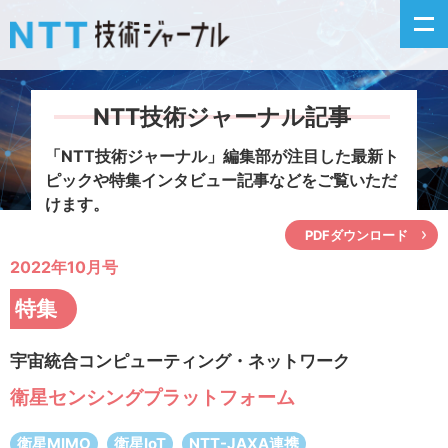
NTT技術ジャーナル記事
新着情報
「NTT技術ジャーナル」編集部が注目した
最新ト
ピックや特集インタビュー記事などをご覧いただ
最新号の主な記事
けます。
PDFダウンロード
カテゴリ毎記事
2022年10月号
掲載月毎記事
特集
イベントカレンダー
宇宙統合コンピューティング・ネットワーク
衛星センシングプラットフォーム
問い合わせ
衛星MIMO
衛星IoT
NTT-JAXA連携