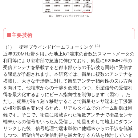
■主要技術
（4）
（1） 衛星ブラインドビームフォーミング
近年920MHz帯を用いた地上IoT端末の台数はスマートメータの
利用等により都市部で急速に伸びており、衛星に920MHz帯の
受信アンテナを搭載すると都市部からの干渉波も同時に受信す
る課題が予想されます。本研究では、衛星に複数のアンテナを
搭載し、大きな干渉源に対して衛星アンテナ指向性のヌル方向
を向けて、他端末からの干渉を低減しつつ、所望信号の受信利
得を最大化するようにビーム指向性を制御します（図2）。た
だし、衛星が時々刻々移動することで衛星センサ端末と干渉源
の相対関係も変化するため、リアルタイムでのビーム制御は困
難です。そこで、衛星に搭載された複数アンテナで衛星センサ
端末からの信号をいったん受信し、衛星を介して地上にダウン
リンクした後、信号処理で端末単位に他端末からの干渉を低減
しつつ、所望信号の受信利得を最大化する方法を検討していま