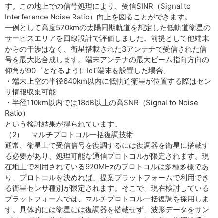
す。この地上での信号処理により、受信SINR（Signal to
Interference Noise Ratio）向上を図ることができます。
一例として高度570kmの太陽同期軌道を想定した低軌道衛星の
サービスエリアを回線設計で評価しました。前提として他端末
からの干渉はなく、衛星搭載された3アンテナで受信された信
号を最大比合成します。端末アンテナの最大ビーム指向方向の
仰角が90゜となるようにIoT端末を設置した場合、
・端末上空の半径640km以内に低軌道衛星が位置する際はセン
サ情報収集可能
・半径110km以内では18dB以上の高SNR（Signal to Noise
Ratio）
という検討結果が得られています。
（2） マルチプロトコル一括復調技術
通常、衛星上で受信信号を復調するには復調器を衛星に搭載す
る必要があり、処理可能な通信プロトコルが限定されます。現
在地上で利用されている920MHzのプロトコルは多種多様であ
り、プロトコルを決めれば、提案プラットフォームで利用でき
る衛星センサ種別が限定されます。そこで、現在検討している
プラットフォームでは、マルチプロトコル一括復調を採用しま
す。具体的には衛星には復調器を搭載せず、波形データをサン