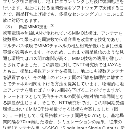
プリング後に蓄積し、地上にダウンリンクした後に復調処理を
行います。地上における復調処理をソフトウェアで実施するこ
とで、衛星打ち上げ後でも、多様なセンシングプロトコルに柔
軟に対応できます。
（5）
（3） 衛星MIMO技術
携帯電話や無線LANで使われているMIMO技術は、アンテナを
複数用いて限られた周波数で伝送容量を改善する技術であり、
マルチパス環境でMIMOチャネルの相互相関が低いときに伝送
容量が改善されます。そのため、これまで衛星通信のような見
通し環境ではパス間の相関が高く、MIMO技術の適用が難しい
とされてきました。この課題に対してNTT研究所ではJAXAと
ともに、衛星に複数アンテナを搭載し、地上にも複数アンテナ
を設置するが、その地上のアンテナ間の距離を物理的に離すこ
とでチャネル相関を下げる方法を提案しています。物理的に地
上アンテナを離せばチャネル相関を下げることができますが、
トレードオフとして受信チャネルの関係が相対的に非同期とな
る課題が生じます。そこで、NTT研究所では、この非同期受信
環境においてMIMO干渉補償できる技術を考案しました（図
3）。一例として、衛星搭載アンテナ間隔を0.7mとし、基地局
間間隔を70km離した場合、シミュレーションの結果、従来の
送受1アンテナを用いるSISO（Single Input Single Output）伝