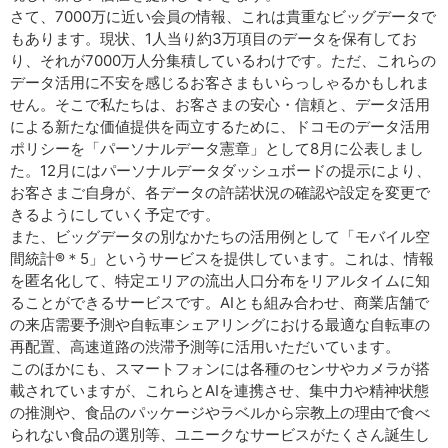
さて、7000万に近い会員の情報、これは貴重なビッグデータで
もあります。現状、1人当り約3万項目のデータを保有してお
り、それが7000万人分集積しているわけです。ただ、これらの
データ活用に不安を感じるお客さまもいらっしゃるかもしれま
せん。そこで私たちは、お客さまの安心・信頼と、データ活用
による新たな価値提供を両立するために、ドコモのデータ活用
ポリシーを「パーソナルデータ憲章」として8月に公表しまし
た。12月にはパーソナルデータダッシュボードの提示により、
お客さまご自身が、各データの許諾状況の確認や設定を変更で
きるようにしていく予定です。
また、ビッグデータの別なかたちの活用例として「モバイル空
間統計®＊5」というサービスを提供しています。これは、情報
を匿名化して、特定エリアの流出人口分布をリアルタイムに知
ることができるサービスです。AIとも組み合わせ、商業店舗で
の来店需要予測や自転車シェアリングにおける最適な自転車の
再配置、高速道路の渋滞予測等に活用いただいています。
このほかにも、スマートフォンには各種のセンサやカメラが搭
載されていますが、これらとAIを連携させ、集中力や精神状態
の推測や、食品のパッケージやラベルから宗教上の理由で食べ
られない食品の選別等、ユニークなサービスがたくさん誕生し