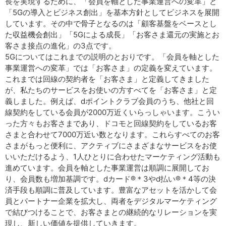
長を実現するために、「会員を軸とした事業運営への変革」と
「5Gの導入とビジネス創出」を基本方針としてビジネスを展開
しています。その中で骨子となるのは「顧客基盤をベースとし
た収益機会創出」「5Gによる成長」「お客さま還元の実施とお
客さま接点の進化」の3点です。
5Gについてはこれまでの説明のとおりです。「会員を軸とした
事業運営への変革」では「お客さま」の定義を変えています。
これまでは回線の契約者を「お客さま」と定義してきました
が、私たちのサービスをお使いの方すべてを「お客さま」と定
義しました。例えば、dポイントクラブ会員のうち、他社と回
線契約をしている会員が2000万近くいらっしゃいます。こうい
った方々もお客さまであり、ドコモと回線契約をしているお客
さまと合わせて7000万近い数となります。これらすべてのお客
さまがもっと便利に、アクティブにさまざまなサービスをお使
いいただけるよう、1人ひとりに合わせたマーケティング活動も
進めています。会員を軸とした事業運営は順調に展開してお
り、会員数も増加基調です。dカード®＊3やd払い®＊4等の決
済手段も順調に普及しています。豊富なアセットを活かして会
員とパートナー企業を拡大し、両者をデジタルマーケティング
で結びつけることで、お客さまとの継続的なリレーションを実
現し、新しい価値を提供していきます。