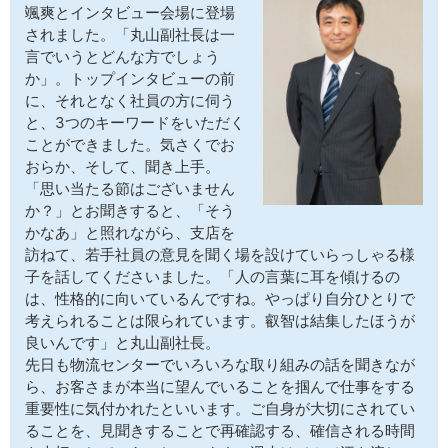
颯爽とインタビュー会場に登場
されました。「丸山副社長は一
言でいうとどんな方でしょう
か」。トップインタビューの前
に、それとなく社員の方に伺う
と、3つのキーワードをいただく
ことができました。気さくでお
おらか、そして、聞き上手。
「思い当たる節はございません
か？」とお聞きすると、「そう
かなあ」と照れながら、支店を
訪ねて、若手社員の意見を聞く場を設けていらっしゃる様
子を話してくださいました。「人の言葉に耳を傾けるの
は、性格的に向いているんですね。やっぱり自分ひとりで
考えられることは限られています。叡智は結集したほうが
良いんです」と丸山副社長。
先日も物流センターでいろいろな取り組みの話を聞きなが
ら、お客さまが本当に望んでいることを掴んで仕事をする
重要性に気付かれたといいます。ご自身が大切にされてい
ることを、見聞きすることで再確認する、確信される時間