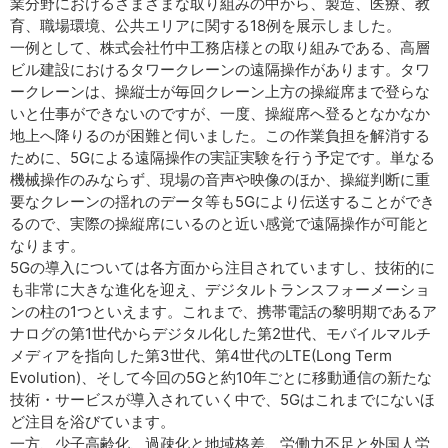
業分野におけるさまざまな取り組みの中から、製造、医療、教
育、職場環境、公共エリアに関する18例を展示しました。
一例として、株式会社竹中工務店様との取り組みである、高層
ビル建設におけるタワークレーンの遠隔操作があります。タワ
ークレーンは、操縦士が毎回クレーン上方の操縦席まで登らな
いと仕事ができないのですが、一度、操縦席へ登るとなかなか
地上へ降りるのが困難と伺いました。この作業負担を解消する
ために、5Gによる遠隔操作の実証実験を行う予定です。単なる
機械操作のみならず、現場の音声や映像のほか、操縦判断に重
要なクレーンの揺れのデータ等も5Gにより伝送することができ
るので、実際の操縦席にいるのと近い感覚で遠隔操作が可能と
なります。
5Gの導入については各方面から注目されていますし、技術的に
も非常に大きな進化を迎え、デジタルトランスフォーメーショ
ンの柱の1つといえます。これまで、携帯電話の黎明期であるア
ナログの第1世代からデジタル化した第2世代、モバイルマルチ
メディアを指向した第3世代、第4世代のLTE(Long Term
Evolution)、そして今回の5Gと約10年ごとに移動通信の新たな
技術・サービスが導入されていく中で、5Gはこれまでにないほ
ど注目を浴びています。
一方、少子高齢化、過疎化と地域格差、労働力不足と外国人労