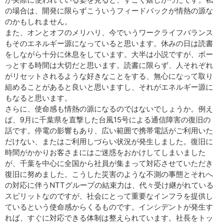
の場合は、開発に限らずこういうフィードバックが情熱の源な
のかもしれません。
また、オンとオフのメリハリ、今でいうワークライフバランス
もそのエネルギー源になっていると思います。休みの日は読書
をしながら十分に休息をしています。大半は小説ですが、ボー
っとする時間は大切だと思います。読書に限らず、人それぞれ
がリセットされるような好きなことをする、無心になって取り
組めることがあると良いと思いますし、それがエネルギー源に
もなると思います。
さらに、使命感も情熱の源になるのではないでしょうか。例え
ば、9月に千葉県を直撃した台風15号による通信障害の復旧の
話です。停電の影響もあり、広い範囲で携帯電話がご利用いた
だけない、またはご利用しづらい状況が発生しました。復旧に
時間がかかりお客さまにはご迷惑をおかけしてしまいました
が、千葉を中心に全国から社員が集まって対応させていただき
復旧に努めました。こうした災害のような不測の事態とそれへ
の対応に伴うNTTグループの結束力は、代々受け継がれている
スピリットなのですが、社会にとって重要なインフラを提供し
ているという使命感からくるものです。インシデントが発生す
れば、すぐに対応できる体制は整えられています。社長をトッ