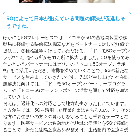
5Gによって日本が抱えている問題の解決が促進しそ
うですね。
ほかにも5Gプレサービスでは、ドコモが5Gの基地局装置や移
動局に接続する映像伝送機器などをパートナーに対して無償で
提供し、各種検証等を行っていただける、「ドコモ5Gオープン
ラボ®＊2」を4カ所から11カ所に拡大しました。5Gを使ってみ
たいというパートナーにはぜひこの「ドコモ5Gオープンラボ
®」をご活用いただき、連携を深めていくことで、5Gの新たな
サービスを生み出していきたいです。先ほど申し上げた社会課
題解決に向けては、「ドコモ5Gオープンパートナープログラ
ム」や「ドコモ5Gオープンラボ®」の活動を通して対応を加速
していきます。
例えば、過疎化への対応として地方創生がうたわれています。
地方創生では、5Gを活用した産業創出はもちろんのこと、その
地方にお住まいの方々の暮らしを守ることも重要なテーマとな
ります。医療サービスの過疎地と他地域の病院とを5Gで接続す
ることで、新たに遠隔医療基盤が整えば、生活圏内で医療を受