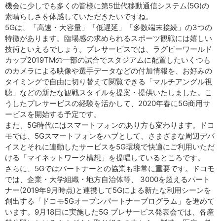
機会に少しでも多くの皆様に第5世代移動通信システム(5G)の
素晴らしさを体感していただきたいですね。
5Gは、「高速・大容量」「低遅延」「多数端末接続」の3つの
特徴があります。臨場感の求められるスポーツ観戦には嬉しい
技術といえるでしょう。プレサービスでは、ラグビーワールド
カップ2019TMの一部の試合でスタジアムに配置したいくつも
のカメラによる映像や選手データなどの付加情報を、お好みの
タイミングで自由に切り替えて閲覧できる「マルチアングル視
聴」などの新たな観戦スタイルを提案・提供いたしました。こ
うしたプレサービスの経験を活かして、2020年春に5G商用サ
ービスを開始する予定です。
また、5G時代にはスマートフォンのあり方も変わります。ドコ
モでは、5Gスマートフォンをハブとして、さまざまな周辺デバ
イスとそれに連動したサービスを5G環境で快適にご利用いただ
ける「マイネットワーク構想」を提唱しているところです。
さらに、5Gではパートナーとの協業も非常に重要です。ドコモ
では、企業・大学組織・地方自治体等、 3000を超えるパート
ナー(2019年9月時点)と連携して5Gによる新たな利用シーンを
創出する「ドコモ5Gオープンパートナープログラム」を進めて
います。9月18日に実施した5G プレサービス発表会では、各産