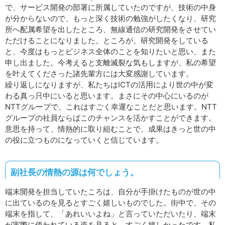
で、サービス開発の部署に所属していたのですが、技術の中身
が分からないので、もっと深く技術の勉強がしたくなり、研究
所へ配属希望を出したところ、無線通信の研究開発をさせてい
ただけることになりました。ところが、研究開発をしている
と、今度はもっとビジネス全体のことを知りたいと思い、また
申し出ました。今考えると支離滅裂な気もしますが、私の希望
を叶えてくださった諸先輩方には大変感謝しています。
繰り返しになりますが、私たちはICTの活用により世の中が変
わる真っ只中にいると思います。まさにその中心にいるのが
NTTグループで、これはすごく幸運なことだと思います。NTT
グループの社員ならばこのチャンスを活かすことができます。
意思を持って、情熱的に取り組むことで、成果はきっと世の中
の役に立つものになっていくと信じています。
副社長の情熱の源は何でしょう。
端末開発を担当していたころは、自分が手掛けたものが世の中
に出ているのを見るとすごく嬉しいものでした。街中で、その
端末を指して、「あれいいよね」と言っていただいたり、端末
が実際に使われている姿を見ると、すごく嬉しかったです。私