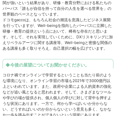
関が強いという結果があり、研修・教育分野における私たちの
パーパス「誰もが自信を持って自分の人生を選べる世界を」の
世界観のベースとなっています。
ドコモgaccoは、もちろん社会の潮流を意識したビジネス展開
を行っていますが、Well-beingを指向したパーパスに立脚した
研修・教育の提供という点において、稀有な存在だと思いま
す。そして、それを実現していくために、DXリスキリングに加
えリベラルアーツに関する講座等、Well-beingと密接な関係の
ある講座も多く取りそろえ、自己選択の幅を広げています。
◆今後の展望についてお聞かせください。
コロナ禍でオンラインで学習するということも当たり前のよう
な環境になり、オンライン学習の市場も2021年で3000億円以
上といわれています。また、政府や企業による人的資本の強化
などが追い風となると思われます。そして、さまざまなツール
や学びの場が提供され、個人個人の学びに対して背中を押すよ
うな状況にあります。一方で、何から学べばいいか分からな
い、どうすればいいのか分からないという意見も多く、なかな
か一歩を踏み出すことができないという現状にあります。