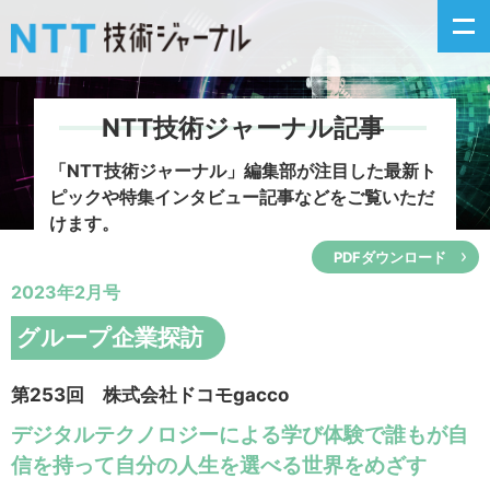
NTT技術ジャーナル記事
新着情報
「NTT技術ジャーナル」編集部が注目した
最新ト
ピックや特集インタビュー記事などをご覧いただ
最新号の主な記事
けます。
PDFダウンロード
カテゴリ毎記事
2023年2月号
掲載月毎記事
グループ企業探訪
イベントカレンダー
第253回 株式会社ドコモgacco
デジタルテクノロジーによる学び体験で誰もが自
問い合わせ
信を持って自分の人生を選べる世界をめざす