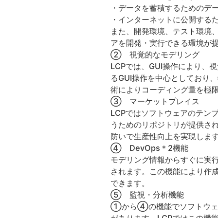
・データを蓄積するためのデ
・インターネットに公開する
また、開発環境、テスト環境、
アを開発・実行できる環境が
② 視覚的なモデリング
LCPでは、GUI操作により
るGUI操作を中心としており
術によりコーディング量を極
③ マーケットプレイス
LCPではソフトウェアのテン
うためのリポジトリが提供さ
防いで生産性向上を実現しま
④ DevOps＊2機能
モデリング情報からすぐに実行
されます。この機能により作
できます。
⑤ 監視・分析機能
①から④の機能でソフトウェ