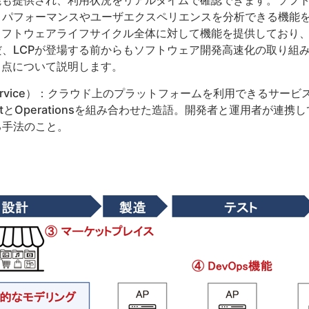
能も提供され、利用状況をリアルタイムで確認できます。ソフ
、パフォーマンスやユーザエクスペリエンスを分析できる機能
ソフトウェアライフサイクル全体に対して機能を提供しており
、LCPが登場する前からもソフトウェア開発高速化の取り組
る点について説明します。
as a Service）：クラウド上のプラットフォームを利用できるサー
pmentとOperationsを組み合わせた造語。開発者と運用者が
る手法のこと。