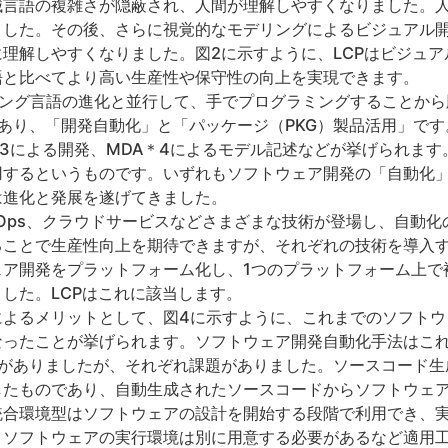
械言語の複雑さが隠蔽され、人間が理解しやすくなりました。
した。その後、さらに視覚的なモデリングによるビジュアル開
理解しやすくなりました。図2に示すように、LCPはビジュ
語と比べてより高い生産性や保守性の向上を実現できます。
ミング言語の進化と並行して、手でプログラミングすることから
あり、「開発自動化」と「パッケージ（PKG）製品活用」です
＊3による開発、MDA＊4によるモデル記述などが挙げられます
用するというものです。いずれもソフトウェア開発の「自動化
は進化と発展を遂げてきました。
DevOps、クラウドサービスなどさまざまな技術が登場し、自動
ることで生産性向上を期待できますが、それぞれの技術を導入
ェア開発をプラットフォーム化し、1つのプラットフォーム上で
した。LCPはこれに該当します。
によるメリットとして、図4に示すように、これまでのソフトウ
なったことが挙げられます。ソフトウェア開発自動化手法はこ
類がありましたが、それぞれ課題がありました。ソースコード生
したものであり、自動生成されたソースコードからソフトウェ
統合環境型はソフトウェアの設計を開始する段階で利用でき、
、ソフトウェアの実行環境は別に用意する必要があるなど適用