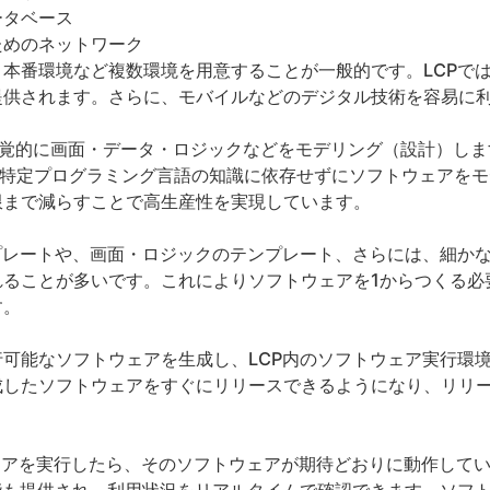
ータベース
ためのネットワーク
本番環境など複数環境を用意することが一般的です。LCPで
提供されます。さらに、モバイルなどのデジタル技術を容易に
、視覚的に画面・データ・ロジックなどをモデリング（設計）し
、特定プログラミング言語の知識に依存せずにソフトウェアを
限まで減らすことで高生産性を実現しています。
プレートや、画面・ロジックのテンプレート、さらには、細か
れることが多いです。これによりソフトウェアを1からつくる必
す。
可能なソフトウェアを生成し、LCP内のソフトウェア実行環
成したソフトウェアをすぐにリリースできるようになり、リリ
アを実行したら、そのソフトウェアが期待どおりに動作してい