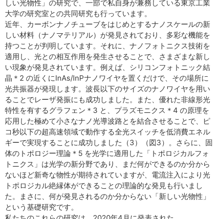
しい光物性」の研究で、一部で私自身が兼務している東京工業
大学の研究室との共同研究も行っています。
近年、カーボンナノチューブをはじめとするナノスケールの新
しい材料（ナノマテリアル）が発見されており、多彩な機能を
持つことが判明しています。それに、ナノフォトニクス技術を
適用し、光との相互作用を発生させることで、さまざまな新し
い現象が発見されています。例えば、シリコンフォトニック結
晶＊2 の近くにInAs/InPナノワイヤを置くだけで、その場所に
光共振器が発現します。波長以下のサイズのナノワイヤを用い
ることでレーザ発振にも成功しました。また、優れた非線形光
特性を有するグラフェン＊3 と、プラズモニクス＊4 の原理を
応用した極めて小さなナノ光導波路とを結合させることで、ピ
コ秒以下の超高速領域で動作する全光スイッチを低消費エネル
ギーで実現することに成功しました（3）（図3）。さらに、固
体のトポロジー理論＊5 を光学に適用した「トポロジカルフォ
トニクス」は光学の新分野であり、まだ何ができるのか分から
ないほど新奇な物性が期待されていますが、電流注入により光
トポロジカル絶縁体ができることの理論的な発見も行いまし
た。まさに、何が発見されるのか分からない「新しい光物性」
という基礎研究です。
私たちのこれらの研究は、2020年4月に発表された