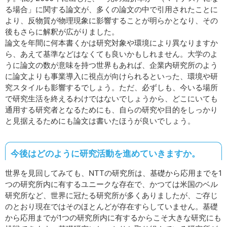
る場合」に関する論文が、多くの論文の中で引用されたことに
より、反物質が物理現象に影響することが明らかとなり、その
後もさらに解釈が広がりました。
論文を年間に何本書くかは研究対象や環境により異なりますか
ら、あえて基準などはなくても良いかもしれません。大学のよ
うに論文の数が意味を持つ世界もあれば、企業内研究所のよう
に論文よりも事業導入に視点が向けられるといった、環境や研
究スタイルも影響するでしょう。ただ、必ずしも、今いる場所
で研究生活を終えるわけではないでしょうから、どこにいても
通用する研究者となるためにも、自らの研究や目的をしっかり
と見据えるためにも論文は書いたほうが良いでしょう。
今後はどのように研究活動を進めていきますか。
世界を見回してみても、NTTの研究所は、基礎から応用までを1
つの研究所内に有するユニークな存在で、かつては米国のベル
研究所など、世界に冠たる研究所が多くありましたが、ご存じ
のとおり現在ではそのほとんどが存在すらしていません。基礎
から応用までが1つの研究所内に有するからこそ大きな研究にも