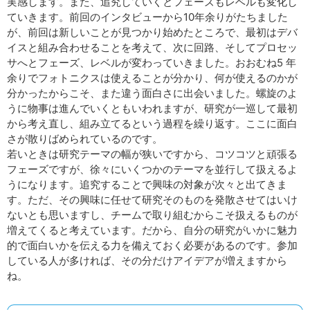
実感します。また、追究していくとフェーズもレベルも変化し
ていきます。前回のインタビューから10年余りがたちました
が、前回は新しいことが見つかり始めたところで、最初はデバ
イスと組み合わせることを考えて、次に回路、そしてプロセッ
サへとフェーズ、レベルが変わっていきました。おおむね5 年
余りでフォトニクスは使えることが分かり、何が使えるのかが
分かったからこそ、また違う面白さに出会いました。螺旋のよ
うに物事は進んでいくともいわれますが、研究が一巡して最初
から考え直し、組み立てるという過程を繰り返す。ここに面白
さが散りばめられているのです。
若いときは研究テーマの幅が狭いですから、コツコツと頑張る
フェーズですが、徐々にいくつかのテーマを並行して扱えるよ
うになります。追究することで興味の対象が次々と出てきま
す。ただ、その興味に任せて研究そのものを発散させてはいけ
ないとも思いますし、チームで取り組むからこそ扱えるものが
増えてくると考えています。だから、自分の研究がいかに魅力
的で面白いかを伝える力を備えておく必要があるのです。参加
している人が多ければ、その分だけアイデアが増えますから
ね。