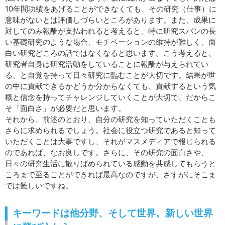
10年間功績をあげることができなくても、その研究（仕事）に
意味がないとは評価しづらいところがあります。また、成果に
対してのみ報酬が支払われると考えると、特に研究スパンの長
い基礎研究のような場合、モチベーションの維持が難しく、面
白い研究どころの話ではなくなると思います。こう考えると、
研究者自身は研究活動をしていることに報酬が与えられてい
る、と自覚を持って日々研究に臨むことが大切です。結果が世
の中に貢献できるかどうか分からなくても、貢献するという気
概と信念を持ってチャレンジしていくことが大切で、だからこ
そ「面白さ」が必要だと思います。
それから、前述のとおり、自分の研究を知っていただくことも
さらに求められるでしょう。社会に役立つ研究であると知って
いただくことは大事ですし、それがマスメディアで報じられる
のであれば、なお良しです。さらに、その研究の面白さや、
日々の研究生活に散りばめられている感動を共感してもらうと
ころまで至ることができれば最高なのですが、さすがにそこま
では難しいですね。
キーワードは他分野、そして世界。新しい世界