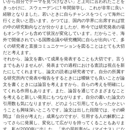
いから自分でテーマを見つけなさい」と上司に言われたことを
きっかけに、スウェーデンに1 年間留学し、これが非常に良い
経験となりました。若いときに自らチャンスをつくって海外に
行くと良いと思います。かつては、国内の学界に出席すれば世
の中の研究動向などが分かりましたが、昨今では研究発表の場
もオンラインも含めて状況が変化しています。だからこそ、海
外で開催されている国際会議や研究機関に自らが出向いて、多
くの研究者と直接コミュニケーションを図ることはとても大切
だと考えます。
それから、論文を書いて成果を発表することも大切です。言う
までもありませんが、発表までの過程における査読は視点を新
たにしてくれますし、論文の読者は研究者です。自分の所属す
る研究所内で発表や報告をするときには曖昧でも良いことが論
文を書くときには論旨を考えますから、自らの考えを明確にし
てくれる作用もあります。また、論旨を通じてさまざまなこと
を考えると新しい発見にもつながります。自分の書いた論文の
引用数も気になりますが、どのように引用してもらったかとい
うことも興味深いところです。論文は出した段階では、その瞬
間は「自分が考えた」成果なのですが、引用する人の解釈によ
ってさらに発展し、変化して広がりを持ってくることもありま
す。私が2000年に出した、「光の屈折率が−（マイナス）にな