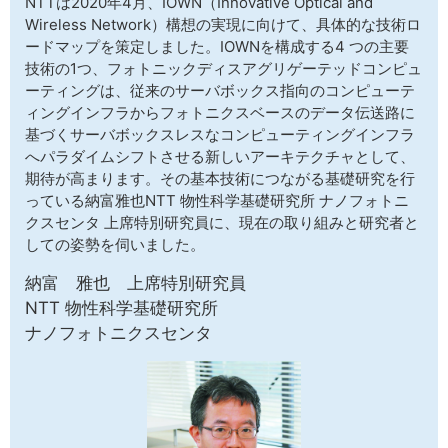
NTTは2020年4月、IOWN（Innovative Optical and
サイトマップ
Wireless Network）構想の実現に向けて、具体的な技術ロ
ードマップを策定しました。IOWNを構成する4 つの主要
技術の1つ、フォトニックディスアグリゲーテッドコンピュ
ーティングは、従来のサーバボックス指向のコンピューテ
ィングインフラからフォトニクスベースのデータ伝送路に
基づくサーバボックスレスなコンピューティングインフラ
へパラダイムシフトさせる新しいアーキテクチャとして、
期待が高まります。その基本技術につながる基礎研究を行
っている納富雅也NTT 物性科学基礎研究所 ナノフォトニ
クスセンタ 上席特別研究員に、現在の取り組みと研究者と
しての姿勢を伺いました。
納富 雅也 上席特別研究員
NTT 物性科学基礎研究所
ナノフォトニクスセンタ