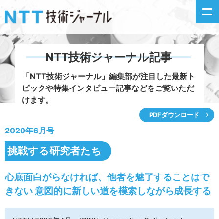
NTT技術ジャーナル記事
新着情報
「NTT技術ジャーナル」編集部が注目した
最新ト
ピックや特集インタビュー記事などをご覧いただ
最新号の主な記事
けます。
PDFダウンロード
カテゴリ毎記事
2020年6月号
掲載月毎記事
挑戦する研究者たち
イベントカレンダー
心底面白がらなければ、他者を魅了することはで
きない 意図的に新しい道を模索しながら成長する
問い合わせ