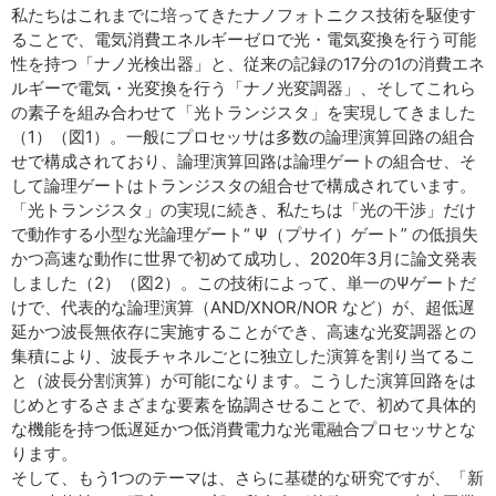
私たちはこれまでに培ってきたナノフォトニクス技術を駆使す
ることで、電気消費エネルギーゼロで光・電気変換を行う可能
性を持つ「ナノ光検出器」と、従来の記録の17分の1の消費エネ
ルギーで電気・光変換を行う「ナノ光変調器」、そしてこれら
の素子を組み合わせて「光トランジスタ」を実現してきました
（1）（図1）。一般にプロセッサは多数の論理演算回路の組合
せで構成されており、論理演算回路は論理ゲートの組合せ、そ
して論理ゲートはトランジスタの組合せで構成されています。
「光トランジスタ」の実現に続き、私たちは「光の干渉」だけ
で動作する小型な光論理ゲート“ Ψ（プサイ）ゲート” の低損失
かつ高速な動作に世界で初めて成功し、2020年3月に論文発表
しました（2）（図2）。この技術によって、単一のΨゲートだ
けで、代表的な論理演算（AND/XNOR/NOR など）が、超低遅
延かつ波長無依存に実施することができ、高速な光変調器との
集積により、波長チャネルごとに独立した演算を割り当てるこ
と（波長分割演算）が可能になります。こうした演算回路をは
じめとするさまざまな要素を協調させることで、初めて具体的
な機能を持つ低遅延かつ低消費電力な光電融合プロセッサとな
ります。
そして、もう1つのテーマは、さらに基礎的な研究ですが、「新