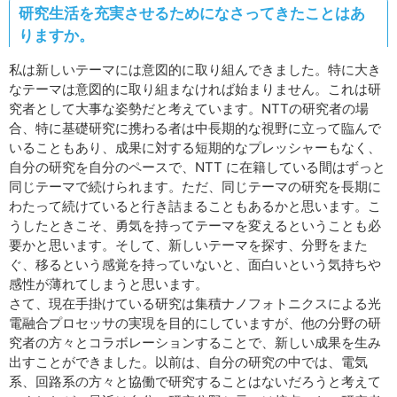
研究生活を充実させるためになさってきたことはあ
りますか。
私は新しいテーマには意図的に取り組んできました。特に大き
なテーマは意図的に取り組まなければ始まりません。これは研
究者として大事な姿勢だと考えています。NTTの研究者の場
合、特に基礎研究に携わる者は中長期的な視野に立って臨んで
いることもあり、成果に対する短期的なプレッシャーもなく、
自分の研究を自分のペースで、NTT に在籍している間はずっと
同じテーマで続けられます。ただ、同じテーマの研究を長期に
わたって続けていると行き詰まることもあるかと思います。こ
うしたときこそ、勇気を持ってテーマを変えるということも必
要かと思います。そして、新しいテーマを探す、分野をまた
ぐ、移るという感覚を持っていないと、面白いという気持ちや
感性が薄れてしまうと思います。
さて、現在手掛けている研究は集積ナノフォトニクスによる光
電融合プロセッサの実現を目的にしていますが、他の分野の研
究者の方々とコラボレーションすることで、新しい成果を生み
出すことができました。以前は、自分の研究の中では、電気
系、回路系の方々と協働で研究することはないだろうと考えて