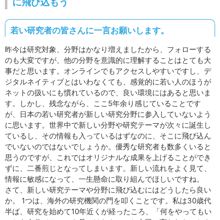
に飛び込もう
若い研究者の皆さんに一言お願いします。
昨今は研究対象、分野はかなり増えましたから、フォローする
のも大変ですが、他の分野を意識的に理解することはとても大
事だと思います。オンラインでもアクセスしやすいですし、デ
ジタルネイティブとはいわなくても、感覚的に若い人のほうが
ネットの扱いにも慣れているので、良い環境にはあると思いま
す。しかし、残念ながら、ここ5年余り感じていることです
が、日本の若い研究者が新しい研究分野に参入していないよう
に思います。世界中で新しい分野や研究テーマが次々に誕生し
ているし、その情報も入っているはずなのに、そこに飛び込ん
でいないのではないでしょうか。優秀な研究者も数多くいると
思うのですが、これではオリジナルな成果を上げることができ
ずに、二番煎じとなってしまいます。新しい流れをよく見て、
情報に敏感になって、一生懸命に取り組んでほしいですね。
さて、新しい研究テーマや分野に飛び込むにはどうしたら良い
か。 1つは、海外の研究機関の門を叩くことです。私は30歳代
半ば、研究を始めて10年近くが経ったころ、「何をやってもい