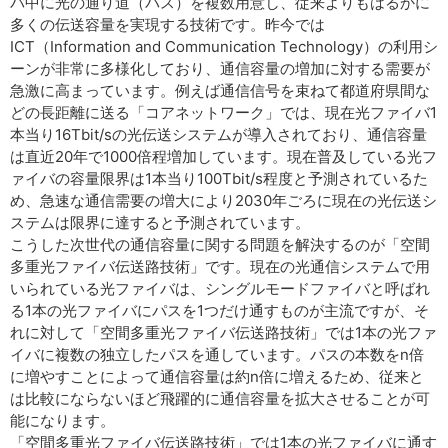
バ中に光の通り道（パス）を複数用意し、従来よりもはるかに
多くの伝送容量を実現する技術です。昨今では
ICT（Information and Communication Technology）の利用シ
ーンが非常に多様化しており、通信容量の増加に対する需要が
急激に高まっています。例えば通信信号を束ねて都道府県間な
どの長距離に送る「コアネットワーク」では、現在光ファイバ1
本当り16Tbit/sの光伝送システムが導入されており、通信容量
は直近20年で1000倍程増加しています。現在普及している光フ
ァイバの容量限界は1本当り100Tbit/s程度と予測されているた
め、急速な通信需要の増大により2030年ごろに現在の光伝送シ
ステムは限界に達すると予測されています。
こうした次世代の通信容量に関する問題を解決するのが「空間
多重光ファイバ伝送路技術」です。現在の光通信システムで用
いられている光ファイバは、シングルモードファイバと呼ばれ
る1本の光ファイバにパスを1つだけ通すものが主流ですが、そ
れに対して「空間多重光ファイバ伝送路技術」では1本の光ファ
イバに複数の独立したパスを通しています。パスの本数をn倍
に増やすことによって通信容量は約n倍に増えるため、従来と
は比較にならないほど飛躍的に通信容量を拡大させることが可
能になります。
「空間多重光ファイバ伝送路技術」では1本の光ファイバに通す