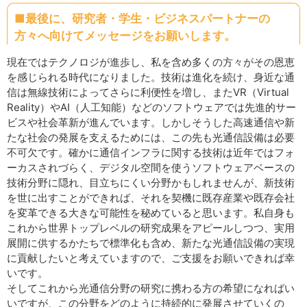
■最後に、研究者・学生・ビジネスパートナーの
方々へ向けてメッセージをお願いします。
現在ではテクノロジが進歩し、私を含め多くの方々がその恩恵
を感じられる時代になりました。技術は進化を続け、身近な通
信は無線技術によってさらに利便性を増し、またVR（Virtual
Reality）やAI（人工知能）などのソフトウェアでは先進的サー
ビスや社会革新が進んでいます。しかしそうした高速通信や新
たな社会の発展を支えるためには、この先も光通信設備は必要
不可欠です。確かに通信インフラに関する技術は近年ではフォ
ーカスされづらく、デジタル空間を使うソフトウェアベースの
技術分野に隠れ、目立ちにくい分野かもしれませんが、新技術
を世に出すことができれば、それを契機に既存産業や既存会社
を変革できる大きな可能性を秘めていると思います。私自身も
これから世界トップレベルの研究成果をアピールしつつ、実用
展開に供するかたちで標準化も含め、新たな光通信設備の実現
に貢献したいと考えていますので、ご支援をお願いできれば幸
いです。
そしてこれから光通信分野の研究に携わる方の希望になればい
いですが、この分野をどのように持続的に発展させていくの