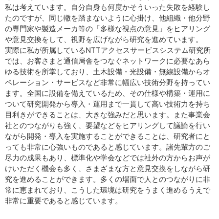
私は考えています。自分自身も何度かそういった失敗を経験し
たのですが、同じ轍を踏まないように心掛け、他組織・他分野
の専門家や製造メーカ等の「多様な視点の意見」をヒアリング
や意見交換をして、視野を広げながら研究を進めています。
実際に私が所属しているNTTアクセスサービスシステム研究所
では、お客さまと通信局舎をつなぐネットワークに必要なあら
ゆる技術を所掌しており、土木設備・光設備・無線設備からオ
ペレーション・サービスなど非常に幅広い技術分野を持ってい
ます。全国に設備を備えているため、その仕様や構築・運用に
ついて研究開発から導入・運用まで一貫して高い技術力を持ち
目利きができることは、大きな強みだと思います。また事業会
社とのつながりも強く、要望などをヒアリングして議論を行い
ながら開発・導入を実施することができることは、研究者にと
っても非常に心強いものであると感じています。諸先輩方のご
尽力の成果もあり、標準化や学会などでは社外の方からお声が
けいただく機会も多く、さまざまな方と意見交換をしながら研
究を進めることができます。多くの場面で人とのつながりに非
常に恵まれており、こうした環境は研究をうまく進めるうえで
非常に重要であると感じています。