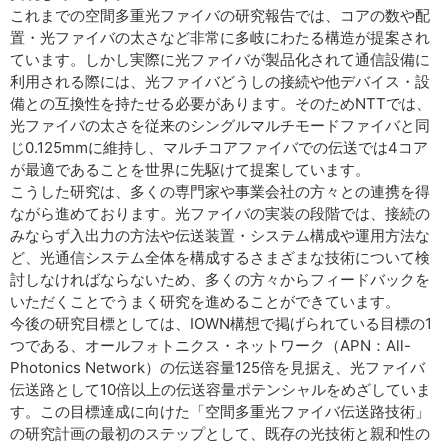
これまでの空間多重光ファイバの研究報告では、コアの数や配
置・光ファイバの太さなど非常に多岐にわたる構造が提案され
ています。しかし実際に光ファイバが製品化されて通信設備に
利用される際には、光ファイバどうしの接続や他デバイス・設
備との互換性を持たせる必要があります。そのためNTTでは、
光ファイバの太さを従来のシングルマルチモードファイバと同
じ0.125mmに維持し、マルチコアファイバでの伝送では4コア
が最適であることを世界に先駆けて提案しています。
こうした研究は、多くの専門家や事業会社の方々との連携を得
ながら進めております。光ファイバの実装の段階では、接続の
みならず入出力の方法や伝送装置・システム構成や運用方法な
ど、光通信システム全体を構成するさまざまな技術について検
討しなければならないため、多くの方々からフィードバックを
いただくことでうまく研究を進めることができています。
今後の研究目標としては、IOWN構想で掲げられている目標の1
つである、オールフォトニクス・ネットワーク（APN：All-
Photonics Network）の伝送容量125倍を見据え、光ファイバ
伝送路として10倍以上の伝送容量ポテンシャルをめざしていま
す。この目標達成に向けた「空間多重光ファイバ伝送路技術」
の研究計画の最初のステップとして、既存の光技術と親和性の