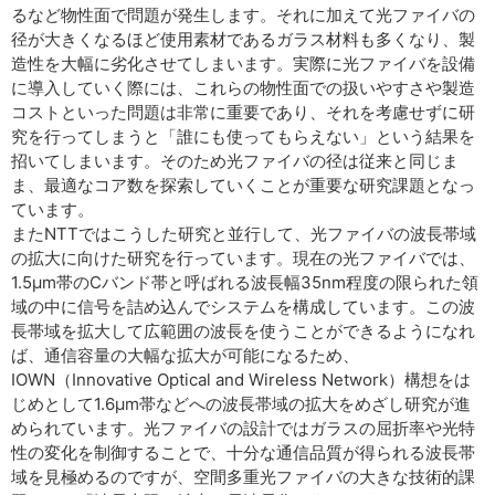
るなど物性面で問題が発生します。それに加えて光ファイバの
径が大きくなるほど使用素材であるガラス材料も多くなり、製
造性を大幅に劣化させてしまいます。実際に光ファイバを設備
に導入していく際には、これらの物性面での扱いやすさや製造
コストといった問題は非常に重要であり、それを考慮せずに研
究を行ってしまうと「誰にも使ってもらえない」という結果を
招いてしまいます。そのため光ファイバの径は従来と同じま
ま、最適なコア数を探索していくことが重要な研究課題となっ
ています。
またNTTではこうした研究と並行して、光ファイバの波長帯域
の拡大に向けた研究を行っています。現在の光ファイバでは、
1.5μm帯のCバンド帯と呼ばれる波長幅35nm程度の限られた領
域の中に信号を詰め込んでシステムを構成しています。この波
長帯域を拡大して広範囲の波長を使うことができるようになれ
ば、通信容量の大幅な拡大が可能になるため、
IOWN（Innovative Optical and Wireless Network）構想をは
じめとして1.6μm帯などへの波長帯域の拡大をめざし研究が進
められています。光ファイバの設計ではガラスの屈折率や光特
性の変化を制御することで、十分な通信品質が得られる波長帯
域を見極めるのですが、空間多重光ファイバの大きな技術的課