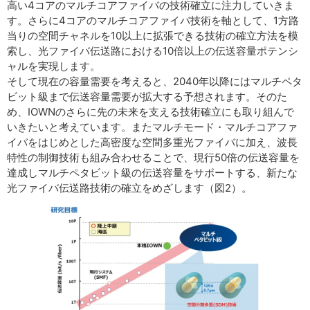
高い4コアのマルチコアファイバの技術確立に注力していきま
す。さらに4コアのマルチコアファイバ技術を軸として、1方路
当りの空間チャネルを10以上に拡張できる技術の確立方法を模
索し、光ファイバ伝送路における10倍以上の伝送容量ポテンシ
ャルを実現します。
そして現在の容量需要を考えると、2040年以降にはマルチペタ
ビット級まで伝送容量需要が拡大する予想されます。そのた
め、IOWNのさらに先の未来を支える技術確立にも取り組んで
いきたいと考えています。またマルチモード・マルチコアファ
イバをはじめとした高密度な空間多重光ファイバに加え、波長
特性の制御技術も組み合わせることで、現行50倍の伝送容量を
達成しマルチペタビット級の伝送容量をサポートする、新たな
光ファイバ伝送路技術の確立をめざします（図2）。