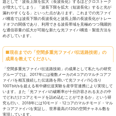
題として「波長上限を拡大（長波長化）するほどクロストーク
が増大してしまう」「波長下限を拡大（短波長化）すると光が
漏れやすくなる」といった点があります。これまでの光ファイ
バ構造では波長下限の長波長化と波長上限の長波長化がトレー
ドオフの関係であり、利用できる波長帯域を見極めつつ飛躍的
な通信容量の拡大が可能な新たな光ファイバ構造・製造方法を
めざしています。
■現在までの「空間多重光ファイバ伝送路技術」の
成果を教えてください。
「空間多重光ファイバ伝送路技術」の成果として私たちの研究
グループでは、2017年には複数メーカの4コアのマルチコアフ
ァイバを相互接続した伝送路を用いて光ファイバ1心当り
100Tbit/sを超える有中継伝送実験を産学官連携により実現して
います。また「光ファイバの破断率が十分許容される太さの中
でどれだけコアとモードを詰め込むことができるか」という研
究も行い、2018年には10モード・12コアのマルチモード・マル
チコアファイバを実証し、世界最高の120の空間チャネル数を
実現しています。