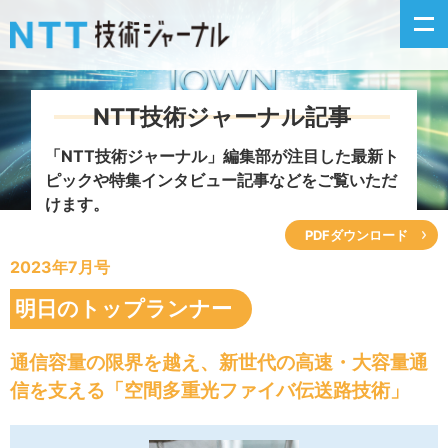
NTT技術ジャーナル記事
新着情報
「NTT技術ジャーナル」編集部が注目した
最新ト
ピックや特集インタビュー記事などをご覧いただ
最新号の主な記事
けます。
PDFダウンロード
カテゴリ毎記事
2023年7月号
掲載月毎記事
明日のトップランナー
イベントカレンダー
通信容量の限界を越え、新世代の高速・大容量通
信を支える「空間多重光ファイバ伝送路技術」
問い合わせ