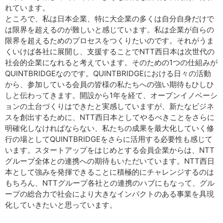
れています。
ところで、私は日本企業、特に大企業の多くは自分自身だけで
は限界を超えるのが難しいと感じています。私は企業が自らの
限界を超えるためのプロセスをつくりたいのです。それがうま
くいけば各社に展開し、支援することでNTT西日本は次世代の
社会的企業になれると考えています。そのための1つの仕組みが
QUINTBRIDGEなのです。QUINTBRIDGEにおける日々の活動
から、参加している会員の皆様の私たちへの強い期待もひしひ
しと伝わってきます。開設から1年を経て、オープンイノベーシ
ョンの土台づくりはできたと実感していますが、新たなビジネ
スを創出するために、NTT西日本としてやるべきことをさらに
明確化しなければならない、私たちの成果を最大化していく修
行の場としてQUINTBRIDGEをさらに活用する必要性も感じて
います。スタートアップをはじめとする会員企業からは、NTT
グループ全体との連携への期待もいただいています。NTT西日
本として強みを発揮できることに積極的にチャレンジするのは
もちろん、NTTグループ各社との連携のハブにもなって、グル
ープの総合力で社会により大きなインパクトのある事業を具現
化していきたいと思っています。