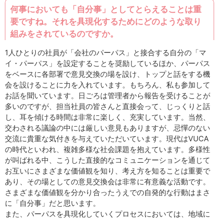
何事においても「自分事」としてとらえることは重
要ですね。それを具現化するためにどのような取り
組みをされているのですか。
1人ひとりの社員が「会社のパーパス」と接合する自分の「マ
イ・パーパス」を設定することを奨励しているほか、パーパス
をベースに各部署で意見交換の場を設け、トップと話をする機
会を設けることに力を入れています。もちろん、私も参加して
お話を聞いています。日ごろは管理者から報告を受けることが
多いのですが、担当社員の皆さんと直接会って、じっくりと話
し、耳を傾ける時間は非常に楽しく、充実しています。当然、
交わされる議論の中には厳しい意見もありますが、忌憚のない
交流に貴重な気付きを与えていただいています。現代はVUCA
の時代といわれ、複雑多様な社会課題を抱えています。多様性
が叫ばれる中、こうした直接的なコミュニケーションを通じて
お互いにさまざまな価値観を知り、考え方を知ることは重要で
あり、その場としての意見交換会は非常に有意義な活動です。
さまざまな価値観を分かり合ったうえでの自発的な行動はまさ
に「自分事」だと思います。
また、パーパスを具現化していくプロセスにおいては、地域に