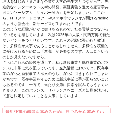
理店をはじめさまざまな企業や大学の先生方とつながって、先
進的なインターネット技術の開発、実証実験を進める産官学共
同コンソーシアム「サイバー関西」を発足しました。ここか
ら、NTTスマートコネクトやスマホ等でラジオが聞けるradiko
のような新会社、新サービスが生まれたのです。
このような経験がいかに実りあるもので、社会貢献につながっ
ているかを感じています。次は2025年の大阪・関西万博で新た
なレガシーをつくりたいです。これらの経験に導かれた教訓
は、多様性が大事であることかもしれません。多様性を積極的
に受け入れるためには「意識」が必要なのです。人は見たいも
のしか見えないですから。
さらにこれらの経験を通して、私は新規事業と既存事業のバラ
ンスに非常に気を配っています。企業活動においては、既存事
業の深化と新規事業の探索のうち、深化に引きずられてしまい
がちです。既存事業を守るために新規事業に手が回らないこと
もあるのです。一方で手当たり次第に探索を試みてもうまくい
きません。このバランス、リバランスをニーズと知見を活かし
て意思決定していくことを大事にしています。
意思決定の精度を高めるために日ごろから努めてい