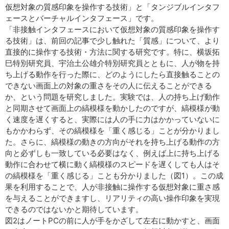
仮想対象の質感印象を操作する技術」と「タンジブルインタフ
ェースとバーチャルインタフェース」です。
「非接触インタフェースにおいて仮想対象の質感印象を操作す
る技術」は、前回の記事で少し触れた「質感」について、より
直接的に操作する技術・方法に関する研究です。特に、横坂拓
巳特別研究員、宇治土公雄介特別研究員とともに、人が物を持
ち上げる動作を行った際に、どのようにしたら直接触ることの
できない画面上の対象の重さをその人に伝えることができる
か、という問題を研究しました。実験では、人の持ち上げ動作
と同期させて画面上の縞模様を動かしたのですが、縞模様が動
く速度を遅くすると、実際には人の手に力はかかっていないに
もかかわらず、その縞模様を「重く感じる」ことが分かりまし
た。さらに、縞模様の動きの方向がそれを持ち上げる動作の方
向と必ずしも一致している必要はなく、例えば上に持ち上げる
動作に合わせて横に動く縞模様のスピードを遅くしても人はそ
の縞模様を「重く感じる」ことも分かりました（図1）。この成
果を利用することで、人が非接触に操作する仮想対象に重さ感
を与えることができますし、リアリティの高い操作印象を実現
できるのではないかと期待しています。
図2はノートPCの前に人が手をかざして左右に動かすと、画面