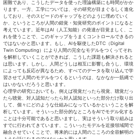
困難であり、こうしたデータを使った理論構築にも時間がかか
ります。一方、工学については、その研究が目まぐるしく進化
しており、そのスピードのギャップをどのように埋めていく
か、というところが人間の錯覚・知覚研究のポイントになると
考えています。近年はAI（人工知能）の発達が目覚ましく、こ
れを使うことで、このギャップをうまくコントロールできるの
ではないかと思います。もし、AIを駆使したDTC（Digital
Twin Computing）により人間の完全なモデルをつくってそれ
を解析していくことができれば、こうした課題も解決されると
は思います。しかし、人間どうしは相互に影響し合うし、環境
によっても反応が異なるため、すべてのデータを取り込んで学
習させて人間のモデルをつくるというのは、なかなか一筋縄で
はいかないだろうと思います。
心理学の研究においても、例えば視覚だったら視覚、聴覚だっ
たら聴覚、対人認知だったら対人認知といった部分だけ取り出
して、個々にどのような仕組みになっているかということを解
析しています。そういった部分的なところをAIでモデル化する
ことは十分可能であると思いますし、実はそういう取り組みは
すでに行われてきています、こういったモデルを近接領域間で
融合させていくことで、将来的には人間のこころの全容解明の
ような話になるのではないかと思います。