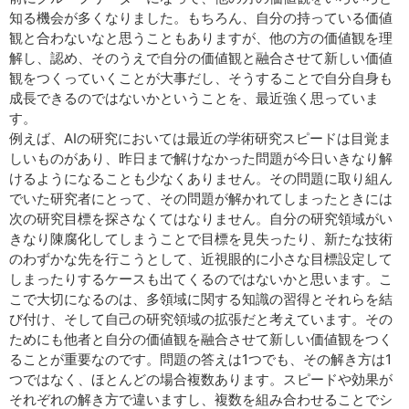
知る機会が多くなりました。もちろん、自分の持っている価値
観と合わないなと思うこともありますが、他の方の価値観を理
解し、認め、そのうえで自分の価値観と融合させて新しい価値
観をつくっていくことが大事だし、そうすることで自分自身も
成長できるのではないかということを、最近強く思っていま
す。
例えば、AIの研究においては最近の学術研究スピードは目覚ま
しいものがあり、昨日まで解けなかった問題が今日いきなり解
けるようになることも少なくありません。その問題に取り組ん
でいた研究者にとって、その問題が解かれてしまったときには
次の研究目標を探さなくてはなりません。自分の研究領域がい
きなり陳腐化してしまうことで目標を見失ったり、新たな技術
のわずかな先を行こうとして、近視眼的に小さな目標設定して
しまったりするケースも出てくるのではないかと思います。こ
こで大切になるのは、多領域に関する知識の習得とそれらを結
び付け、そして自己の研究領域の拡張だと考えています。その
ためにも他者と自分の価値観を融合させて新しい価値観をつく
ることが重要なのです。問題の答えは1つでも、その解き方は1
つではなく、ほとんどの場合複数あります。スピードや効果が
それぞれの解き方で違いますし、複数を組み合わせることでシ