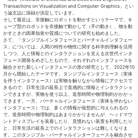
Transactions on Visualization and Computer Graphics」とい
う論文誌に採録が決定しています。
そして最近は、非接触にロボットを動かすというテーマで、キ
ューブ型のロボットを非接触で動かして（手の動き）、物を動
かすときの因果知覚や質感についての研究も始めました。
さて、「タンジブルインタフェースとバーチャルインタフェー
ス」については、人間の特性や物性に関する科学的理解を活用
しつつ、人と情報とのインタラクションを支える次世代インタ
フェース開発をめざしたもので、それぞれのインタフェースを
融合させた新しいインタフェースの形の研究として、2022年10
月から開始したテーマです。タンジブルインタフェース（実体
を伴うインタフェース）は実物を触りながら情報にアクセスで
きるので、日常生活の延長上で直感的に情報とインタラクショ
ンできますが、実物を使う以上、造形時間や物理制約がかかっ
てきます。一方、バーチャルインタフェース（実体を伴わない
インタフェース）では、多くの情報が仮想的に与えられるの
で、造形時間や物理制約はあまりかかりませんが、ヘッドマウ
ントディスプレイを装着したり、見慣れない装置を利用したり
と、日常生活の延長上でのインタラクションは難しくなりま
す。このタンジブル・バーチャルインターフェースを融合させ