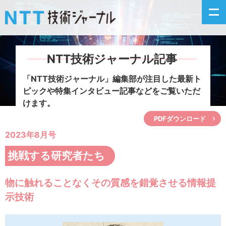
NTT技術ジャーナル記事
新着情報
「NTT技術ジャーナル」編集部が注目した
最新ト
ピックや特集インタビュー記事などをご覧いただ
最新号の主な記事
けます。
PDFダウンロード
カテゴリ毎記事
2023年8月号
掲載月毎記事
挑戦する研究者たち
イベントカレンダー
物に触れることなくその質感を錯覚させる情報提
示技術
問い合わせ