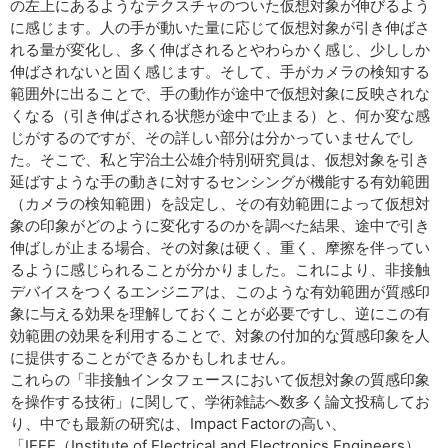
の左上にあるようなテクスチャのついた仮想対象が伸びるよう
に感じます。人の手が動いた量に応じて仮想対象が引き伸ばさ
れる量が変化し、多く伸ばされるとやわらかく感じ、少ししか
伸ばされないと固く感じます。そして、手がカメラの検知する
範囲外に出ることで、手の動作が途中で仮想対象に反映されな
くなる（引き伸ばされる状態が途中で止まる）と、何か変な感
じがするのですが、その詳しい部分は分かっていませんでし
た。そこで、私と宇治土公雄介特別研究員は、仮想対象を引き
延ばすような手の動きに対するセンシングが機能する有効範囲
（カメラの検知範囲）を設定し、その有効範囲によって仮想対
象の印象がどのように変化するのかを調べた結果、途中で引き
伸ばしが止まる場合、その対象は硬く、重く、摩擦を伴ってい
るように感じられることが分かりました。これにより、非接触
デバイスをつくるエンジニアは、このような有効範囲が質感印
象に与える効果を理解しておくことが必要ですし、逆にこの有
効範囲の効果を利用することで、対象の付加的な質感印象を人
に提供することができるかもしれません。
これらの「非接触インタフェースにおいて仮想対象の質感印象
を操作する技術」に関して、学術雑誌へ数多く論文投稿してお
り、中でも最新の研究は、Impact Factorの高い、
「IEEE（Institute of Electrical and Electronics Engineers）