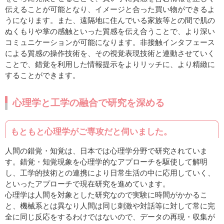
伝えることが可能となり、イメージと合った買い物ができるよ
うになります。また、遠隔地に住んでいる家族等との間で肌の
ぬくもりや掌の感触といった質感を伝え合うことで、より深い
コミュニケーションが可能になります。非接触インタフェース
による質感の操作技術を、その視覚表現技術と連動させていく
ことで、錯覚を利用した情報提示をよりリッチに、より精緻に
することができます。
心理学と工学の融合で研究を深める
もともと心理学がご専攻だと伺いました。
人間の錯覚・知覚は、日本では心理学分野で研究されていま
す。錯覚・知覚現象を心理学的なアプローチを駆使して解明
し、工学的技術との連携により日常生活の中に応用していく、
といったアプローチで現在研究を進めています。
心理学は人間を対象とした研究なので実験に時間がかかるこ
と、機械系とは異なり人間は同じ刺激や対話等に対して常に完
全に同じ反応をするわけではないので、データの再現・収集が