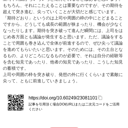
もちろん、それにこたえることは重要なのですが、その期待を
超えて突き進む、尖っていくことが大切だと感じています。
「期待どおり」というのは上司や周囲の枠の中にとどまること
ですから、どうしても成長の範囲が狭まったり、機会が少なく
なったりします。期待を突き破って進んだ瞬間には、上司をは
じめ各方面とも議論が発生すると思います。ただ、議論をする
ことで周囲も巻き込んで全体が前進するので、ぜひ尖って議論
を進めてもらいたいと思います。そのためには、その土台とな
るもの、よりどころになるものが必要で、それは自分の経験等
を含む知見であったり、他者の知見であったり、こうした知見
の蓄積です。
上司や周囲の枠を突き破り、発想の外に行くくらいまで素敵に
尖って、ともに前進していきましょう。
https://doi.org/10.60249/23081101
記事を引用頂く場合DOI(URL)または二次元コードをご活用
ください