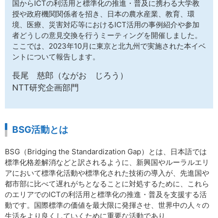
国からICTの利活用と標準化の推進・普及に携わる大学教
サイトマップ
授や政府機関関係者を招き、日本の農水産業、教育、環
境、医療、災害対応等におけるICT活用の事例紹介や参加
者どうしの意見交換を行うミーティングを開催しました。
ここでは、2023年10月に東京と北九州で実施された本イベ
ントについて報告します。
長尾 慈郎（ながお じろう）
NTT研究企画部門
BSG活動とは
BSG（Bridging the Standardization Gap）とは、日本語では
標準化格差解消などと訳されるように、新興国やルーラルエリ
アにおいて標準化活動や標準化された技術の導入が、先進国や
都市部に比べて遅れがちとなることに対処するために、これら
のエリアでのICTの利活用と標準化の推進・普及を支援する活
動です。国際標準の価値を最大限に発揮させ、世界中の人々の
生活をより良くしていくために重要な活動であり、