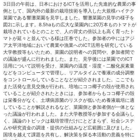
3日目の午前は、日本におけるICTを活用した先進的な農業の事
例として、国内外の最新の栽培技術を導入した大規模ハイテク
菜園である響灘菜園を見学しました。響灘菜園の見学の様子を
図2に示します。8.5haもの広大な菜園内に20万本ものトマトが
栽培されているとのことで、人の背丈の倍以上も高く育ったト
マトが延々と並んでいる様は圧巻でした。参加者の中にはアジ
ア太平洋地域において農業や漁業へのICT活用を研究している
大学教授等もいたため、菜園の説明者への質問や、参加者間で
の議論が盛んに行われました。また、見学後には菜園でのICT
活用について説明を受け、菜園内の温度・湿度・二酸化炭素量
などをコンピュータで管理し、リアルタイムで養液の成分調整
をコントロールしていることなどが紹介されました。ここでも
また活発な意見交換が行われ、培地にココ椰子の殻が使用され
ていることが紹介されたときには、参加者からもココ椰子の殻
は栄養分がなく、土壌病原菌のリスクが低いため養液栽培に適
していることが解説されるなど、菜園側と参加者側が一体とな
った議論が行われました。また大学教授等が参加する会議らし
く、議論のトピックは栽培管理だけにとどまらず、社会システ
ムや研究資金の調達・提供の仕組みなど広範囲に及びました。
国境を越えて課題を共有し、解決策を探る本活動の意義を特に