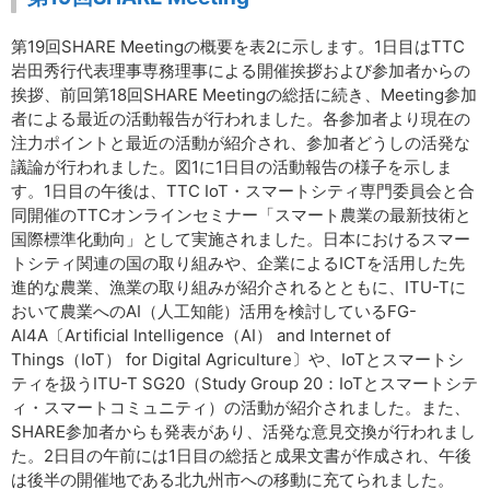
第19回SHARE Meetingの概要を表2に示します。1日目はTTC
岩田秀行代表理事専務理事による開催挨拶および参加者からの
挨拶、前回第18回SHARE Meetingの総括に続き、Meeting参加
者による最近の活動報告が行われました。各参加者より現在の
注力ポイントと最近の活動が紹介され、参加者どうしの活発な
議論が行われました。図1に1日目の活動報告の様子を示しま
す。1日目の午後は、TTC IoT・スマートシティ専門委員会と合
同開催のTTCオンラインセミナー「スマート農業の最新技術と
国際標準化動向」として実施されました。日本におけるスマー
トシティ関連の国の取り組みや、企業によるICTを活用した先
進的な農業、漁業の取り組みが紹介されるとともに、ITU-Tに
おいて農業へのAI（人工知能）活用を検討しているFG-
AI4A〔Artificial Intelligence（AI） and Internet of
Things（IoT） for Digital Agriculture〕や、IoTとスマートシ
ティを扱うITU-T SG20（Study Group 20：IoTとスマートシテ
ィ・スマートコミュニティ）の活動が紹介されました。また、
SHARE参加者からも発表があり、活発な意見交換が行われまし
た。2日目の午前には1日目の総括と成果文書が作成され、午後
は後半の開催地である北九州市への移動に充てられました。