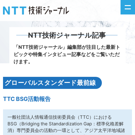
NTT技術ジャーナル記事
新着情報
「NTT技術ジャーナル」編集部が注目した
最新ト
ピックや特集インタビュー記事などをご覧いただ
最新号の主な記事
けます。
カテゴリ毎記事
グローバルスタンダード最前線
掲載月毎記事
TTC BSG活動報告
イベントカレンダー
一般社団法人情報通信技術委員会（TTC）における
問い合わせ
BSG（Bridging the Standardization Gap：標準化格差解
消）専門委員会の活動の一環として、アジア太平洋地域諸