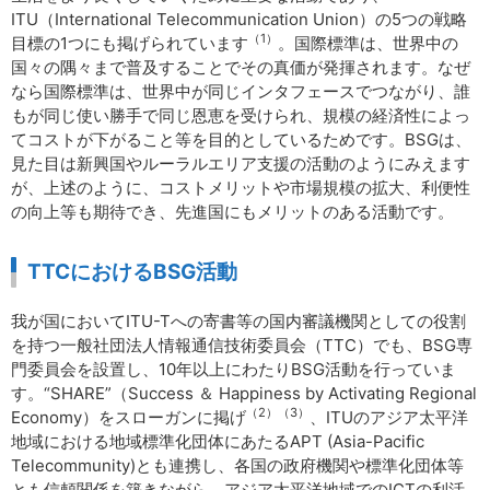
ITU（International Telecommunication Union）の5つの戦略
（1）
目標の1つにも掲げられています
。国際標準は、世界中の
国々の隅々まで普及することでその真価が発揮されます。なぜ
なら国際標準は、世界中が同じインタフェースでつながり、誰
もが同じ使い勝手で同じ恩恵を受けられ、規模の経済性によっ
てコストが下がること等を目的としているためです。BSGは、
見た目は新興国やルーラルエリア支援の活動のようにみえます
が、上述のように、コストメリットや市場規模の拡大、利便性
の向上等も期待でき、先進国にもメリットのある活動です。
TTCにおけるBSG活動
我が国においてITU-Tへの寄書等の国内審議機関としての役割
を持つ一般社団法人情報通信技術委員会（TTC）でも、BSG専
門委員会を設置し、10年以上にわたりBSG活動を行っていま
す。“SHARE”（Success ＆ Happiness by Activating Regional
（2）（3）
Economy）をスローガンに掲げ
、ITUのアジア太平洋
地域における地域標準化団体にあたるAPT (Asia-Pacific
Telecommunity)とも連携し、各国の政府機関や標準化団体等
とも信頼関係を築きながら、アジア太平洋地域でのICTの利活