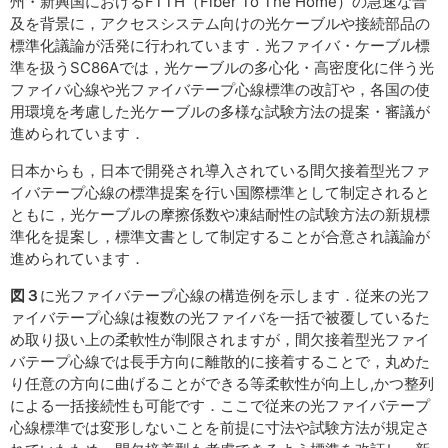
州・新興国におけるFTTH（Fiber To The Home）の急速な普
及を背景に，アクセスシステム向けの光ケーブルや接続部品の
標準化議論が活発に行われています．光ファイバ・ケーブル標
準を扱うSC86Aでは，光ケーブルの多心化・高密度化に伴う光
ファイバ心線や光ファイバテープ心線標準の改訂や，各国の使
用環境を考慮した光ケーブルの多様な試験方法の提案・審議が
進められています．
日本からも，日本で開発され導入されている間欠接着型光ファ
イバテープ心線の標準提案を行い国際標準として制定されると
ともに，光ケーブルの摩擦係数や凍結耐性の試験方法の新規標
準化を提案し，標準文書として制定することが合意され議論が
進められています．
図３
に光ファイバテープ心線の構造例を示します．従来の光フ
ァイバテープ心線は複数の光ファイバを一括で被覆しているた
め取り扱い上の柔軟性が制限されますが，間欠接着型光ファイ
バテープ心線では長手方向に離散的に接着することで，丸めた
り任意の方向に曲げることができる等柔軟性が向上し,かつ整列
による一括接続性も可能です．ここで従来の光ファイバテープ
心線標準では変形しないことを前提に寸法や試験方法が規定さ