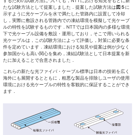
するための試験方法についても，NTTにおける知見をもとに新
たな試験方法として提案しました．提案した試験方法は
図５
に
示すように光ケーブルを水で満たした管路内に設置して冷却
し，実際に敷設される管路内での凍結環境を模擬して光ケーブ
ルの特性を試験するものです．NTTでは日本国内の多様な環境
下で光ケーブル設備を敷設・運用しており，そこで用いられる
光ケーブルは，この試験方法によって評価し，対策に必要な条
件を定めています．凍結環境における知見や提案は例が少なく
参加国からも高い関心を集め，凍結試験法として日本提案を新
たに加えることで合意されました．
これらの新たな光ファイバ・ケーブル標準は日本の技術を広く
海外にも展開するとともに，粗悪な製品を排除しユーザの使用
環境における光ケーブルの特性を客観的に保証することができ
ます．