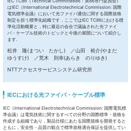
IEC TC86（Technical Committee86：第86専門委員会）
サイトマップ
はIEC（International Electrotechnical Commission: 国際
電気標準会議）において光ファイバ通信に関する国際規格
制定を担う標準化組織です．ここではIEC TC86における標
準化活動概要と，特に最近の会合で議論された光ファイ
バ・ケーブル技術のトピックと今後の展開について紹介し
ます.
松井 隆(まつい たかし) ／山田 裕介(やまだ
ゆうすけ) ／荒木 則幸(あらき のりゆき)
NTTアクセスサービスシステム研究所
IECにおける光ファイバ・ケーブル標準
IEC（International Electrotechnical Commission: 国際電気標
準会議）は電気技術に関するすべての分野の国際標準・規格を
作成する組織であり，製品仕様にあたる国際規格を開発すると
ともに，安全性・品質の観点で標準規格適合保証を提供してい