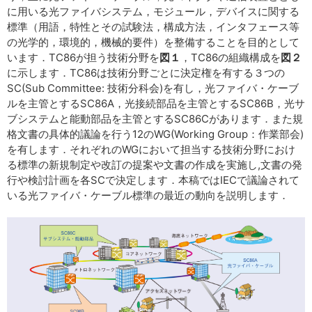
に用いる光ファイバシステム，モジュール，デバイスに関する
標準（用語，特性とその試験法，構成方法，インタフェース等
の光学的，環境的，機械的要件）を整備することを目的として
います．TC86が担う技術分野を
図１
，TC86の組織構成を
図２
に示します．TC86は技術分野ごとに決定権を有する３つの
SC(Sub Committee: 技術分科会)を有し，光ファイバ・ケーブ
ルを主管とするSC86A，光接続部品を主管とするSC86B，光サ
ブシステムと能動部品を主管とするSC86Cがあります．また規
格文書の具体的議論を行う12のWG(Working Group：作業部会)
を有します．それぞれのWGにおいて担当する技術分野におけ
る標準の新規制定や改訂の提案や文書の作成を実施し,文書の発
行や検討計画を各SCで決定します．本稿ではIECで議論されて
いる光ファイバ・ケーブル標準の最近の動向を説明します．