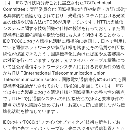
ます．IECでは技術分野ごとに設立されたTC(Technical
Committee：専門委員会)で国際標準の内容や制定・改訂に関す
る具体的な議論がなされており，光通信システムにおける光製
品の仕様や試験方法はTC86が所掌しています．NTTは光通信
システムに関する技術開発や仕様の検討を行っており，また国
際標準は設備の調達や接続仕様にも大きく関係することから，
IEC TC86における標準化活動に積極的に参画し，日本で利用し
ている通信ネットワークや製品仕様を踏まえその品質や相互接
続性が保証できるよう，国際標準化に向けた提案や文書審議へ
の対応を行っています．なお，光ファイバ・ケーブル標準につ
いては公衆通信ネットワークシステムにおける要求条件の観点
からITU-T(International Telecommunication Union –
Telecommunication sector：国際電気通信連合)のSG15でも国
際標準化議論がなされており，積極的に参画しています．IEC
では主に光製品における調達仕様と国際標準との整合性の観点
で，ITU-Tでは通信システムの相互接続性の担保と要求条件の
観点で標準化議論を進めており，お互いに密に連携しながら標
準化活動を推進しています．
IECの中でTC86は“ファイバオプティクス”技術を所掌してお
り，主に光ファイバ・ケーブル，光コネクタや通信装置ととも