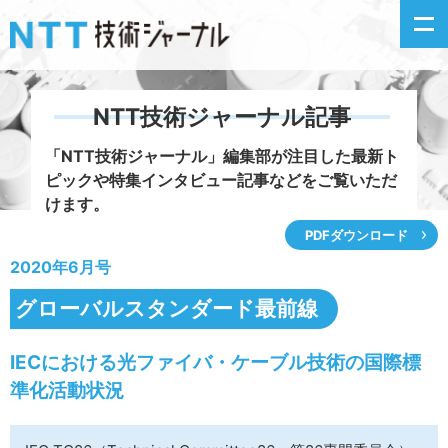
NTT技術ジャーナル記事
新着情報
「NTT技術ジャーナル」編集部が注目した
最新ト
ピックや特集インタビュー記事などをご覧いただ
最新号の主な記事
けます。
PDFダウンロード
カテゴリ毎記事
2020年6月号
掲載月毎記事
グローバルスタンダード最前線
イベントカレンダー
IECにおける光ファイバ・ケーブル技術の国際標
準化活動状況
問い合わせ