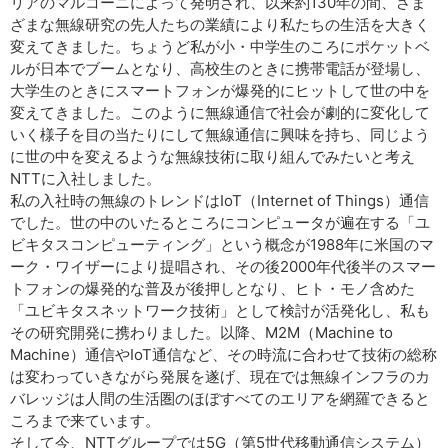
リアのマルコーニによって発明され、以来約130年の間、さま
ざまな無線研究の先人たちの業績により私たちの生活を大きく
変えてきました。ちょうど私が小・中学生のころにポケットベ
ルが日本でブームとなり、高校生のときに携帯電話が登場し、
大学生のときにスマートフォンが爆発的にヒットして世の中を
変えてきました。このように無線通信で社会が劇的に変化して
いく様子を目の当たりにして無線通信に興味を持ち、同じよう
に世の中を変えるような無線技術に取り組んでみたいと考え
NTTに入社しました。
私の入社時の無線のトレンドはIoT（Internet of Things）通信
でした。世の中のいたるところにコンピュータが遍在する「ユ
ビキタスコンピューティング」という概念が1988年に米国のマ
ーク・ワイザーにより提唱され、その後2000年代後半のスマー
トフォンの爆発的な普及が後押しとなり、ヒト・モノ含めた
「ユビキタスネットワーク技術」として検討が活発化し、私も
その研究開発に携わりました。以降、M2M（Machine to
Machine）通信やIoT通信など、その時流に合わせて技術の総称
は変わっていきながら発展を遂げ、現在では無線インフラのカ
バレッジは人間の生活圏のほぼすべてのエリアを網羅できると
ころまで来ています。
そして今、NTTグループでは5G（第5世代移動通信システム）