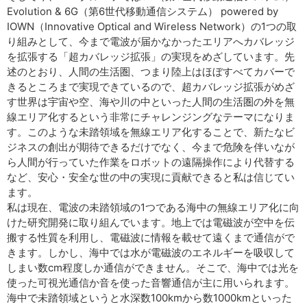
Evolution & 6G（第6世代移動通信システム） powered by
IOWN（Innovative Optical and Wireless Network）の1つの取
り組みとして、今まで電波が届かなかったエリアへカバレッジ
を拡張する「超カバレッジ拡張」の実現をめざしています。先
述のとおり、人間の生活圏、つまり陸上はほぼすべてカバーで
きるところまで実現できているので、超カバレッジ拡張がめざ
す世界は宇宙や空、海や川の中といった人間の生活圏の外を無
線エリア化するという非常にチャレンジングなテーマになりま
す。このような未踏領域を無線エリア化することで、新たなビ
ジネスの創出が期待できるだけでなく、今まで危険を伴いなが
ら人間が行っていた作業をロボットの遠隔操作により代替する
など、安心・安全な世の中の実現に貢献できると私は信じてい
ます。
私は現在、電波の未踏領域の1つである海中の無線エリア化に向
けた研究開発に取り組んでいます。地上では電磁波が空中を伝
搬する性質を利用し、電磁波に情報を載せて遠くまで通信がで
きます。しかし、海中では水が電磁波のエネルギーを吸収して
しまい数cm程度しか通信ができません。そこで、海中では光を
使った可視光通信か音を使った音響通信が主に用いられます。
海中で未踏領域というと水深数100kmから数1000kmといった