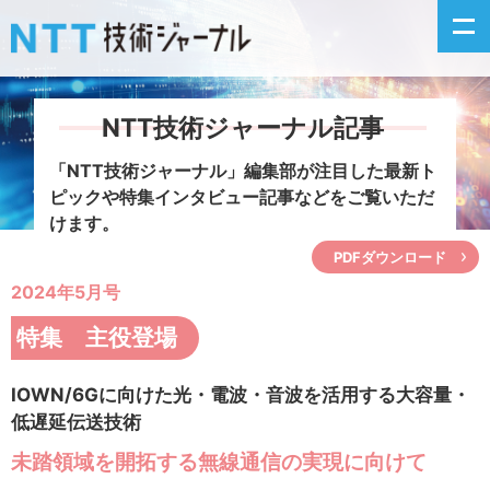
NTT技術ジャーナル記事
新着情報
「NTT技術ジャーナル」編集部が注目した
最新ト
ピックや特集インタビュー記事などをご覧いただ
最新号の主な記事
けます。
PDFダウンロード
カテゴリ毎記事
2024年5月号
掲載月毎記事
特集 主役登場
イベントカレンダー
IOWN/6Gに向けた光・電波・音波を活用する大容量・
低遅延伝送技術
問い合わせ
未踏領域を開拓する無線通信の実現に向けて