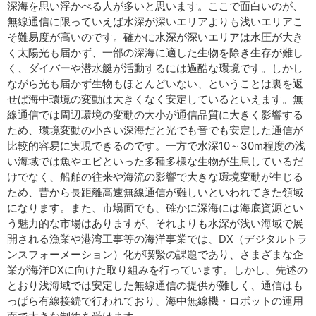
深海を思い浮かべる人が多いと思います。ここで面白いのが、
無線通信に限っていえば水深が深いエリアよりも浅いエリアこ
そ難易度が高いのです。確かに水深が深いエリアは水圧が大き
く太陽光も届かず、一部の深海に適した生物を除き生存が難し
く、ダイバーや潜水艇が活動するには過酷な環境です。しかし
ながら光も届かず生物もほとんどいない、ということは裏を返
せば海中環境の変動は大きくなく安定しているといえます。無
線通信では周辺環境の変動の大小が通信品質に大きく影響する
ため、環境変動の小さい深海だと光でも音でも安定した通信が
比較的容易に実現できるのです。一方で水深10～30m程度の浅
い海域では魚やエビといった多種多様な生物が生息しているだ
けでなく、船舶の往来や海流の影響で大きな環境変動が生じる
ため、昔から長距離高速無線通信が難しいといわれてきた領域
になります。また、市場面でも、確かに深海には海底資源とい
う魅力的な市場はありますが、それよりも水深が浅い海域で展
開される漁業や港湾工事等の海洋事業では、DX（デジタルトラ
ンスフォーメーション）化が喫緊の課題であり、さまざまな企
業が海洋DXに向けた取り組みを行っています。しかし、先述の
とおり浅海域では安定した無線通信の提供が難しく、通信はも
っぱら有線接続で行われており、海中無線機・ロボットの運用