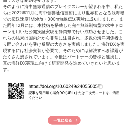
面で大きな制約を受けます。
そのように海中無線通信のブレイクスルーが望まれる中、私た
ちは2022年11月に海中音響通信技術により世界初となる浅海域
での伝送速度1Mbit/s・300m無線伝送実験に成功しました。ま
た同年12月には、本技術を搭載した完全無線制御型の水中ドロ
ーンを用いた公開実証実験を静岡県で行い成功させました。こ
れらの結果は国内外から非常に注目され、多数の海洋関係者よ
り問い合わせを受け反響の大きさを実感しました。海洋DXを実
現するには社会実装が必要で、そのためには解決すべき課題が
たくさん残されています。今後はパートナーの皆様と連携し、
真の海洋DX実現に向けて研究開発を進めていきたいと思いま
す。
https://doi.org/10.60249/24055005
記事を引用頂く場合DOI(URL)または二次元コードをご活用
ください
一覧に戻る