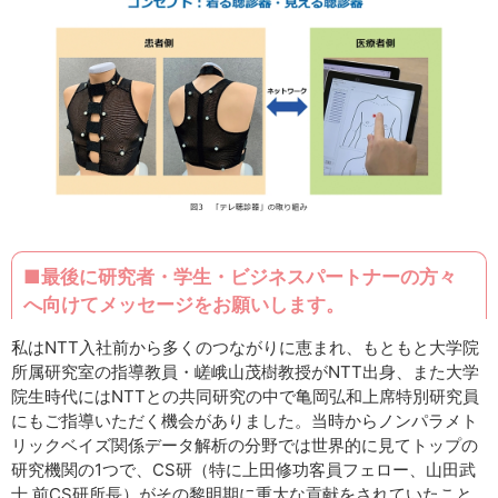
■最後に研究者・学生・ビジネスパートナーの方々
へ向けてメッセージをお願いします。
私はNTT入社前から多くのつながりに恵まれ、もともと大学院
所属研究室の指導教員・嵯峨山茂樹教授がNTT出身、また大学
院生時代にはNTTとの共同研究の中で亀岡弘和上席特別研究員
にもご指導いただく機会がありました。当時からノンパラメト
リックベイズ関係データ解析の分野では世界的に見てトップの
研究機関の1つで、CS研（特に上田修功客員フェロー、山田武
士 前CS研所長）がその黎明期に重大な貢献をされていたこと