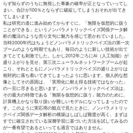
らず知らずのうちに無視した事象の確率が正となっていってし
まい、合計が100％とならずに破綻してしまうおそれが出てき
てしまいます。
私は研究の道に進み始めてからすぐに、「無限を仮想的に扱う
ことができる」というノンパラメトリックベイズ関係データ解
析の魔法のような売り文句に魅力を感じて惹かれていました。
当時2000年代はちょうどノンパラメトリックベイズ法の第一次
ブームのような時期でもあり、毎日のように新しい技術が出て
きてとても刺激でした。しかし2012年ごろにAI（人工知能）が
盛り上がりを見せ、第三次ニューラルネットワークブームが起
こり、それとともにノンパラメトリックベイズの盛り上がりは
相対的に落ち着いてきてしまったように思います。個人的な想
像としてその原因は、「実用化に耐え得る技術ではなかった」
の一言に尽きると思います。ノンパラメトリックベイズ法は、
その最大の特徴である「無限を仮想的に扱う」能力のために、
計算機上かなり取り扱いが難しいモデルになってしまったので
す。このように実応用の観点で見たときに、ノンパラメトリッ
クベイズ関係データ解析の構築はしばしば難度が高く、まずは
すでに確立されている深層学習に基づいた方法を試してみるの
が一番有望であるといっても過言ではありません。