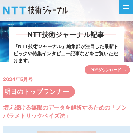
NTT技術ジャーナル記事
新着情報
「NTT技術ジャーナル」編集部が注目した
最新ト
ピックや特集インタビュー記事などをご覧いただ
最新号の主な記事
けます。
PDFダウンロード
カテゴリ毎記事
2024年5月号
掲載月毎記事
明日のトップランナー
イベントカレンダー
増え続ける無限のデータを解析するための「ノン
パラメトリックベイズ法」
問い合わせ