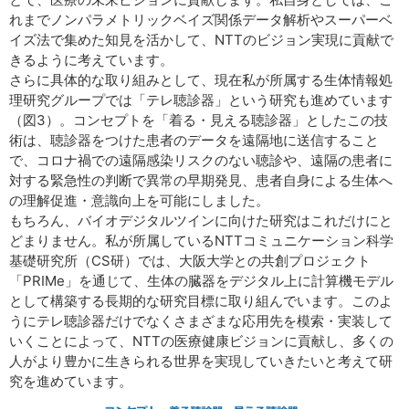
れまでノンパラメトリックベイズ関係データ解析やスーパーベ
イズ法で集めた知見を活かして、NTTのビジョン実現に貢献で
きるように考えています。
さらに具体的な取り組みとして、現在私が所属する生体情報処
理研究グループでは「テレ聴診器」という研究も進めています
（図3）。コンセプトを「着る・見える聴診器」としたこの技
術は、聴診器をつけた患者のデータを遠隔地に送信すること
で、コロナ禍での遠隔感染リスクのない聴診や、遠隔の患者に
対する緊急性の判断で異常の早期発見、患者自身による生体へ
の理解促進・意識向上を可能にしました。
もちろん、バイオデジタルツインに向けた研究はこれだけにと
どまりません。私が所属しているNTTコミュニケーション科学
基礎研究所（CS研）では、大阪大学との共創プロジェクト
「PRIMe」を通じて、生体の臓器をデジタル上に計算機モデル
として構築する長期的な研究目標に取り組んでいます。このよ
うにテレ聴診器だけでなくさまざまな応用先を模索・実装して
いくことによって、NTTの医療健康ビジョンに貢献し、多くの
人がより豊かに生きられる世界を実現していきたいと考えて研
究を進めています。