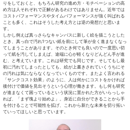
りをしておくと、もちろん研究の進め方・モチベーションの高
め方は人それぞれで正解があるわけではありません。近年では
コストパフォーマンスやタイムパフォーマンスが強く叫ばれる
ことも多く、これはそうした考え方とは逆の発想だと思いま
す。
しかし例えば真っさらなキャンバスに新しく絵を描こうとした
とき、真っ白で汚れ1つない紙を前にして筆が全く進まなくなっ
てしまうことがあります。そのとき何でも良いので一度思い切
って紙を汚してしまえば、途端に心が軽くなりどんどん手が進
む、と考えています。これは研究でも同じです。そしてもし最
初に汚れてしまったとしても、絵が上書きされていくうちにそ
の汚れは気にならなくなっていくものです。またよく言われる
「サンクコスト効果」のように、人は何かにコストをかければ
後付けで価値を見出そうという心理が働きます。もし何も研究
が進まなくて困っているという状況に置かれた方がいらっしゃ
れば、「まず塊より始めよ」。身近に自分ができることから手
を付けることで可能性を拡げ、これから新たな未来を切り拓い
ていってほしいと思っています。