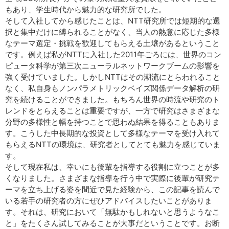
もあり、学生時代から魅力的な研究所でした。
そして入社してから感じたことは、NTT研究所では短期的な選
択と集中だけに縛られることがなく、当人の熱意に応じた多様
なテーマ選定・挑戦を歓迎してもらえる土壌があるということ
です。例えば私がNTTに入社した2011年ごろには、世界のコン
ピュータ科学が第三次ニューラルネットワークブームの影響を
強く受けていました。しかしNTTはその潮流にとらわれること
なく、私自身もノンパラメトリックベイズ関係データ解析の研
究を続けることができました。もちろん世界の時流や研究のト
レンドをとらえることは重要ですが、一方で研究はさまざまな
分野の多様性と幅を持つことで思わぬ結果を得ることもありま
す。こうした中長期的な投資として多様なテーマを受け入れて
もらえるNTTの環境は、研究者としてとても魅力を感じていま
す。
そして現在私は、幸いにも後輩を指導する役割に立つことが多
くなりました。さまざまな指導を行う中で実際に後輩が研究テ
ーマを立ち上げる姿を間近で見た経験から、この記事を読んで
いる若手の研究者の方にぜひアドバイスしたいことがありま
す。それは、研究において「無駄かもしれないと思うようなこ
と」をたくさん試してみることが大事だということです。お断