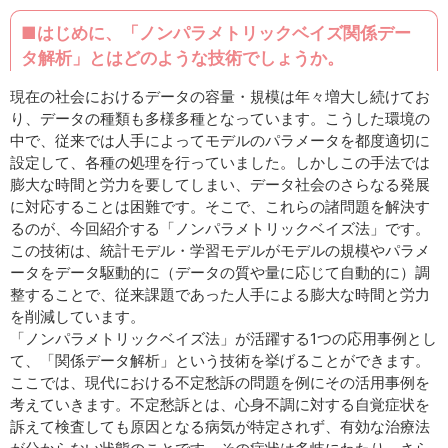
■はじめに、「ノンパラメトリックベイズ関係デー
タ解析」とはどのような技術でしょうか。
現在の社会におけるデータの容量・規模は年々増大し続けてお
り、データの種類も多様多種となっています。こうした環境の
中で、従来では人手によってモデルのパラメータを都度適切に
設定して、各種の処理を行っていました。しかしこの手法では
膨大な時間と労力を要してしまい、データ社会のさらなる発展
に対応することは困難です。そこで、これらの諸問題を解決す
るのが、今回紹介する「ノンパラメトリックベイズ法」です。
この技術は、統計モデル・学習モデルがモデルの規模やパラメ
ータをデータ駆動的に（データの質や量に応じて自動的に）調
整することで、従来課題であった人手による膨大な時間と労力
を削減しています。
「ノンパラメトリックベイズ法」が活躍する1つの応用事例とし
て、「関係データ解析」という技術を挙げることができます。
ここでは、現代における不定愁訴の問題を例にその活用事例を
考えていきます。不定愁訴とは、心身不調に対する自覚症状を
訴えて検査しても原因となる病気が特定されず、有効な治療法