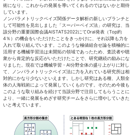
術になり、これからの発展を導いてくれるのではないかと期待
しています。
ノンパラメトリックベイズ関係データ解析の新しいブランチと
して可能性を見出しました「スーパーベイズ法」の研究は、当
該分野の重要国際会議AISTATS2022にてOral発表（Top約
4％）の機会をいただけたことをきっかけに、それ以降も力を
入れて取り組んでいます。このような極値組合せ論を積極的に
活用する機械学習法は未開拓の領域であったため、査読者や聴
衆から肯定的な反応がいただけたことで、研究継続の励みにな
りました。現在では機械学習・AI分野全体の盛り上がりに対し
て、ノンパラメトリックベイズ法に力を入れている研究所は相
対的にかなり少ないといえます。しかし研究はある種、人類全
体の人海戦術によって発展していくものです。そのため今後も
このような取り組みを続けて当該分野で注目してもらうことに
より、一緒に発展をめざす研究チームをさらに増やしていきた
いと考えています。