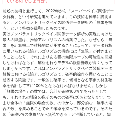
ているのでしょうか。
前述の技術と並行して、2022年から「スーパーベイズ関係デー
タ解析」という研究を進めています。この技術を簡単に説明す
ると、ノンパラメトリックベイズ関係データ解析の「無限を扱
う」という特徴を緩和したものです。
実はノンパラメトリックベイズ関係データ解析の実現に向けた
最大の障壁は、推論アルゴリズムの構築でした。なぜなら「無
限」を計算機上で積極的に活用することによって、データ解析
に用いられる推論アルゴリズムの構築には「無限」が付きまと
うことになり、それによりある種の無限ループの可能性を回避
しなければならず、解析を行うモデルの設計難度が高くなって
しまうからです。これはノンパラメトリックベイズ関係データ
解析における推論アルゴリズムで、確率的操作を用いることに
起因する問題です。一般的に確率は、候補となる事象の発生確
率を合計して常に100％とならなければなりません。しかし
「無限の場合」の数では、合計が確率100％であったとして
も、それぞれの場合の数そのものの確率は0％となります。つ
まり全体の「無限の場合の数」の中から、部分的な「無限の場
合の数」を集めることで正の確率を持っているのです。そのた
め「確率0％の事象だから無視できる」と油断していると、知