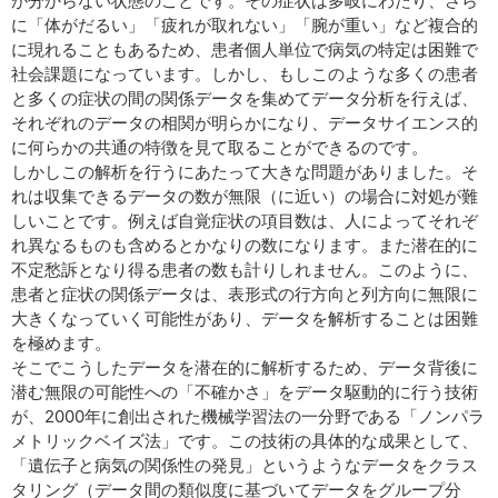
が分からない状態のことです。その症状は多岐にわたり、さら
に「体がだるい」「疲れが取れない」「腕が重い」など複合的
に現れることもあるため、患者個人単位で病気の特定は困難で
社会課題になっています。しかし、もしこのような多くの患者
と多くの症状の間の関係データを集めてデータ分析を行えば、
それぞれのデータの相関が明らかになり、データサイエンス的
に何らかの共通の特徴を見て取ることができるのです。
しかしこの解析を行うにあたって大きな問題がありました。そ
れは収集できるデータの数が無限（に近い）の場合に対処が難
しいことです。例えば自覚症状の項目数は、人によってそれぞ
れ異なるものも含めるとかなりの数になります。また潜在的に
不定愁訴となり得る患者の数も計りしれません。このように、
患者と症状の関係データは、表形式の行方向と列方向に無限に
大きくなっていく可能性があり、データを解析することは困難
を極めます。
そこでこうしたデータを潜在的に解析するため、データ背後に
潜む無限の可能性への「不確かさ」をデータ駆動的に行う技術
が、2000年に創出された機械学習法の一分野である「ノンパラ
メトリックベイズ法」です。この技術の具体的な成果として、
「遺伝子と病気の関係性の発見」というようなデータをクラス
タリング（データ間の類似度に基づいてデータをグループ分