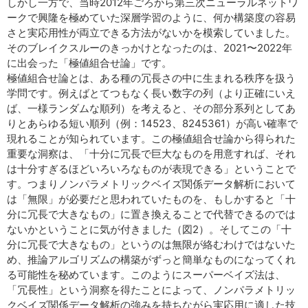
しかし一方で、当時2012年ごろから第三次ニューラルネットワ
ークで興隆を極めていた深層学習のように、何か構築度の容易
さと実応用性が両立できる方法がないかを模索していました。
そのブレイクスルーのきっかけとなったのは、2021〜2022年
に出会った「極値組合せ論」です。
極値組合せ論とは、ある種の冗長さの中に生まれる秩序を扱う
学問です。例えばとてつもなく長い数字の列（より正確にいえ
ば、一様ランダムな順列）を考えると、その部分系列としてあ
りとあらゆる短い順列（例：14523、8245361）が高い確率で
現れることが知られています。この極値組合せ論から得られた
重要な洞察は、「十分に冗長で巨大なものを用意すれば、それ
は十分すぎるほどいろいろなものが表現できる」ということで
す。つまりノンパラメトリックベイズ関係データ解析において
は「無限」が必要だと思われていたものを、もしかすると「十
分に冗長で大きなもの」に置き換えることで代替できるのでは
ないかということに気が付きました（図2）。そしてこの「十
分に冗長で大きなもの」というのは無限が絡むわけではないた
め、推論アルゴリズムの構築がずっと簡単なものになってくれ
る可能性を秘めています。このようにスーパーベイズ法は、
「冗長性」という洞察を得たことによって、ノンパラメトリッ
クベイズ関係データ解析の強みを持ちながら実応用に適した技