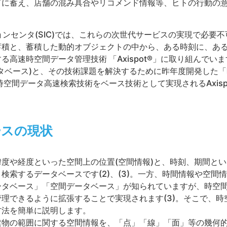
ドに蓄え、店舗の混み具合やリコメンド情報等、ヒトの行動の
ョンセンタ(SIC)では、これらの次世代サービスの実現で必要
蓄積と、蓄積した動的オブジェクトの中から、ある時刻に、あ
高速時空間データ管理技術 「Axispot®」に取り組んでいます
タベース)と、その技術課題を解決するために昨年度開発した
時空間データ高速検索技術をベース技術として実現されるAxis
ースの現状
度や経度といった空間上の位置(空間情報)と、時刻、期間と
検索するデータベースです(2)、(3)。一方、時間情報や空間
ータベース」「空間データベース」が知られていますが、時空
理できるように拡張することで実現されます(3)。そこで、
方法を簡単に説明します。
建物の範囲に関する空間情報を、「点」「線」「面」等の幾何