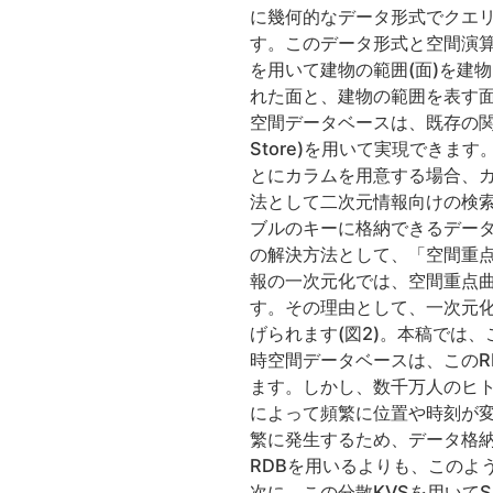
に幾何的なデータ形式でクエ
す。このデータ形式と空間演算
を用いて建物の範囲(面)を建
れた面と、建物の範囲を表す
空間データベースは、既存の関係データ
Store)を用いて実現でき
とにカラムを用意する場合、
法として二次元情報向けの検索木(
ブルのキーに格納できるデー
の解決方法として、「空間重
報の一次元化では、空間重点曲
す。その理由として、一次元
げられます(図2)。本稿では
時空間データベースは、このR
ます。しかし、数千万人のヒ
によって頻繁に位置や時刻が変
繁に発生するため、データ格
RDBを用いるよりも、このよ
次に、この分散KVSを用いて