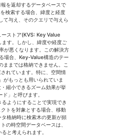
情報を返却するデータベースで
群を検索する場合、緯度と経度
として与え、そのクエリで与えら
トア(KVS: Key Value
用します。しかし、緯度や経度ご
率が悪くなります。この解決方
場合、Key-Value構造のテー
のままでは格納できません。こ
案されています。特に、空間情
)」がもっとも用いられていま
大・縮小できるズーム効果が挙
ード」と呼びます。
きるようにすることで実現でき
ェクトを対象とする場合、移動
ータ格納時に検索木の更新が頻
クトの時空間データベースは、
いると考えられます。