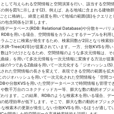
リとして与えられる空間情報と空間演算を行い、該当する空間
の例を図1に示します(2)。例えば、ある地域に含まれる建物
物ごとに格納し、緯度と経度を用いて地域の範囲(面)をクエリ
面の包含関係を計算します。
ベース(RDB: Relational Database)や分散キーバリュース
ます。RDBを用いる場合、空間情報をカラムとするテーブルを利
カラムごとに検索が発生するため、検索回数が2回となり検索効
R-Tree(4)等)が提案されています。一方、分散KVSを用いる
タ数は1つだけとなるため、空間情報のような多次元情報は、そ
点曲線」を用いて多次元情報を一次元情報に変換する方法が提
線の1つであるZ曲線を用いて一次元化する「ジオハッシュ(5
化された空間情報の長さを変えて、表現できる空間の範囲を拡
、このジオハッシュを用いて一次元化された空間情報を「空間コ
DBや分散KVSを用いた空間データベースで時間情報も管理で
トや数千万台のコネクティッドカー等、膨大な数の動的オブジ
わります。この結果、RDBのような検索木を用いる場合、デ
納の処理効率が低下します。そこで、膨大な数の動的オブジェ
うな検索木の更新が発生しない分散KVSを用いるほうが適して
SICが開発した時空間データ高速検索技術を説明します。