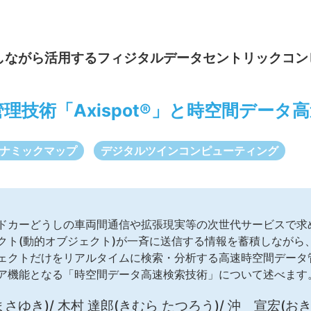
しながら活用するフィジタルデータセントリックコン
理技術「Axispot®」と時空間データ
ナミックマップ
デジタルツインコンピューティング
ドカーどうしの車両間通信や拡張現実等の次世代サービスで求
クト(動的オブジェクト)が一斉に送信する情報を蓄積しながら
クトだけをリアルタイムに検索・分析する高速時空間データ管理技
ア機能となる「時空間データ高速検索技術」について述べます
さゆき)/ 木村 達郎(きむら たつろう)/ 沖 宣宏(おき