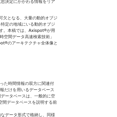
意思決定にかかわる情報をリア
不可欠となる、大量の動的オブジ
る特定の地域にいる動的オブジ
。本稿では、Axispot®が用
「時空間データ高速検索技術」
pot®のアーキテクチャ全体像と
いった時間情報の双方に関連付
情報だけを用いるデータベース
間データベースは、一般的に空
時空間データベースを説明する前
的なデータ形式で格納し、同様