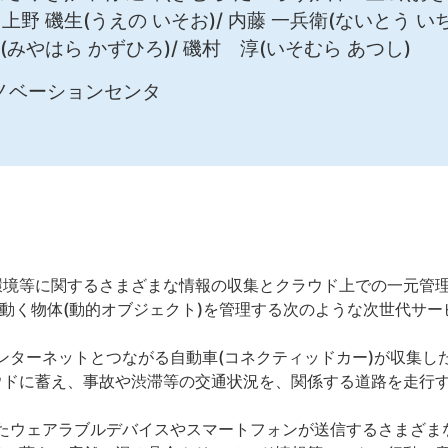
 上野 磯生(うえの いそお)/ 内藤 一兵衛(ないとう いち
大(みやはら かずひろ)/ 磯村 淳(いそむら あつし)
ノベーションセンタ
等に関するさまざまな情報の収集とクラウド上での一元管理を可能にす
車等の動く物体(動的オブジェクト)を管理する次のような次世代サ
ターネットとつながる自動車(コネクティッドカー)が収集し
ウドに蓄え、事故や渋滞等の交通状況を、関係する道路を走行
たウェアラブルデバイスやスマートフォンが送信するさまざま