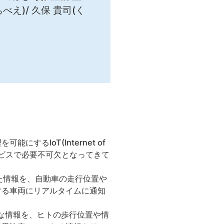
べえ)/ 久保 貴司(く
るIoT(Internet of
ービスで必要不可欠となってきて
た情報を、自動車の走行位置や
する車両にリアルタイムに通知
な情報を、ヒトの歩行位置や情