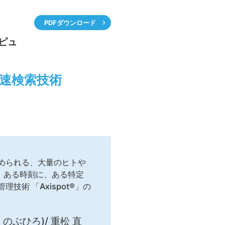
PDFダウンロード
ピュ
高速検索技術
められる、大量のヒトや
、ある時刻に、ある特定
術 「Axispot®」の
。
 のぶひろ)/ 重松 直