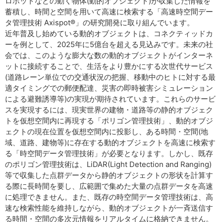
ロボットなどの動く物体(動的オブジェクト)が収集した情報を
蓄積し、時間と空間を用いて高速に検索する「高速時空間デー
タ管理技術 Axispot®」の研究開発に取り組んでいます。
近年普及し始めている動的オブジェクトは、コネクティッドカ
ーを例として、2025年に5億台を超える見込みです。未来の社
会では、このような膨大な数の動的オブジェクトがインターネ
ットに接続することで、生活をより豊かにする次世代サービス
(道路レーン単位での交通状況の把握、移動中のヒトに対する最
適タイミングでの郵便配達、災害の即時被害シミュレーション
による避難誘導等)の実現が期待されています。これらのサービ
スを実現するには、現実世界の建物・道路等の静的オブジェク
トを仮想空間内に再現する「ポリゴン管理技術」、動的オブジ
ェクトの現在位置を仮想空間内に投影し、ある時間・空間(地
域、道路、建物等)に存在する動的オブジェクトを高速に検索す
る「時空間データ管理技術」が必要となります。しかし、既存
のポリゴン管理技術は、LiDAR(Light Detection and Ranging)
等で収集した点群データから静的オブジェクトの形状を計算す
る際に長時間を要し、広範囲で集めた大量の点群データを高速
に処理できません。また、既存の時空間データ管理技術は、高
速な検索性能を維持しながら、動的オブジェクトが一斉送信す
る時間・空間の多次元情報をリアルタイムに格納できません。