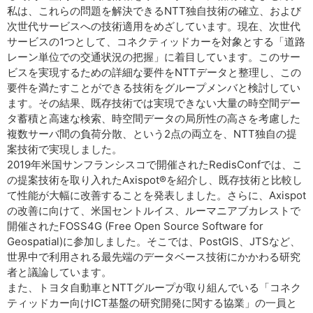
私は、これらの問題を解決できるNTT独自技術の確立、および
次世代サービスへの技術適用をめざしています。現在、次世代
サービスの1つとして、コネクティッドカーを対象とする「道路
レーン単位での交通状況の把握」に着目しています。このサー
ビスを実現するための詳細な要件をNTTデータと整理し、この
要件を満たすことができる技術をグループメンバと検討してい
ます。その結果、既存技術では実現できない大量の時空間デー
タ蓄積と高速な検索、時空間データの局所性の高さを考慮した
複数サーバ間の負荷分散、という2点の両立を、NTT独自の提
案技術で実現しました。
2019年米国サンフランシスコで開催されたRedisConfでは、こ
の提案技術を取り入れたAxispot®を紹介し、既存技術と比較し
て性能が大幅に改善することを発表しました。さらに、Axispot
の改善に向けて、米国セントルイス、ルーマニアブカレストで
開催されたFOSS4G (Free Open Source Software for
Geospatial)に参加しました。そこでは、PostGIS、JTSなど、
世界中で利用される最先端のデータベース技術にかかわる研究
者と議論しています。
また、トヨタ自動車とNTTグループが取り組んでいる「コネク
ティッドカー向けICT基盤の研究開発に関する協業」の一員と